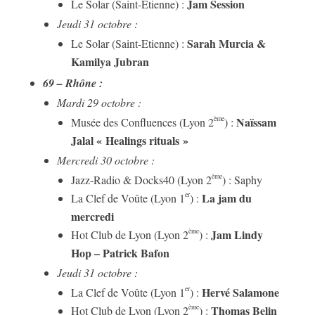
Jam Session
Le Solar (Saint-Etienne) :
Jeudi 31 octobre :
Sarah Murcia &
Le Solar (Saint-Etienne) :
Kamilya Jubran
69 – Rhône :
Mardi 29 octobre :
Naïssam
ème
Musée des Confluences (Lyon 2
) :
Jalal « Healings rituals »
Mercredi 30 octobre :
ème
Jazz-Radio & Docks40 (Lyon 2
) : Saphy
La jam du
er
La Clef de Voûte (Lyon 1
) :
mercredi
Jam Lindy
ème
Hot Club de Lyon (Lyon 2
) :
Hop – Patrick Bafon
Jeudi 31 octobre :
Hervé Salamone
er
La Clef de Voûte (Lyon 1
) :
Thomas Belin
ème
Hot Club de Lyon (Lyon 2
) :