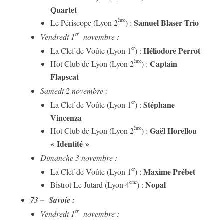
Quartet
Samuel Blaser Trio
ème
Le Périscope (Lyon 2
) :
er
Vendredi 1
novembre :
Héliodore Perrot
er
La Clef de Voûte (Lyon 1
) :
Captain
ème
Hot Club de Lyon (Lyon 2
) :
Flapscat
Samedi 2 novembre :
Stéphane
er
La Clef de Voûte (Lyon 1
) :
Vincenza
Gaël Horellou
ème
Hot Club de Lyon (Lyon 2
) :
« Identité »
Dimanche 3 novembre :
Maxime Prébet
er
La Clef de Voûte (Lyon 1
) :
Nopal
ème
Bistrot Le Jutard (Lyon 4
) :
73 – Savoie :
er
Vendredi 1
novembre :