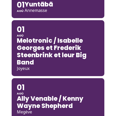
01
Yuntãbã
Annemasse
AOÛ
01
AOÛ
Melotronic / Isabelle
Georges et Frederik
Steenbrink et leur Big
Band
Joyeux
01
AOÛ
Ally Venable / Kenny
Wayne Shepherd
Megève