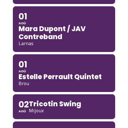
01
AOÛ
Mara Dupont / JAV
Contreband
Larnas
01
AOÛ
Estelle Perrault Quintet
Brou
02
Tricotin Swing
Mijoux
AOÛ