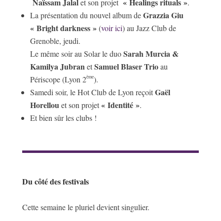
Naïssam Jalal
« Healings rituals »
et son projet
.
Grazzia Giu
La présentation du nouvel album de
« Bright darkness »
(
voir ici
) au Jazz Club de
Grenoble, jeudi.
Sarah Murcia &
Le même soir au Solar le duo
Kamilya Jubran
Samuel Blaser Trio
et
au
ème
Périscope (Lyon 2
).
Gaël
Samedi soir, le Hot Club de Lyon reçoit
Horellou
« Identité »
et son projet
.
Et bien sûr les clubs !
Du côté des festivals
Cette semaine le pluriel devient singulier.