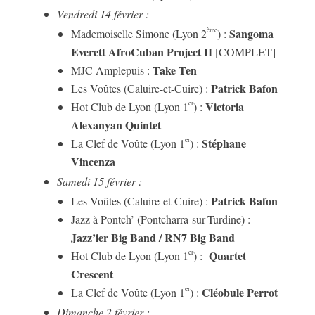
Vendredi 14 février :
Sangoma
ème
Mademoiselle Simone (Lyon 2
) :
Everett AfroCuban Project II
[COMPLET]
Take Ten
MJC Amplepuis :
Patrick Bafon
Les Voûtes (Caluire-et-Cuire) :
Victoria
er
Hot Club de Lyon (Lyon 1
) :
Alexanyan Quintet
Stéphane
er
La Clef de Voûte (Lyon 1
) :
Vincenza
Samedi 15 février :
Patrick Bafon
Les Voûtes (Caluire-et-Cuire) :
Jazz à Pontch’ (Pontcharra-sur-Turdine) :
Jazz’ier Big Band / RN7 Big Band
Quartet
er
Hot Club de Lyon (Lyon 1
) :
Crescent
Cléobule Perrot
er
La Clef de Voûte (Lyon 1
) :
Dimanche 2 février :