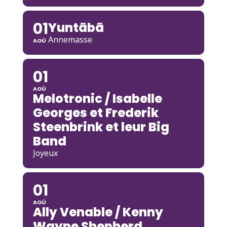
01
Yuntãbã
Annemasse
AOÛ
01
AOÛ
Melotronic / Isabelle
Georges et Frederik
Steenbrink et leur Big
Band
Joyeux
01
AOÛ
Ally Venable / Kenny
Wayne Shepherd