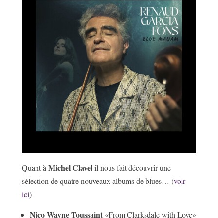
Michel Clavel
Quant à
il nous fait découvrir une
sélection de quatre nouveaux albums de blues… (
voir
ici
)
Nico Wayne Toussaint
«From Clarksdale with Love»