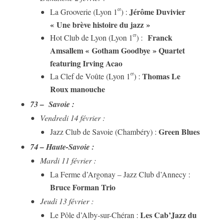
Jérôme Duvivier
er
La Grooverie (Lyon 1
) :
« Une brève histoire du jazz »
Franck
er
Hot Club de Lyon (Lyon 1
) :
Amsallem « Gotham Goodbye » Quartet
featuring Irving Acao
Thomas Le
er
La Clef de Voûte (Lyon 1
) :
Roux manouche
73 – Savoie :
Vendredi 14 février :
Green Blues
Jazz Club de Savoie (Chambéry) :
74 – Haute-Savoie :
Mardi 11 février :
La Ferme d’Argonay – Jazz Club d’Annecy :
Bruce Forman Trio
Jeudi 13 février :
Les Cab’Jazz du
Le Pôle d’Alby-sur-Chéran :