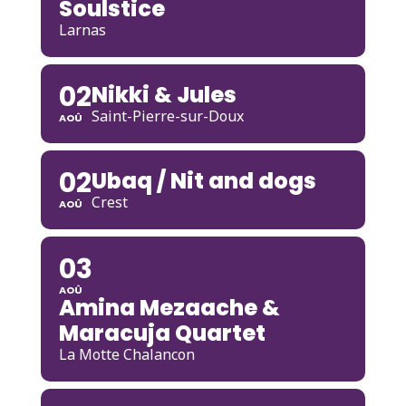
Soulstice
Larnas
02
Nikki & Jules
Saint-Pierre-sur-Doux
AOÛ
02
Ubaq / Nit and dogs
Crest
AOÛ
03
AOÛ
Amina Mezaache &
Maracuja Quartet
La Motte Chalancon