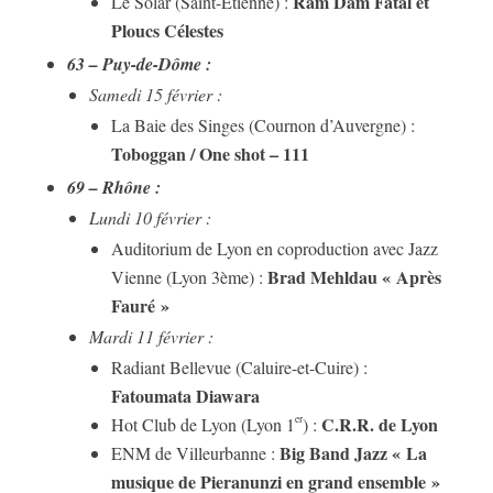
Ram Dam Fatal et
Le Solar (Saint-Etienne) :
Ploucs Célestes
63 – Puy-de-Dôme :
Samedi 15 février :
La Baie des Singes (Cournon d’Auvergne) :
Toboggan / One shot – 111
69 – Rhône :
Lundi 10 février :
Auditorium de Lyon en coproduction avec Jazz
Brad Mehldau « Après
Vienne (Lyon 3ème) :
Fauré »
Mardi 11 février :
Radiant Bellevue (Caluire-et-Cuire) :
Fatoumata Diawara
C.R.R. de Lyon
er
Hot Club de Lyon (Lyon 1
) :
Big Band Jazz « La
ENM de Villeurbanne :
musique de Pieranunzi en grand ensemble »