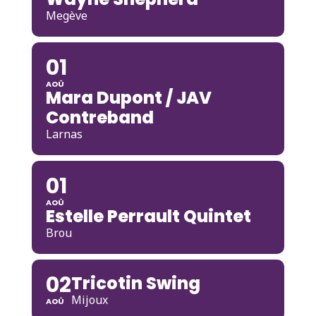
Megève
01
AOÛ
Mara Dupont / JAV
Contreband
Larnas
01
AOÛ
Estelle Perrault Quintet
Brou
02
Tricotin Swing
Mijoux
AOÛ