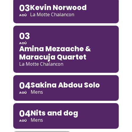
03
Kevin Norwood
La Motte Chalancon
AOÛ
03
AOÛ
Amina Mezaache &
Maracuja Quartet
La Motte Chalancon
04
Sakina Abdou Solo
Mens
AOÛ
04
Nits and dog
Mens
AOÛ