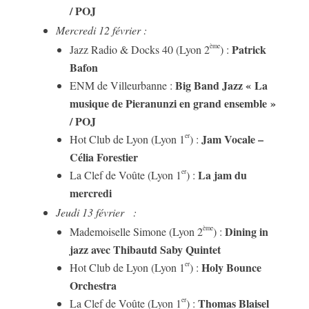
/ POJ
Mercredi 12 février :
Patrick
ème
Jazz Radio & Docks 40 (Lyon 2
) :
Bafon
Big Band Jazz « La
ENM de Villeurbanne :
musique de Pieranunzi en grand ensemble »
/ POJ
Jam Vocale –
er
Hot Club de Lyon (Lyon 1
) :
Célia Forestier
La jam du
er
La Clef de Voûte (Lyon 1
) :
mercredi
Jeudi 13 février :
Dining in
ème
Mademoiselle Simone (Lyon 2
) :
jazz avec Thibautd Saby Quintet
Holy Bounce
er
Hot Club de Lyon (Lyon 1
) :
Orchestra
Thomas Blaisel
er
La Clef de Voûte (Lyon 1
) :