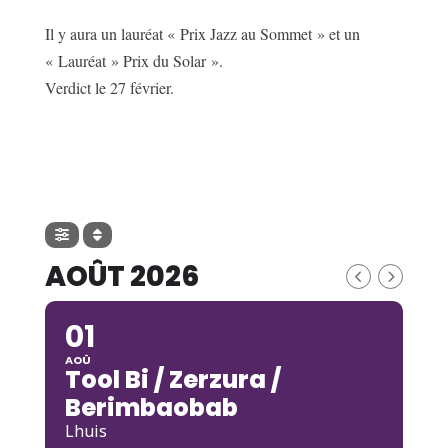
Il y aura un lauréat « Prix Jazz au Sommet » et un
« Lauréat » Prix du Solar ».
Verdict le 27 février.
AOÛT 2026
01
AOÛ
Tool Bi / Zerzura /
Berimbaobab
Lhuis