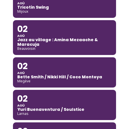
AOÛ
Tricotin Swing
Mijoux
02
AOÛ
Jazz au village : Amina Mezaache &
Maracuja
Beauvoisin
02
AOÛ
Bette Smith / Nikki Hill / Coco Montoya
Megève
02
AOÛ
Yuri Buenaventura / Soulstice
Larnas