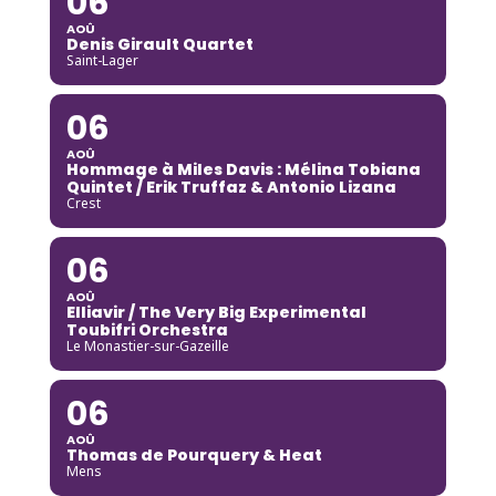
06
AOÛ
Denis Girault Quartet
Saint-Lager
06
AOÛ
Hommage à Miles Davis : Mélina Tobiana
Quintet / Erik Truffaz & Antonio Lizana
Crest
06
AOÛ
Elliavir / The Very Big Experimental
Toubifri Orchestra
Le Monastier-sur-Gazeille
06
AOÛ
Thomas de Pourquery & Heat
Mens