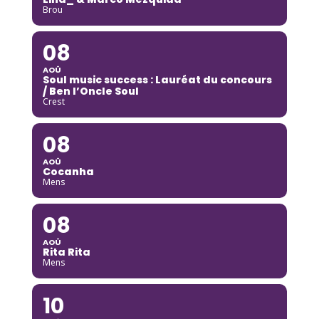
Brou
08
AOÛ
Soul music success : Lauréat du concours
/ Ben l’Oncle Soul
Crest
08
AOÛ
Cocanha
Mens
08
AOÛ
Rita Rita
Mens
10