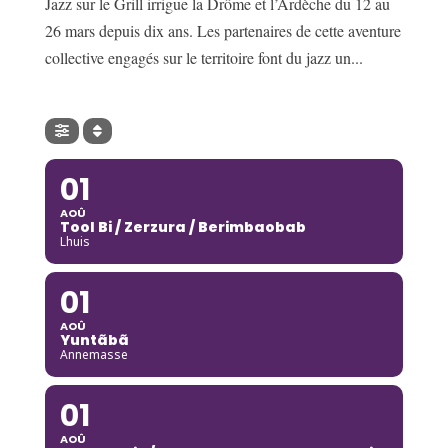
Jazz sur le Grill irrigue la Drôme et l’Ardèche du 12 au
26 mars depuis dix ans. Les partenaires de cette aventure
collective engagés sur le territoire font du jazz un...
01
AOÛ
Tool Bi / Zerzura / Berimbaobab
Lhuis
01
AOÛ
Yuntãbã
Annemasse
01
AOÛ