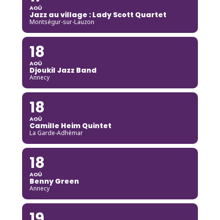
AOÛ
Jazz au village : Lady Scott Quartet
Montségur-sur-Lauzon
18
AOÛ
Djoukil Jazz Band
Annecy
18
AOÛ
Camille Heim Quintet
La Garde-Adhémar
18
AOÛ
Benny Green
Annecy
19