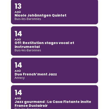
13
AOÛ
Nicole Johänntgen Quintet
Buis-les-Baronnies
14
AOÛ
Off: Restitution stages vocal et
instrumental
Buis-les-Baronnies
14
AOÛ
Duo French’ment Jazz
Annecy
14
AOÛ
Jazz gourmand : La Casa Flotante invite
France Duclairoir