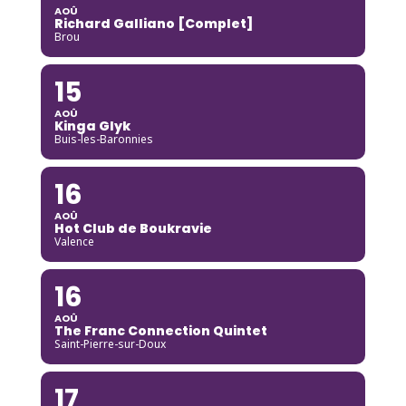
AOÛ
Richard Galliano [Complet]
Brou
15
AOÛ
Kinga Glyk
Buis-les-Baronnies
16
AOÛ
Hot Club de Boukravie
Valence
16
AOÛ
The Franc Connection Quintet
Saint-Pierre-sur-Doux
17