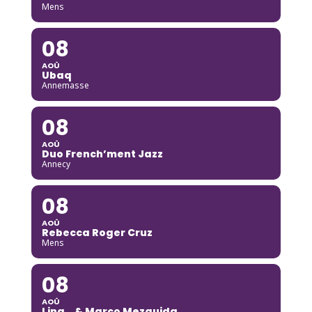
Mens
08
AOÛ
Ubaq
Annemasse
08
AOÛ
Duo French’ment Jazz
Annecy
08
AOÛ
Rebecca Roger Cruz
Mens
08
AOÛ
Lina_ & Marco Mezquida