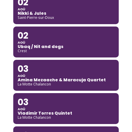
02
AOÛ
Nikki & Jules
Saint-Pierre-sur-Doux
02
AOÛ
Ubaq / Nit and dogs
Crest
03
AOÛ
Amina Mezaache & Maracuja Quartet
La Motte Chalancon
03
AOÛ
Vladimir Torres Quintet
La Motte Chalancon