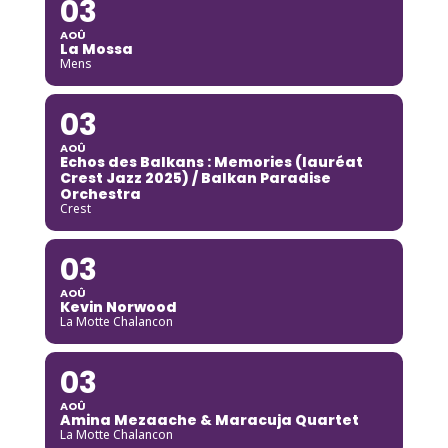
03
AOÛ
La Mossa
Mens
03
AOÛ
Echos des Balkans : Memories (lauréat
Crest Jazz 2025) / Balkan Paradise
Orchestra
Crest
03
AOÛ
Kevin Norwood
La Motte Chalancon
03
AOÛ
Amina Mezaache & Maracuja Quartet
La Motte Chalancon