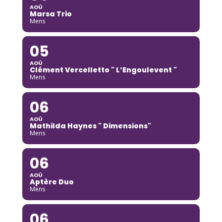
AOÛ
Marsa Trio
Mens
05
AOÛ
Clément Vercelletto " L’Engoulevent "
Mens
06
AOÛ
Mathilda Haynes " Dimensions"
Mens
06
AOÛ
Aptère Duo
Mens
06