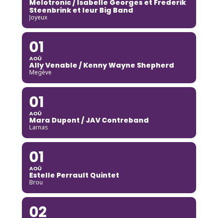
Melotronic / Isabelle Georges et Frederik
Steenbrink et leur Big Band
Joyeux
01
AOÛ
Ally Venable / Kenny Wayne Shepherd
Megève
01
AOÛ
Mara Dupont / JAV Contreband
Larnas
01
AOÛ
Estelle Perrault Quintet
Brou
02