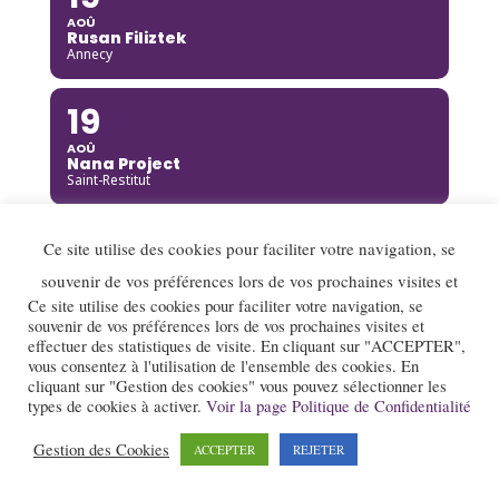
AOÛ
Rusan Filiztek
Annecy
19
AOÛ
Nana Project
Saint-Restitut
20
Ce site utilise des cookies pour faciliter votre navigation, se
AOÛ
souvenir de vos préférences lors de vos prochaines visites et
Ella Rabeson Quartet
Ce site utilise des cookies pour faciliter votre navigation, se
Annecy
souvenir de vos préférences lors de vos prochaines visites et
effectuer des statistiques de visite. En cliquant sur "ACCEPTER",
20
vous consentez à l'utilisation de l'ensemble des cookies. En
cliquant sur "Gestion des cookies" vous pouvez sélectionner les
AOÛ
types de cookies à activer.
Voir la page Politique de Confidentialité
Ariane Racicot Trio
Donzère
Gestion des Cookies
ACCEPTER
REJETER