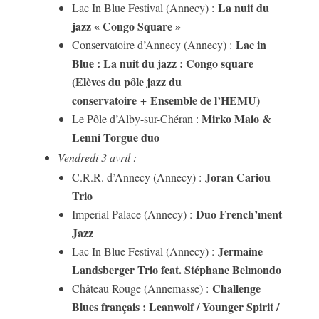
La nuit du
Lac In Blue Festival (Annecy) :
jazz « Congo Square »
Lac in
Conservatoire d’Annecy (Annecy) :
Blue : La nuit du jazz : Congo square
(Elèves du pôle jazz du
conservatoire
Ensemble de l’HEMU
+
)
Mirko Maio &
Le Pôle d’Alby-sur-Chéran :
Lenni Torgue duo
Vendredi 3 avril :
Joran Cariou
C.R.R. d’Annecy (Annecy) :
Trio
Duo French’ment
Imperial Palace (Annecy) :
Jazz
Jermaine
Lac In Blue Festival (Annecy) :
Landsberger Trio feat. Stéphane Belmondo
Challenge
Château Rouge (Annemasse) :
Blues français : Leanwolf / Younger Spirit /