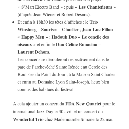
« Les Chantefleurs »
« S’Mart Electro Band » ; puis
(d’après Jean Wiener et Robert Desnos).
Trio
Et enfin à 18h30 les têtes d’affiches : le
Winsberg – Sourisse – Charlier
Jean-Luc Fillon
;
« Happy Men »
Hadouk Duo « Le concile des
;
oiseaux »
Duo Céline Bonacina –
et enfin le
Laurent Dehors
.
Les concerts se dérouleront respectivement dans le
parc de l’archevêché Sainte Irénée ; au Cercle des
Boulistes du Point du Jour ; à la Maison Saint Charles
et enfin au Domaine Lyon Saint-Joseph, lieux bien
connus des habitués du festival.
FDA New Quartet
A cela ajouter un concert du
pour le
international Jazz Day le 30 avril et un concert du
Wonderful Trio
chez Mademoiselle Simone le 22 mai.