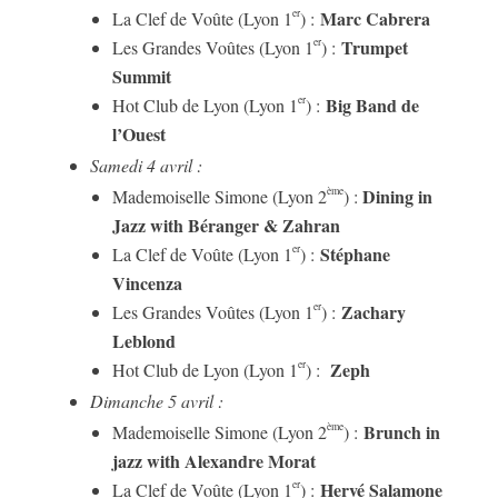
Marc Cabrera
er
La Clef de Voûte (Lyon 1
) :
Trumpet
er
Les Grandes Voûtes (Lyon 1
) :
Summit
Big Band de
er
Hot Club de Lyon (Lyon 1
) :
l’Ouest
Samedi 4 avril :
Dining in
ème
Mademoiselle Simone (Lyon 2
) :
Jazz with Béranger & Zahran
Stéphane
er
La Clef de Voûte (Lyon 1
) :
Vincenza
Zachary
er
Les Grandes Voûtes (Lyon 1
) :
Leblond
Zeph
er
Hot Club de Lyon (Lyon 1
) :
Dimanche 5 avril :
Brunch in
ème
Mademoiselle Simone (Lyon 2
) :
jazz with Alexandre Morat
Hervé Salamone
er
La Clef de Voûte (Lyon 1
) :