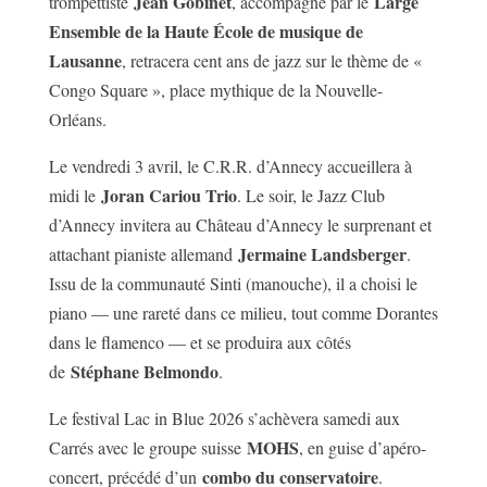
Jean Gobinet
Large
trompettiste
, accompagné par le
Ensemble de la Haute École de musique de
Lausanne
, retracera cent ans de jazz sur le thème de «
Congo Square », place mythique de la Nouvelle-
Orléans.
Le vendredi 3 avril, le C.R.R. d’Annecy accueillera à
Joran Cariou Trio
midi le
. Le soir, le Jazz Club
d’Annecy invitera au Château d’Annecy le surprenant et
Jermaine Landsberger
attachant pianiste allemand
.
Issu de la communauté Sinti (manouche), il a choisi le
piano — une rareté dans ce milieu, tout comme Dorantes
dans le flamenco — et se produira aux côtés
Stéphane Belmondo
de
.
Le festival Lac in Blue 2026 s’achèvera samedi aux
MOHS
Carrés avec le groupe suisse
, en guise d’apéro-
combo du conservatoire
concert, précédé d’un
.