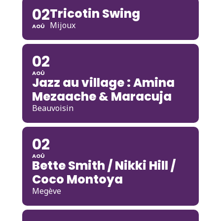
02
Tricotin Swing
Mijoux
AOÛ
02
AOÛ
Jazz au village : Amina
Mezaache & Maracuja
Beauvoisin
02
AOÛ
Bette Smith / Nikki Hill /
Coco Montoya
Megève