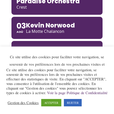
Paradise Orchestra
Crest
03
Kevin Norwood
La Motte Chalancon
AOÛ
03
AOÛ
Ce site utilise des cookies pour faciliter votre navigation, se
Amina Mezaache &
souvenir de vos préférences lors de vos prochaines visites et
Maracuja Quartet
Ce site utilise des cookies pour faciliter votre navigation, se
La Motte Chalancon
souvenir de vos préférences lors de vos prochaines visites et
effectuer des statistiques de visite. En cliquant sur "ACCEPTER",
vous consentez à l'utilisation de l'ensemble des cookies. En
cliquant sur "Gestion des cookies" vous pouvez sélectionner les
04
Sakina Abdou Solo
types de cookies à activer.
Voir la page Politique de Confidentialité
Mens
AOÛ
Gestion des Cookies
ACCEPTER
REJETER