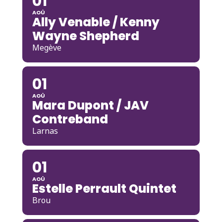
01
AOÛ
Ally Venable / Kenny
Wayne Shepherd
Megève
01
AOÛ
Mara Dupont / JAV
Contreband
Larnas
01
AOÛ
Estelle Perrault Quintet
Brou