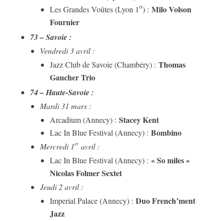
Milo Volson
er
Les Grandes Voûtes (Lyon 1
) :
Fournier
73 – Savoie :
Vendredi 3 avril :
Thomas
Jazz Club de Savoie (Chambéry) :
Gaucher Trio
74 – Haute-Savoie :
Mardi 31 mars :
Stacey Kent
Arcadium (Annecy) :
Bombino
Lac In Blue Festival (Annecy) :
er
Mercredi 1
avril :
« So miles »
Lac In Blue Festival (Annecy) :
Nicolas Folmer Sextet
Jeudi 2 avril :
Duo French’ment
Imperial Palace (Annecy) :
Jazz