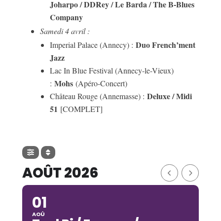
Joharpo / DDRey / Le Barda / The B-Blues
Company
Samedi 4 avril :
Duo French’ment
Imperial Palace (Annecy) :
Jazz
Lac In Blue Festival (Annecy-le-Vieux)
Mohs
:
(Apéro-Concert)
Deluxe / Midi
Château Rouge (Annemasse) :
51
[COMPLET]
AOÛT 2026
01
AOÛ