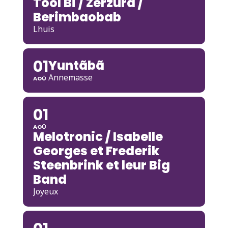
Tool Bi / Zerzura /
Berimbaobab
Lhuis
01
Yuntãbã
Annemasse
AOÛ
01
AOÛ
Melotronic / Isabelle
Georges et Frederik
Steenbrink et leur Big
Band
Joyeux