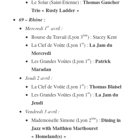
Thomas Gaucher
Le Solar (Saint-Etienne) :
Trio « Rusty Ladder »
69 – Rhône :
er
Mercredi 1
avril :
ème
Bourse du Travail (Lyon 3
) : Stacey Kent
La Jam du
er
La Clef de Voûte (Lyon 1
) :
Mercredi
Patrick
er
Les Grandes Voûtes (Lyon 1
) :
Maradan
Jeudi 2 avril :
Thomas Blaisel
er
La Clef de Voûte (Lyon 1
) :
La Jam du
er
Les Grandes Voûtes (Lyon 1
) :
Jeudi
Vendredi 3 avril :
Dining in
ème
Mademoiselle Simone (Lyon 2
) :
Jazz with Matthieu Marthouret
« Homeland(s) »