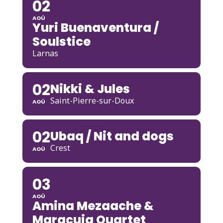
02
AOÛ
Yuri Buenaventura /
Soulstice
Larnas
02
Nikki & Jules
Saint-Pierre-sur-Doux
AOÛ
02
Ubaq / Nit and dogs
Crest
AOÛ
03
AOÛ
Amina Mezaache &
Maracuja Quartet