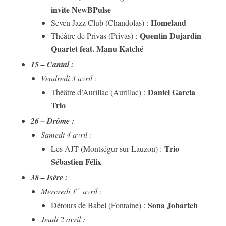
invite NewBPulse
Homeland
Seven Jazz Club (Chandolas) :
Quentin Dujardin
Théâtre de Privas (Privas) :
Quartet feat. Manu Katché
15 – Cantal :
Vendredi 3 avril :
Daniel Garcia
Théâtre d’Aurillac (Aurillac) :
Trio
26 – Drôme :
Samedi 4 avril :
Trio
Les AJT (Montségur-sur-Lauzon) :
Sébastien Félix
38 – Isère :
er
Mercredi 1
avril :
Sona Jobarteh
Détours de Babel (Fontaine) :
Jeudi 2 avril :