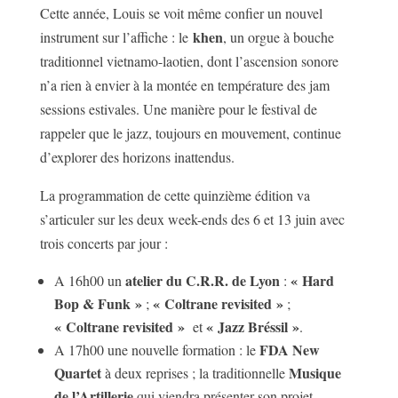
Cette année, Louis se voit même confier un nouvel
khen
instrument sur l’affiche : le
, un orgue à bouche
traditionnel vietnamo-laotien, dont l’ascension sonore
n’a rien à envier à la montée en température des jam
sessions estivales. Une manière pour le festival de
rappeler que le jazz, toujours en mouvement, continue
d’explorer des horizons inattendus.
La programmation de cette quinzième édition va
s’articuler sur les deux week-ends des 6 et 13 juin avec
trois concerts par jour :
atelier du C.R.R. de Lyon
« Hard
A 16h00 un
:
Bop & Funk »
« Coltrane revisited »
;
;
« Coltrane revisited »
« Jazz Bréssil »
et
.
FDA New
A 17h00 une nouvelle formation : le
Quartet
Musique
à deux reprises ; la traditionnelle
de l’Artillerie
qui viendra présenter son projet