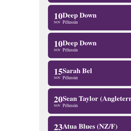
10
Deep Down
Pélussin
NOV
10
Deep Down
Pélussin
NOV
15
Sarah Bel
Pélussin
NOV
20
Sean Taylor (Angleter
Pélussin
NOV
23
Atua Blues (NZ/F)