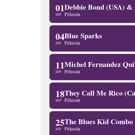
01
Debbie Bond (USA) & 
Pélussin
SEP
04
Blue Sparks
Pélussin
SEP
11
Michel Fernandez Qui
Pélussin
SEP
18
They Call Me Rico (C
Pélussin
SEP
25
The Blues Kid Combo
Pélussin
SEP