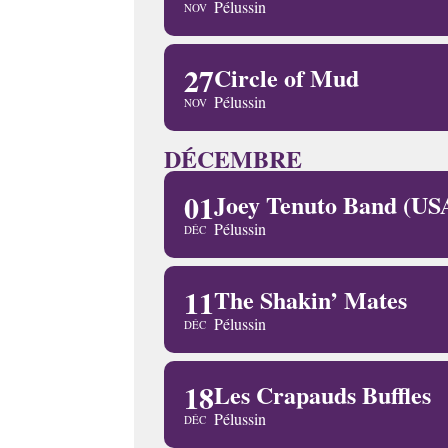
Pélussin
NOV
27
Circle of Mud
Pélussin
NOV
DÉCEMBRE
01
Joey Tenuto Band (US
Pélussin
DÉC
11
The Shakin’ Mates
Pélussin
DÉC
18
Les Crapauds Buffles
Pélussin
DÉC