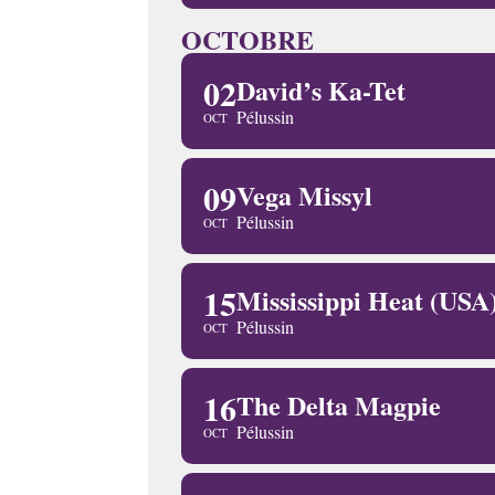
OCTOBRE
02
David’s Ka-Tet
Pélussin
OCT
09
Vega Missyl
Pélussin
OCT
15
Mississippi Heat (USA
Pélussin
OCT
16
The Delta Magpie
Pélussin
OCT