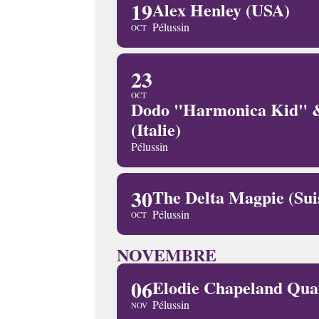
19
Alex Henley (USA)
Pélussin
OCT
23
OCT
Dodo "Harmonica Kid" &
(Italie)
Pélussin
30
The Delta Magpie (Sui
Pélussin
OCT
NOVEMBRE
06
Elodie Chapeland Qua
Pélussin
NOV