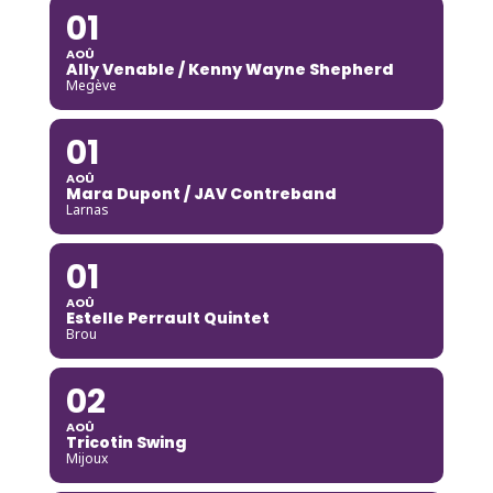
01
AOÛ
Ally Venable / Kenny Wayne Shepherd
Megève
01
AOÛ
Mara Dupont / JAV Contreband
Larnas
01
AOÛ
Estelle Perrault Quintet
Brou
02
AOÛ
Tricotin Swing
Mijoux