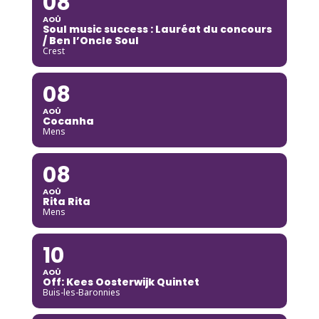
08
AOÛ
Soul music success : Lauréat du concours
/ Ben l’Oncle Soul
Crest
08
AOÛ
Cocanha
Mens
08
AOÛ
Rita Rita
Mens
10
AOÛ
Off: Kees Oosterwijk Quintet
Buis-les-Baronnies