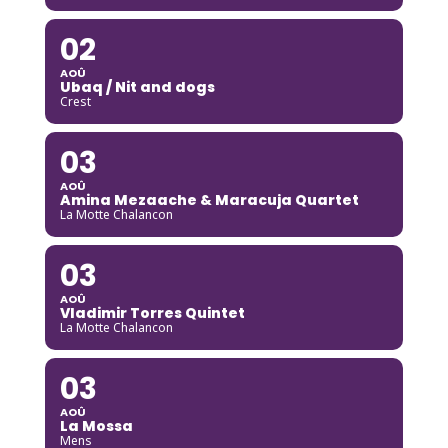
02
AOÛ
Ubaq / Nit and dogs
Crest
03
AOÛ
Amina Mezaache & Maracuja Quartet
La Motte Chalancon
03
AOÛ
Vladimir Torres Quintet
La Motte Chalancon
03
AOÛ
La Mossa
Mens