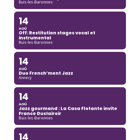
Buis-les-Baronnies
14
AOÛ
Off: Restitution stages vocal et
instrumental
Buis-les-Baronnies
14
AOÛ
Duo French’ment Jazz
Annecy
14
AOÛ
Jazz gourmand : La Casa Flotante invite
France Duclairoir
Buis-les-Baronnies
14