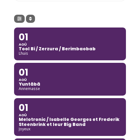
01
AOÛ
Tool Bi / Zerzura / Berimbaobab
Lhuis
01
AOÛ
Yuntãbã
Annemasse
01
AOÛ
Melotronic / Isabelle Georges et Frederik
Steenbrink et leur Big Band
Joyeux