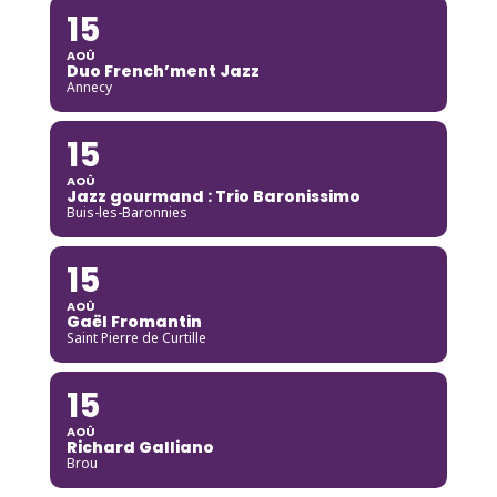
15
AOÛ
Duo French’ment Jazz
Annecy
15
AOÛ
Jazz gourmand : Trio Baronissimo
Buis-les-Baronnies
15
AOÛ
Gaël Fromantin
Saint Pierre de Curtille
15
AOÛ
Richard Galliano
Brou