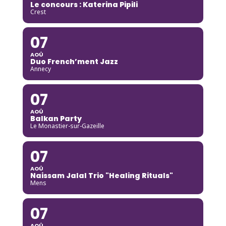
Le concours : Katerina Pipili
Crest
07
AOÛ
Duo French’ment Jazz
Annecy
07
AOÛ
Balkan Party
Le Monastier-sur-Gazeille
07
AOÛ
Naissam Jalal Trio "Healing Rituals"
Mens
07
AOÛ