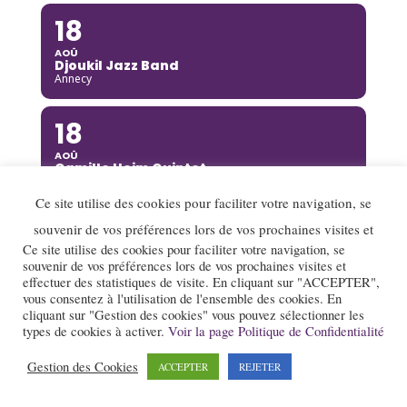
18
AOÛ
Djoukil Jazz Band
Annecy
18
AOÛ
Camille Heim Quintet
La Garde-Adhémar
Ce site utilise des cookies pour faciliter votre navigation, se
18
souvenir de vos préférences lors de vos prochaines visites et
Ce site utilise des cookies pour faciliter votre navigation, se
AOÛ
souvenir de vos préférences lors de vos prochaines visites et
Benny Green
effectuer des statistiques de visite. En cliquant sur "ACCEPTER",
Annecy
vous consentez à l'utilisation de l'ensemble des cookies. En
cliquant sur "Gestion des cookies" vous pouvez sélectionner les
19
types de cookies à activer.
Voir la page Politique de Confidentialité
AOÛ
Gestion des Cookies
ACCEPTER
REJETER
Rusan Filiztek
Annecy