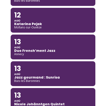
Buis-les-Baronnies
12
AOÛ
Katarina Pejak
Mollans-sur-Ouvèze
13
AOÛ
Duo French’ment Jazz
Annecy
13
AOÛ
Jazz gourmand : Sunrisa
Buis-les-Baronnies
13
AOÛ
Nicole Johänntgen Quintet