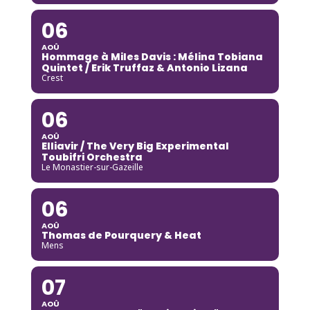
06
AOÛ
Hommage à Miles Davis : Mélina Tobiana
Quintet / Erik Truffaz & Antonio Lizana
Crest
06
AOÛ
Elliavir / The Very Big Experimental
Toubifri Orchestra
Le Monastier-sur-Gazeille
06
AOÛ
Thomas de Pourquery & Heat
Mens
07
AOÛ