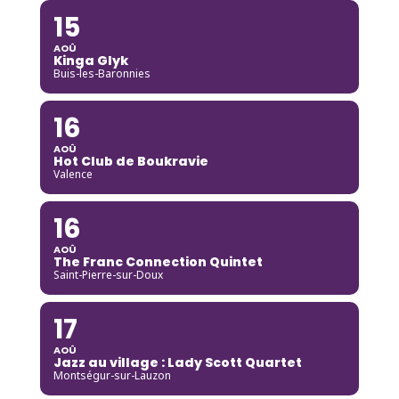
15
AOÛ
Kinga Glyk
Buis-les-Baronnies
16
AOÛ
Hot Club de Boukravie
Valence
16
AOÛ
The Franc Connection Quintet
Saint-Pierre-sur-Doux
17
AOÛ
Jazz au village : Lady Scott Quartet
Montségur-sur-Lauzon