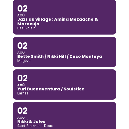
02
AOÛ
Jazz au village : Amina Mezaache &
Maracuja
Beauvoisin
02
AOÛ
Bette Smith / Nikki Hill / Coco Montoya
Megève
02
AOÛ
Yuri Buenaventura / Soulstice
Larnas
02
AOÛ
Nikki & Jules
Saint-Pierre-sur-Doux