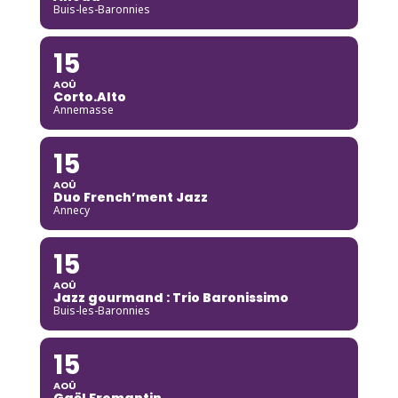
Buis-les-Baronnies
15
AOÛ
Corto.Alto
Annemasse
15
AOÛ
Duo French’ment Jazz
Annecy
15
AOÛ
Jazz gourmand : Trio Baronissimo
Buis-les-Baronnies
15
AOÛ
Gaël Fromantin