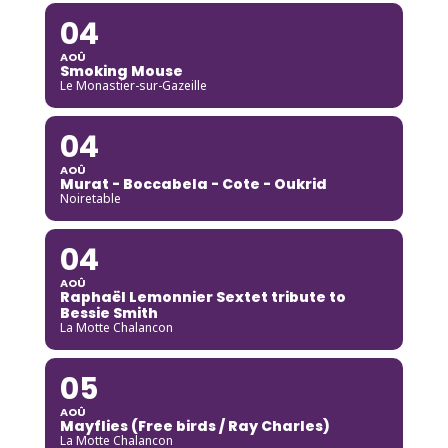
04
AOÛ
Smoking Mouse
Le Monastier-sur-Gazeille
04
AOÛ
Murat - Boccabela - Cote - Oukrid
Noiretable
04
AOÛ
Raphaël Lemonnier Sextet tribute to
Bessie Smith
La Motte Chalancon
05
AOÛ
Mayflies (Free birds / Ray Charles)
La Motte Chalancon