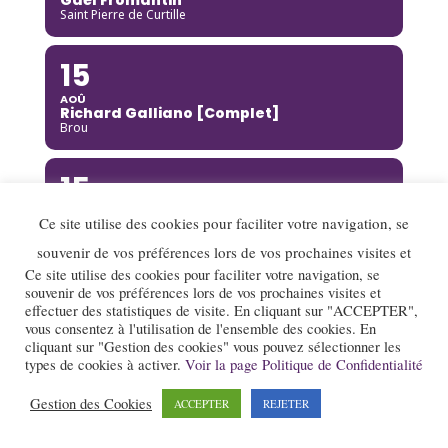
Saint Pierre de Curtille
15
AOÛ
Richard Galliano [Complet]
Brou
15
AOÛ
Ce site utilise des cookies pour faciliter votre navigation, se
Kinga Glyk
Buis-les-Baronnies
souvenir de vos préférences lors de vos prochaines visites et
Ce site utilise des cookies pour faciliter votre navigation, se
16
souvenir de vos préférences lors de vos prochaines visites et
effectuer des statistiques de visite. En cliquant sur "ACCEPTER",
AOÛ
vous consentez à l'utilisation de l'ensemble des cookies. En
Hot Club de Boukravie
cliquant sur "Gestion des cookies" vous pouvez sélectionner les
Valence
types de cookies à activer.
Voir la page Politique de Confidentialité
Gestion des Cookies
16
ACCEPTER
REJETER
AOÛ