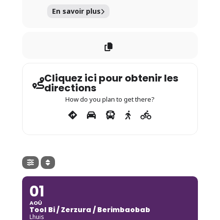
En savoir plus
Cliquez ici pour obtenir les
directions
How do you plan to get there?
01
AOÛ
Tool Bi / Zerzura / Berimbaobab
Lhuis