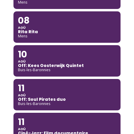
Mens
08
AOÛ
Rita Rita
Mens
10
AOÛ
Off: Kees Oosterwijk Quintet
Buis-les-Baronnies
11
AOÛ
Off: Soul Pirates duo
Buis-les-Baronnies
11
AOÛ
Ciné-Jazz: Film documentaire