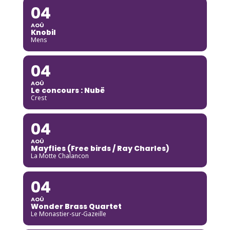
04
AOÛ
Knobil
Mens
04
AOÛ
Le concours : Nubë
Crest
04
AOÛ
Mayflies (Free birds / Ray Charles)
La Motte Chalancon
04
AOÛ
Wonder Brass Quartet
Le Monastier-sur-Gazeille