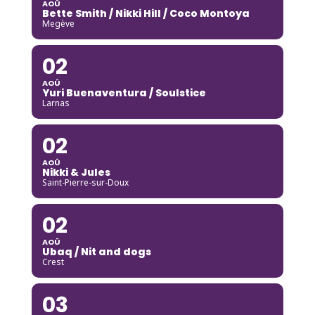
AOÛ
Bette Smith / Nikki Hill / Coco Montoya
Megève
02
AOÛ
Yuri Buenaventura / Soulstice
Larnas
02
AOÛ
Nikki & Jules
Saint-Pierre-sur-Doux
02
AOÛ
Ubaq / Nit and dogs
Crest
03