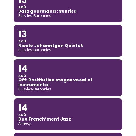
AOÛ
Jazz gourmand : Sunrisa
Buis-les-Baronnies
13
AOÛ
Nicole Johänntgen Quintet
Buis-les-Baronnies
14
AOÛ
Off: Restitution stages vocal et
instrumental
Buis-les-Baronnies
14
AOÛ
Duo French’ment Jazz
Annecy