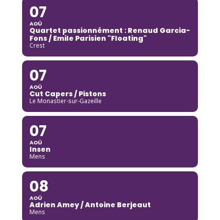
07
AOÛ
Quartet passionnément : Renaud Garcia-
Fons / Emile Parisien "Floating"
Crest
07
AOÛ
Cut Capers / Pistons
Le Monastier-sur-Gazeille
07
AOÛ
Insen
Mens
08
AOÛ
Adrien Amey / Antoine Berjeaut
Mens