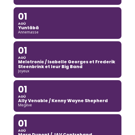
01
AOÛ
Yuntãbã
Annemasse
01
AOÛ
Melotronic / Isabelle Georges et Frederik
Steenbrink et leur Big Band
Joyeux
01
AOÛ
Ally Venable / Kenny Wayne Shepherd
Megève
01
AOÛ
Mara Dupont / JAV Contreband