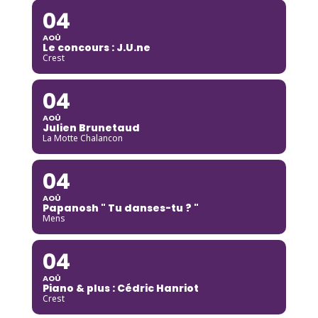
04
AOÛ
Le concours : J.U.ne
Crest
04
AOÛ
Julien Brunetaud
La Motte Chalancon
04
AOÛ
Papanosh " Tu danses-tu ? "
Mens
04
AOÛ
Piano & plus : Cédric Hanriot
Crest