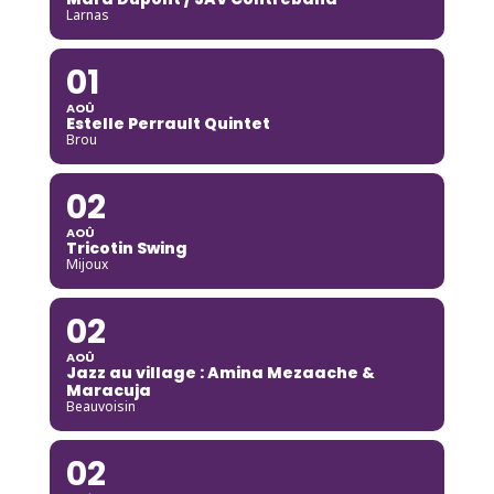
Larnas
01
AOÛ
Estelle Perrault Quintet
Brou
02
AOÛ
Tricotin Swing
Mijoux
02
AOÛ
Jazz au village : Amina Mezaache &
Maracuja
Beauvoisin
02