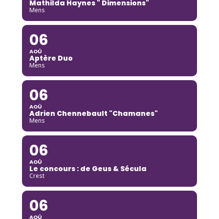
Mathilda Haynes " Dimensions"
Mens
06
AOÛ
Aptère Duo
Mens
06
AOÛ
Adrien Chennebault "Chamanes"
Mens
06
AOÛ
Le concours : de Geus & Sécula
Crest
06
AOÛ