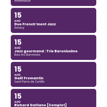
Annemasse
15
AOÛ
Duo French’ment Jazz
Annecy
15
AOÛ
Jazz gourmand : Trio Baronissimo
Buis-les-Baronnies
15
AOÛ
Gaël Fromantin
Saint Pierre de Curtille
15
AOÛ
Richard Galliano [Complet]