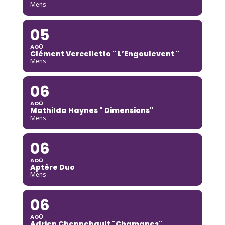
Mens
05
AOÛ
Clément Vercelletto " L’Engoulevent "
Mens
06
AOÛ
Mathilda Haynes " Dimensions"
Mens
06
AOÛ
Aptère Duo
Mens
06
AOÛ
Adrien Chennebault "Chamanes"