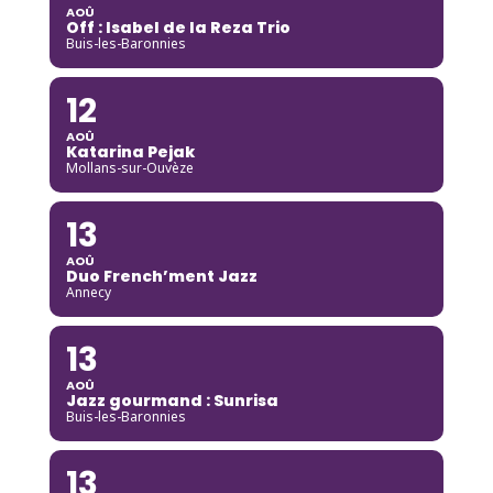
AOÛ
Off : Isabel de la Reza Trio
Buis-les-Baronnies
12
AOÛ
Katarina Pejak
Mollans-sur-Ouvèze
13
AOÛ
Duo French’ment Jazz
Annecy
13
AOÛ
Jazz gourmand : Sunrisa
Buis-les-Baronnies
13