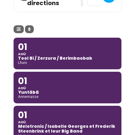
directions
01
AOÛ
Tool Bi / Zerzura / Berimbaobab
Lhuis
01
AOÛ
Yuntãbã
Annemasse
01
AOÛ
Melotronic / Isabelle Georges et Frederik
Steenbrink et leur Big Band