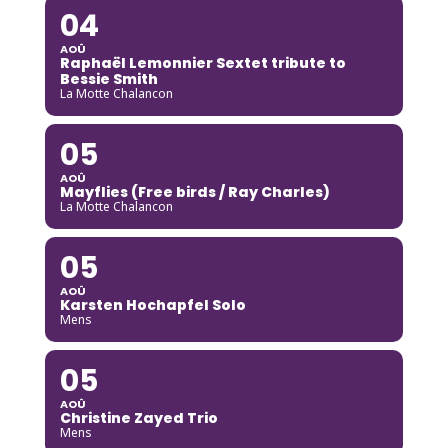
04
AOÛ
Raphaël Lemonnier Sextet tribute to
Bessie Smith
La Motte Chalancon
05
AOÛ
Mayflies (Free birds / Ray Charles)
La Motte Chalancon
05
AOÛ
Karsten Hochapfel Solo
Mens
05
AOÛ
Christine Zayed Trio
Mens