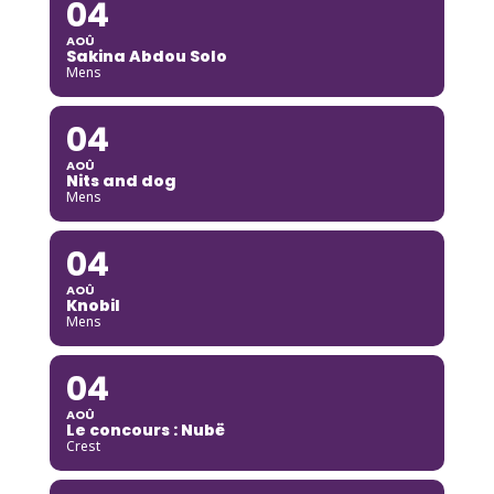
04
AOÛ
Sakina Abdou Solo
Mens
04
AOÛ
Nits and dog
Mens
04
AOÛ
Knobil
Mens
04
AOÛ
Le concours : Nubë
Crest