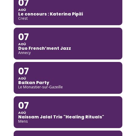
07
AOÛ
Le concours : Katerina Pipili
Crest
07
AOÛ
Duo French’ment Jazz
Annecy
07
AOÛ
Balkan Party
Le Monastier-sur-Gazeille
07
AOÛ
Naissam Jalal Trio "Healing Rituals"
Mens