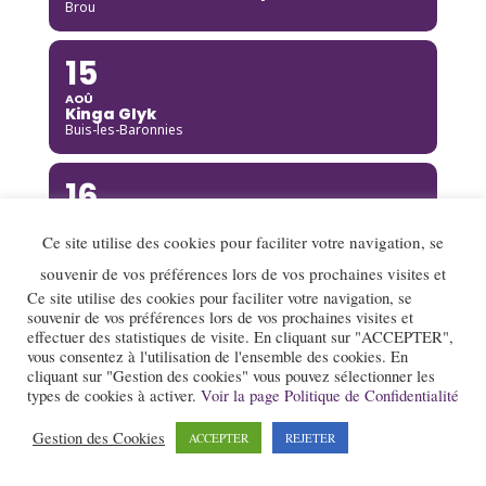
Brou
15
AOÛ
Kinga Glyk
Buis-les-Baronnies
16
AOÛ
Hot Club de Boukravie
Ce site utilise des cookies pour faciliter votre navigation, se
Valence
souvenir de vos préférences lors de vos prochaines visites et
Ce site utilise des cookies pour faciliter votre navigation, se
16
souvenir de vos préférences lors de vos prochaines visites et
effectuer des statistiques de visite. En cliquant sur "ACCEPTER",
AOÛ
vous consentez à l'utilisation de l'ensemble des cookies. En
The Franc Connection Quintet
Saint-Pierre-sur-Doux
cliquant sur "Gestion des cookies" vous pouvez sélectionner les
types de cookies à activer.
Voir la page Politique de Confidentialité
17
Gestion des Cookies
ACCEPTER
REJETER
AOÛ
Jazz au village : Lady Scott Quartet