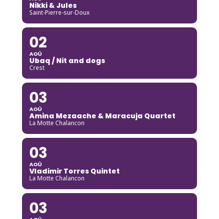
Nikki & Jules
Saint-Pierre-sur-Doux
02
AOÛ
Ubaq / Nit and dogs
Crest
03
AOÛ
Amina Mezaache & Maracuja Quartet
La Motte Chalancon
03
AOÛ
Vladimir Torres Quintet
La Motte Chalancon
03