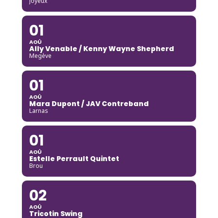
Joyeux
01
AOÛ
Ally Venable / Kenny Wayne Shepherd
Megève
01
AOÛ
Mara Dupont / JAV Contreband
Larnas
01
AOÛ
Estelle Perrault Quintet
Brou
02
AOÛ
Tricotin Swing