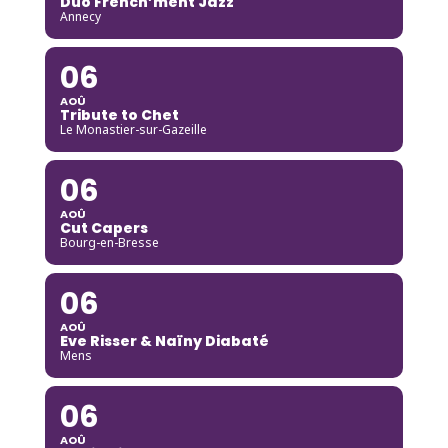
Duo French’ment Jazz
Annecy
06
AOÛ
Tribute to Chet
Le Monastier-sur-Gazeille
06
AOÛ
Cut Capers
Bourg-en-Bresse
06
AOÛ
Eve Risser & Naïny Diabaté
Mens
06
AOÛ