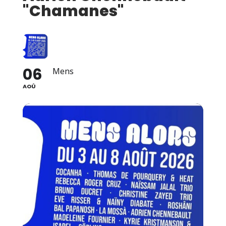
"Chamanes"
06
Mens
AOÛ