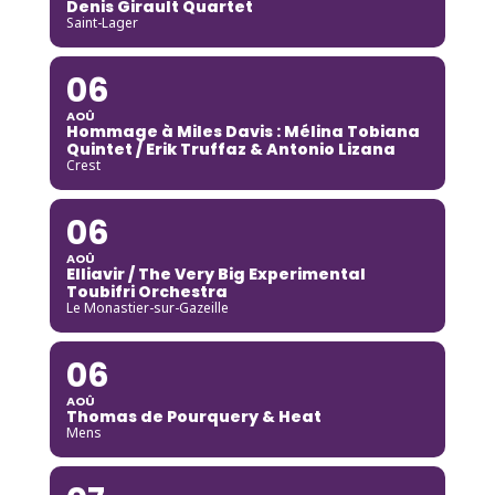
Denis Girault Quartet
Saint-Lager
06
AOÛ
Hommage à Miles Davis : Mélina Tobiana
Quintet / Erik Truffaz & Antonio Lizana
Crest
06
AOÛ
Elliavir / The Very Big Experimental
Toubifri Orchestra
Le Monastier-sur-Gazeille
06
AOÛ
Thomas de Pourquery & Heat
Mens