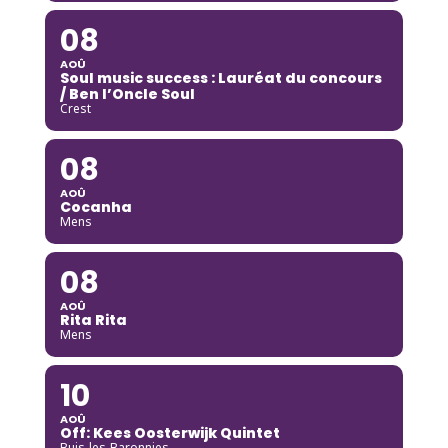
08
AOÛ
Soul music success : Lauréat du concours
/ Ben l’Oncle Soul
Crest
08
AOÛ
Cocanha
Mens
08
AOÛ
Rita Rita
Mens
10
AOÛ
Off: Kees Oosterwijk Quintet
Buis-les-Baronnies