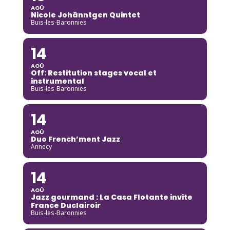
AOÛ
Nicole Johänntgen Quintet
Buis-les-Baronnies
14
AOÛ
Off: Restitution stages vocal et
instrumental
Buis-les-Baronnies
14
AOÛ
Duo French’ment Jazz
Annecy
14
AOÛ
Jazz gourmand : La Casa Flotante invite
France Duclairoir
Buis-les-Baronnies