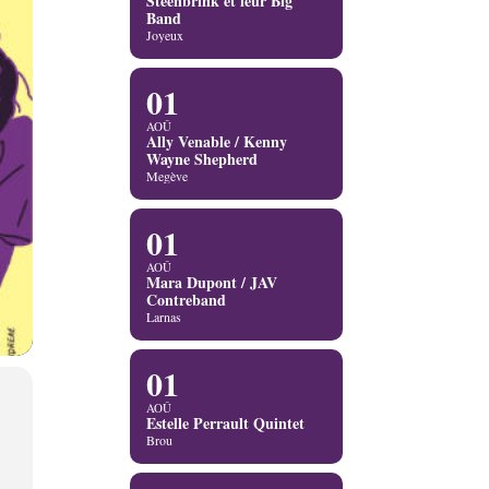
Steenbrink et leur Big
Band
Joyeux
01
AOÛ
Ally Venable / Kenny
Wayne Shepherd
Megève
01
AOÛ
Mara Dupont / JAV
Contreband
Larnas
01
AOÛ
Estelle Perrault Quintet
Brou