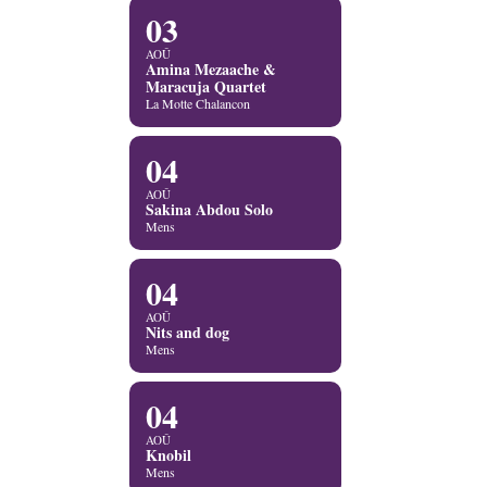
03
AOÛ
Amina Mezaache &
Maracuja Quartet
La Motte Chalancon
04
AOÛ
Sakina Abdou Solo
Mens
04
AOÛ
Nits and dog
Mens
04
AOÛ
Knobil
Mens