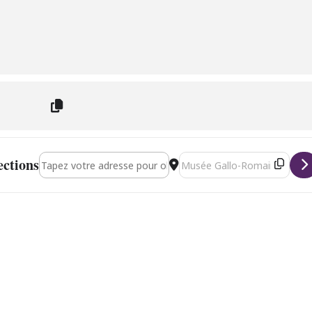
Address - Amin Al Aiedy quartet [dWjPI34uJ]
Destination Address - Amin Al 
ections