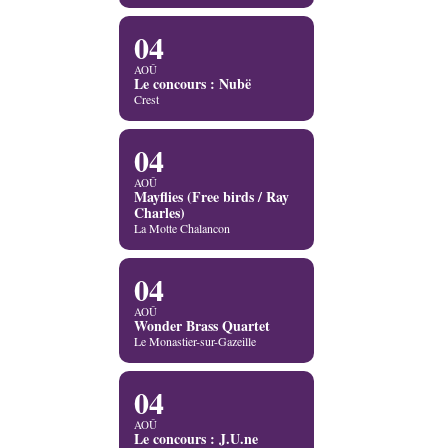
04
AOÛ
Le concours : Nubë
Crest
04
AOÛ
Mayflies (Free birds / Ray
Charles)
La Motte Chalancon
04
AOÛ
Wonder Brass Quartet
Le Monastier-sur-Gazeille
04
AOÛ
Le concours : J.U.ne