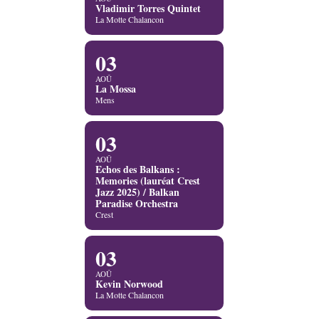
Vladimir Torres Quintet
La Motte Chalancon
03
AOÛ
La Mossa
Mens
03
AOÛ
Echos des Balkans :
Memories (lauréat Crest
Jazz 2025) / Balkan
Paradise Orchestra
Crest
03
AOÛ
Kevin Norwood
La Motte Chalancon