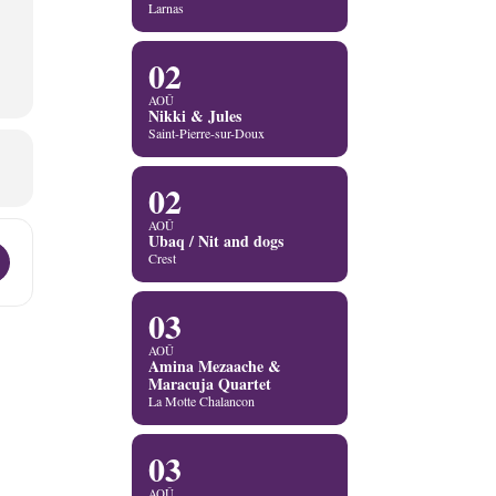
Larnas
02
AOÛ
Nikki & Jules
Saint-Pierre-sur-Doux
02
AOÛ
Ubaq / Nit and dogs
Aiedy quartet [4zMCVS8os]
Crest
03
AOÛ
Amina Mezaache &
Maracuja Quartet
La Motte Chalancon
03
AOÛ