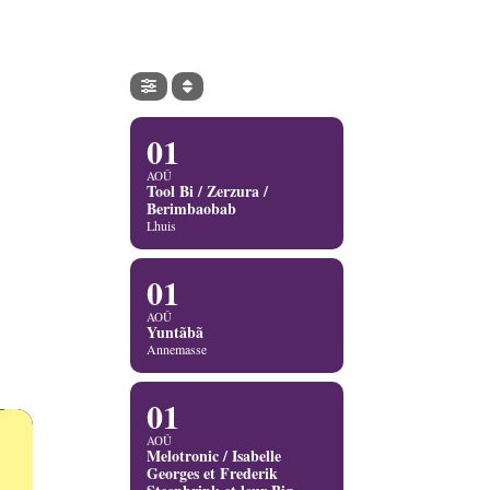
01
AOÛ
Tool Bi / Zerzura /
Berimbaobab
Lhuis
01
AOÛ
Yuntãbã
Annemasse
01
AOÛ
Melotronic / Isabelle
Georges et Frederik