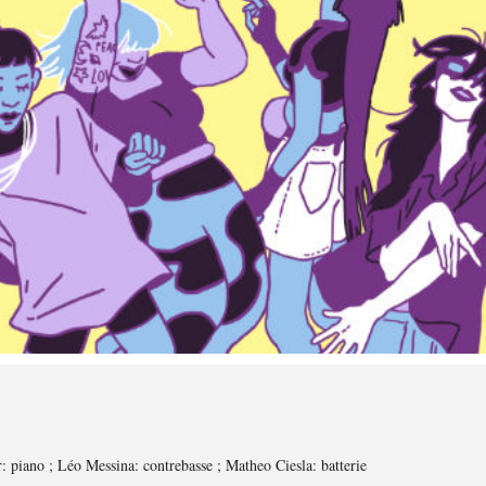
 piano ; Léo Messina: contrebasse ; Matheo Ciesla: batterie