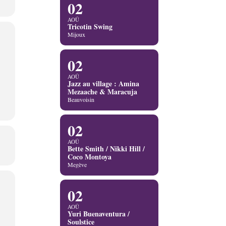
02
AOÛ
Tricotin Swing
Mijoux
02
AOÛ
Jazz au village : Amina
Mezaache & Maracuja
Beauvoisin
02
AOÛ
Bette Smith / Nikki Hill /
Coco Montoya
Megève
02
AOÛ
Yuri Buenaventura /
Soulstice