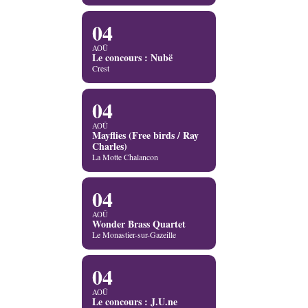
04
AOÛ
Le concours : Nubë
Crest
04
AOÛ
Mayflies (Free birds / Ray
Charles)
La Motte Chalancon
04
AOÛ
Wonder Brass Quartet
Le Monastier-sur-Gazeille
04
AOÛ
Le concours : J.U.ne