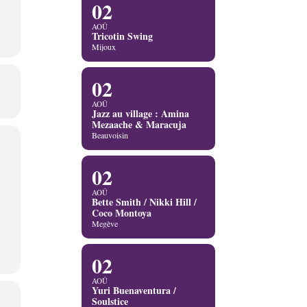
02
AOÛ
Tricotin Swing
Mijoux
02
AOÛ
Jazz au village : Amina
Mezaache & Maracuja
Beauvoisin
02
AOÛ
Bette Smith / Nikki Hill /
Coco Montoya
Megève
02
AOÛ
Yuri Buenaventura /
Soulstice