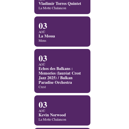
Vladimir Torres Quintet
La Motte Chalancon
03
AOÛ
La Mossa
Mens
03
AOÛ
Echos des Balkans :
Memories (lauréat Crest
Jazz 2025) / Balkan
Paradise Orchestra
Crest
03
AOÛ
Kevin Norwood
La Motte Chalancon