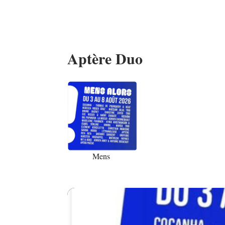
Aptère Duo
06
Mens
AOÛ