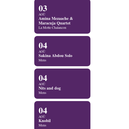
03
AOÛ
Amina Mezaache &
Maracuja Quartet
La Motte Chalancon
04
AOÛ
Sakina Abdou Solo
Mens
04
AOÛ
Nits and dog
Mens
04
AOÛ
Knobil
Mens