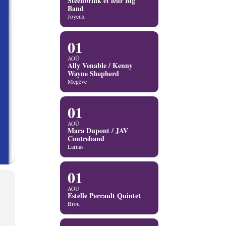
Steenbrink et leur Big
Band
Joyeux
01
AOÛ
Ally Venable / Kenny
Wayne Shepherd
Megève
01
AOÛ
Mara Dupont / JAV
Contreband
Larnas
01
AOÛ
Estelle Perrault Quintet
Brou