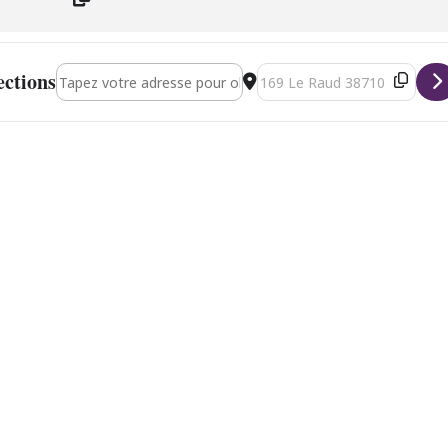
Address - Aptère Duo [yq53ZEloo]
Destination Address - Aptère D
ections