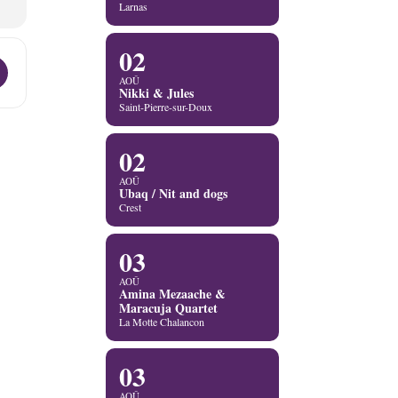
Larnas
02
uo [MJqYB7e5e]
AOÛ
Nikki & Jules
Saint-Pierre-sur-Doux
02
AOÛ
Ubaq / Nit and dogs
Crest
03
AOÛ
Amina Mezaache &
Maracuja Quartet
La Motte Chalancon
03
AOÛ