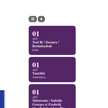
01
AOÛ
Tool Bi / Zerzura /
Berimbaobab
Lhuis
01
AOÛ
Yuntãbã
Annemasse
01
AOÛ
Melotronic / Isabelle
Georges et Frederik