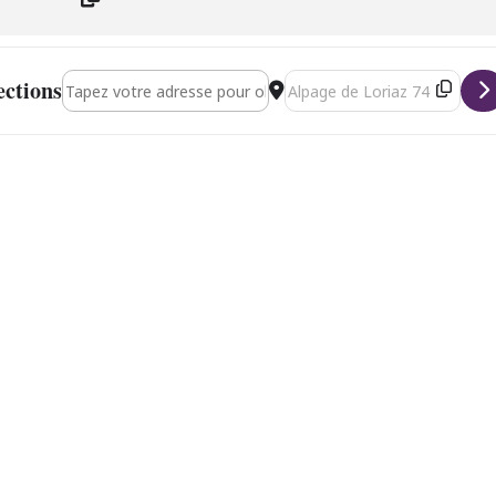
Address - Awa Ly [y6XyENWdF]
Destination Address - Awa Ly 
ections