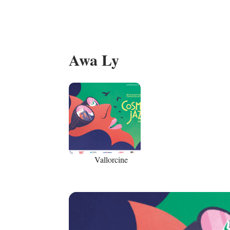
Awa Ly
23
Vallorcine
JUL