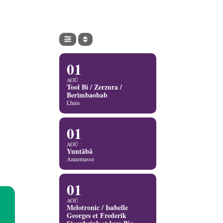
01
AOÛ
Tool Bi / Zerzura /
Berimbaobab
Lhuis
01
AOÛ
Yuntãbã
Annemasse
01
AOÛ
Melotronic / Isabelle
Georges et Frederik