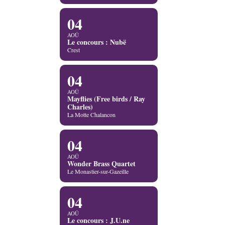
04
AOÛ
Le concours : Nubë
Crest
04
AOÛ
Mayflies (Free birds / Ray
Charles)
La Motte Chalancon
04
AOÛ
Wonder Brass Quartet
Le Monastier-sur-Gazeille
04
AOÛ
Le concours : J.U.ne