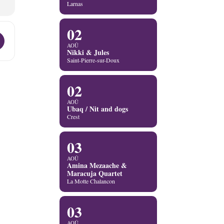
Larnas
02
[UDqDnwlvV]
AOÛ
Nikki & Jules
Saint-Pierre-sur-Doux
02
AOÛ
Ubaq / Nit and dogs
Crest
03
AOÛ
Amina Mezaache &
Maracuja Quartet
La Motte Chalancon
03
AOÛ