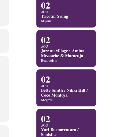
02
AOÛ
Tricotin Swing
Mijoux
02
AOÛ
Jazz au village : Amina
Mezaache & Maracuja
Beauvoisin
02
AOÛ
Bette Smith / Nikki Hill /
Coco Montoya
Megève
02
AOÛ
Yuri Buenaventura /
Soulstice