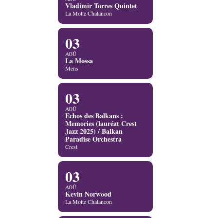
Vladimir Torres Quintet
La Motte Chalancon
03
AOÛ
La Mossa
Mens
03
AOÛ
Echos des Balkans :
Memories (lauréat Crest
Jazz 2025) / Balkan
Paradise Orchestra
Crest
03
AOÛ
Kevin Norwood
La Motte Chalancon