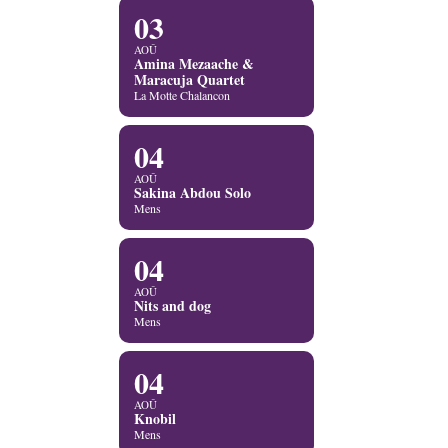
03
AOÛ
Amina Mezaache &
Maracuja Quartet
La Motte Chalancon
04
AOÛ
Sakina Abdou Solo
Mens
04
AOÛ
Nits and dog
Mens
04
AOÛ
Knobil
Mens