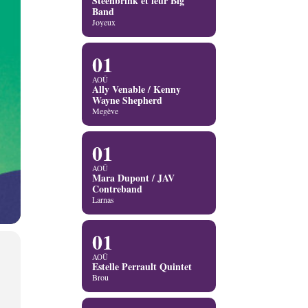
Steenbrink et leur Big
Band
Joyeux
01
AOÛ
Ally Venable / Kenny
Wayne Shepherd
Megève
01
AOÛ
Mara Dupont / JAV
Contreband
Larnas
01
AOÛ
Estelle Perrault Quintet
Brou