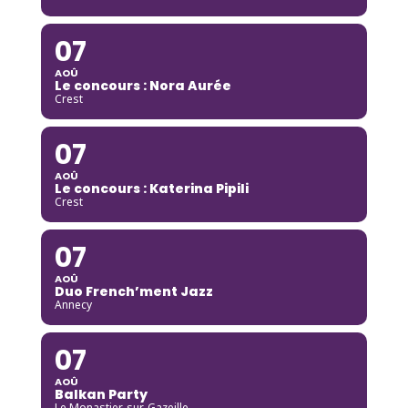
07
AOÛ
Le concours : Nora Aurée
Crest
07
AOÛ
Le concours : Katerina Pipili
Crest
07
AOÛ
Duo French’ment Jazz
Annecy
07
AOÛ
Balkan Party
Le Monastier-sur-Gazeille