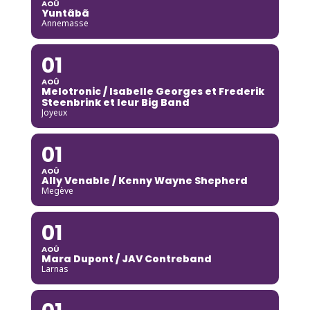
AOÛ
Yuntãbã
Annemasse
01
AOÛ
Melotronic / Isabelle Georges et Frederik
Steenbrink et leur Big Band
Joyeux
01
AOÛ
Ally Venable / Kenny Wayne Shepherd
Megève
01
AOÛ
Mara Dupont / JAV Contreband
Larnas