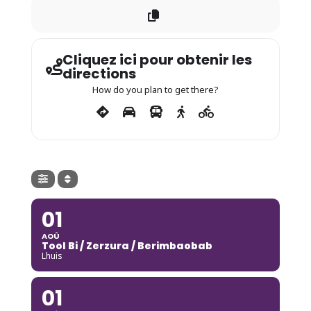
Cliquez ici pour obtenir les
directions
How do you plan to get there?
01
AOÛ
Tool Bi / Zerzura / Berimbaobab
Lhuis
01