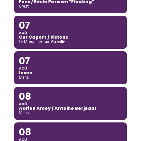
Fons / Emile Parisien "Floating"
Crest
07
AOÛ
Cut Capers / Pistons
Le Monastier-sur-Gazeille
07
AOÛ
Insen
Mens
08
AOÛ
Adrien Amey / Antoine Berjeaut
Mens
08
AOÛ