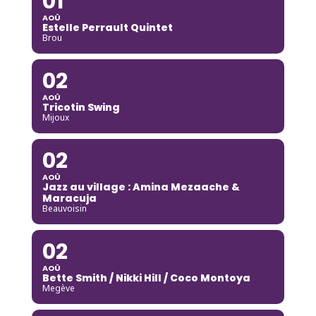
01
AOÛ
Estelle Perrault Quintet
Brou
02
AOÛ
Tricotin Swing
Mijoux
02
AOÛ
Jazz au village : Amina Mezaache &
Maracuja
Beauvoisin
02
AOÛ
Bette Smith / Nikki Hill / Coco Montoya
Megève