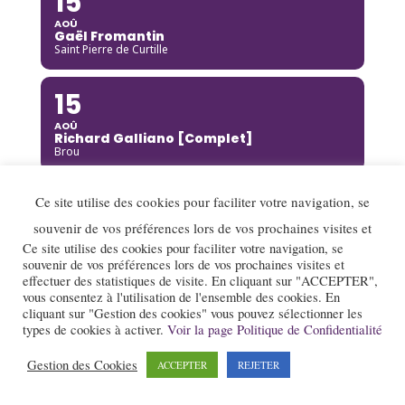
15
AOÛ
Gaël Fromantin
Saint Pierre de Curtille
15
AOÛ
Richard Galliano [Complet]
Brou
15
Ce site utilise des cookies pour faciliter votre navigation, se
souvenir de vos préférences lors de vos prochaines visites et
AOÛ
Kinga Glyk
Ce site utilise des cookies pour faciliter votre navigation, se
Buis-les-Baronnies
souvenir de vos préférences lors de vos prochaines visites et
effectuer des statistiques de visite. En cliquant sur "ACCEPTER",
vous consentez à l'utilisation de l'ensemble des cookies. En
16
cliquant sur "Gestion des cookies" vous pouvez sélectionner les
types de cookies à activer.
Voir la page Politique de Confidentialité
AOÛ
Hot Club de Boukravie
Valence
Gestion des Cookies
ACCEPTER
REJETER