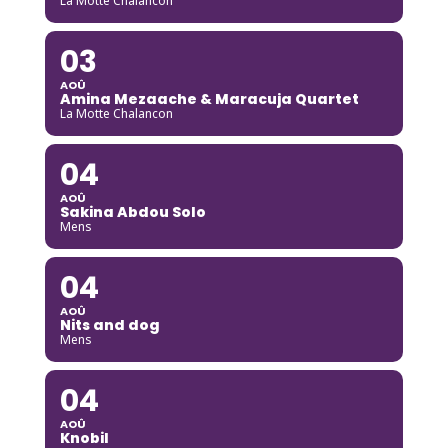
La Motte Chalancon
03
AOÛ
Amina Mezaache & Maracuja Quartet
La Motte Chalancon
04
AOÛ
Sakina Abdou Solo
Mens
04
AOÛ
Nits and dog
Mens
04
AOÛ
Knobil