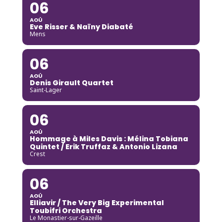
06
AOÛ
Eve Risser & Naïny Diabaté
Mens
06
AOÛ
Denis Girault Quartet
Saint-Lager
06
AOÛ
Hommage à Miles Davis : Mélina Tobiana
Quintet / Erik Truffaz & Antonio Lizana
Crest
06
AOÛ
Elliavir / The Very Big Experimental
Toubifri Orchestra
Le Monastier-sur-Gazeille