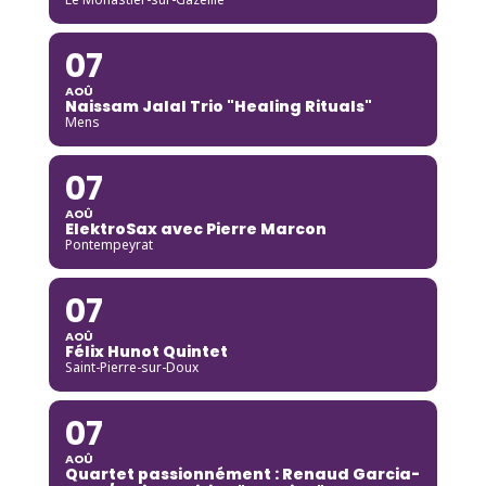
07
AOÛ
Naissam Jalal Trio "Healing Rituals"
Mens
07
AOÛ
ElektroSax avec Pierre Marcon
Pontempeyrat
07
AOÛ
Félix Hunot Quintet
Saint-Pierre-sur-Doux
07
AOÛ
Quartet passionnément : Renaud Garcia-