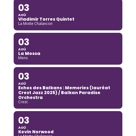
03
AOÛ
Vladimir Torres Quintet
La Motte Chalancon
03
AOÛ
La Mossa
Mens
03
AOÛ
Echos des Balkans : Memories (lauréat
Crest Jazz 2025) / Balkan Paradise
Orchestra
Crest
03
AOÛ
Kevin Norwood