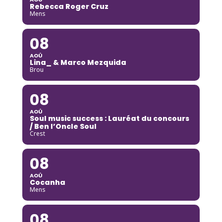
Rebecca Roger Cruz
Mens
08
AOÛ
Lina_ & Marco Mezquida
Brou
08
AOÛ
Soul music success : Lauréat du concours
/ Ben l’Oncle Soul
Crest
08
AOÛ
Cocanha
Mens
08