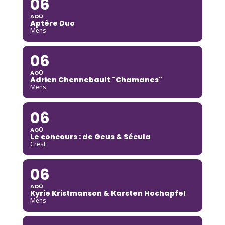
06
AOÛ
Aptère Duo
Mens
06
AOÛ
Adrien Chennebault "Chamanes"
Mens
06
AOÛ
Le concours : de Geus & Sécula
Crest
06
AOÛ
Kyrie Kristmanson & Karsten Hochapfel
Mens