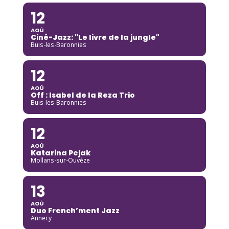
12
AOÛ
Ciné-Jazz: "Le livre de la jungle"
Buis-les-Baronnies
12
AOÛ
Off : Isabel de la Reza Trio
Buis-les-Baronnies
12
AOÛ
Katarina Pejak
Mollans-sur-Ouvèze
13
AOÛ
Duo French’ment Jazz
Annecy