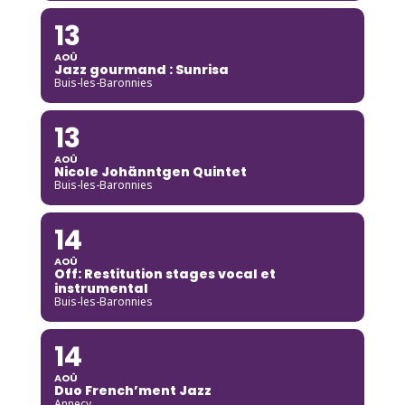
13
AOÛ
Jazz gourmand : Sunrisa
Buis-les-Baronnies
13
AOÛ
Nicole Johänntgen Quintet
Buis-les-Baronnies
14
AOÛ
Off: Restitution stages vocal et
instrumental
Buis-les-Baronnies
14
AOÛ
Duo French’ment Jazz
Annecy