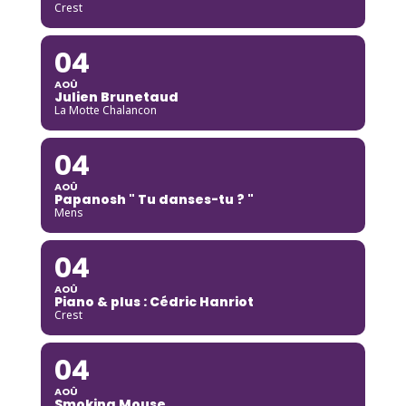
Crest
04
AOÛ
Julien Brunetaud
La Motte Chalancon
04
AOÛ
Papanosh " Tu danses-tu ? "
Mens
04
AOÛ
Piano & plus : Cédric Hanriot
Crest
04
AOÛ
Smoking Mouse