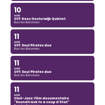
10
AOÛ
Off: Kees Oosterwijk Quintet
Buis-les-Baronnies
11
AOÛ
Off: Soul Pirates duo
Buis-les-Baronnies
11
AOÛ
Off: Soul Pirates duo
Buis-les-Baronnies
11
AOÛ
Ciné-Jazz: Film documentaire
"Soundtrack to a coup d'état"