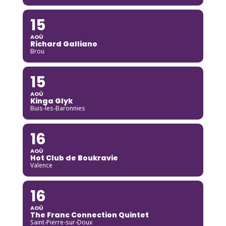
15
AOÛ
Richard Galliano
Brou
15
AOÛ
Kinga Glyk
Buis-les-Baronnies
16
AOÛ
Hot Club de Boukravie
Valence
16
AOÛ
The Franc Connection Quintet
Saint-Pierre-sur-Doux