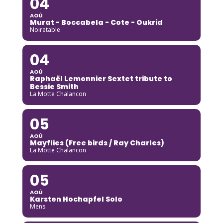
04
AOÛ
Murat - Boccabela - Cote - Oukrid
Noiretable
04
AOÛ
Raphaël Lemonnier Sextet tribute to
Bessie Smith
La Motte Chalancon
05
AOÛ
Mayflies (Free birds / Ray Charles)
La Motte Chalancon
05
AOÛ
Karsten Hochapfel Solo
Mens