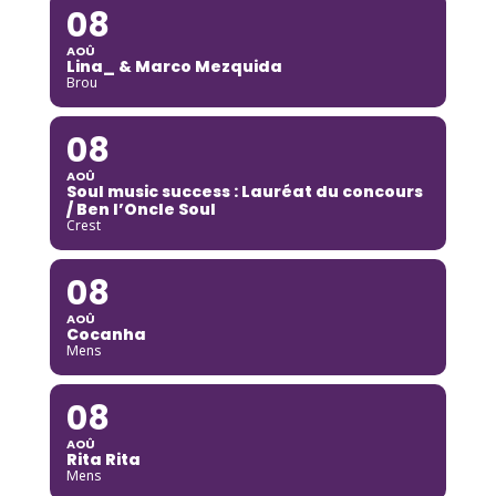
08
AOÛ
Lina_ & Marco Mezquida
Brou
08
AOÛ
Soul music success : Lauréat du concours
/ Ben l’Oncle Soul
Crest
08
AOÛ
Cocanha
Mens
08
AOÛ
Rita Rita
Mens