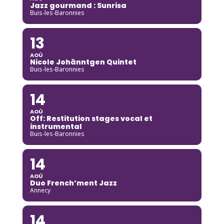
Jazz gourmand : Sunrisa
Buis-les-Baronnies
13
AOÛ
Nicole Johänntgen Quintet
Buis-les-Baronnies
14
AOÛ
Off: Restitution stages vocal et
instrumental
Buis-les-Baronnies
14
AOÛ
Duo French’ment Jazz
Annecy
14