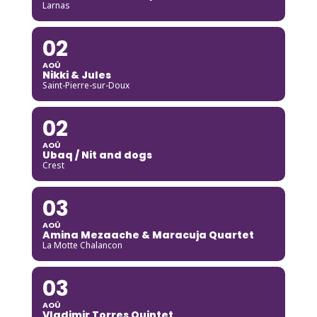
Larnas
02
AOÛ
Nikki & Jules
Saint-Pierre-sur-Doux
02
AOÛ
Ubaq / Nit and dogs
Crest
03
AOÛ
Amina Mezaache & Maracuja Quartet
La Motte Chalancon
03
AOÛ
Vladimir Torres Quintet