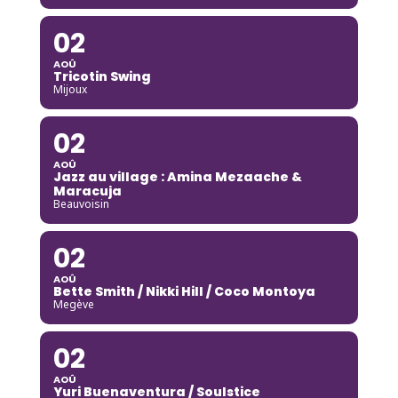
02
AOÛ
Tricotin Swing
Mijoux
02
AOÛ
Jazz au village : Amina Mezaache &
Maracuja
Beauvoisin
02
AOÛ
Bette Smith / Nikki Hill / Coco Montoya
Megève
02
AOÛ
Yuri Buenaventura / Soulstice