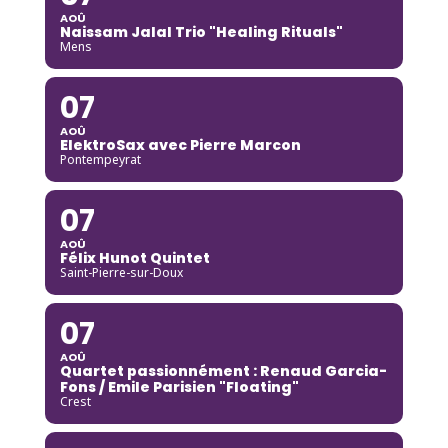
AOÛ
Naissam Jalal Trio "Healing Rituals"
Mens
07
AOÛ
ElektroSax avec Pierre Marcon
Pontempeyrat
07
AOÛ
Félix Hunot Quintet
Saint-Pierre-sur-Doux
07
AOÛ
Quartet passionnément : Renaud Garcia-
Fons / Emile Parisien "Floating"
Crest