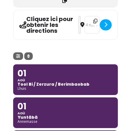
Cliquez ici pour
Address - Birds on A wire [
Destination Address - Bi
obtenir les
directions
01
AOÛ
Tool Bi / Zerzura / Berimbaobab
Lhuis
01
AOÛ
Yuntãbã
Annemasse