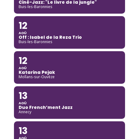
Ciné-Jazz: "Le livre de la jungle"
Buis-les-Baronnies
12
AOÛ
Off : Isabel de la Reza Trio
Buis-les-Baronnies
12
AOÛ
Katarina Pejak
Mollans-sur-Ouvèze
13
AOÛ
Duo French’ment Jazz
Annecy
13
AOÛ