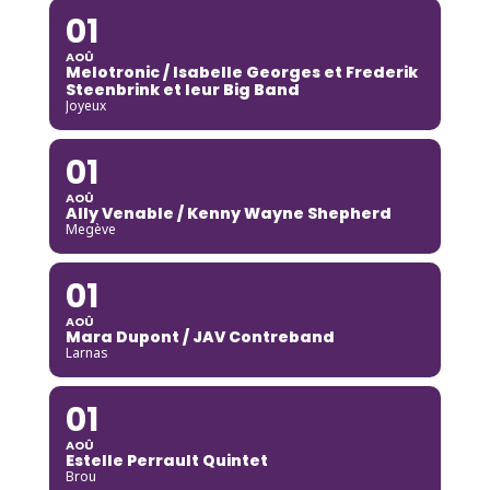
01
AOÛ
Melotronic / Isabelle Georges et Frederik
Steenbrink et leur Big Band
Joyeux
01
AOÛ
Ally Venable / Kenny Wayne Shepherd
Megève
01
AOÛ
Mara Dupont / JAV Contreband
Larnas
01
AOÛ
Estelle Perrault Quintet
Brou