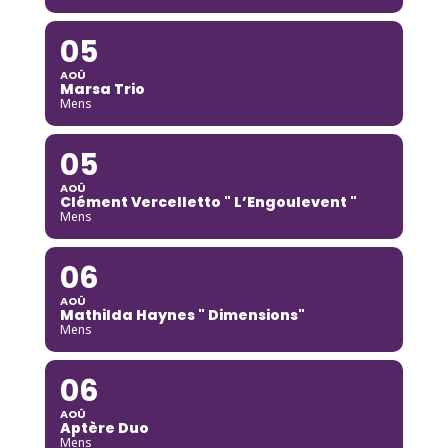
05
AOÛ
Marsa Trio
Mens
05
AOÛ
Clément Vercelletto " L’Engoulevent "
Mens
06
AOÛ
Mathilda Haynes " Dimensions"
Mens
06
AOÛ
Aptère Duo
Mens