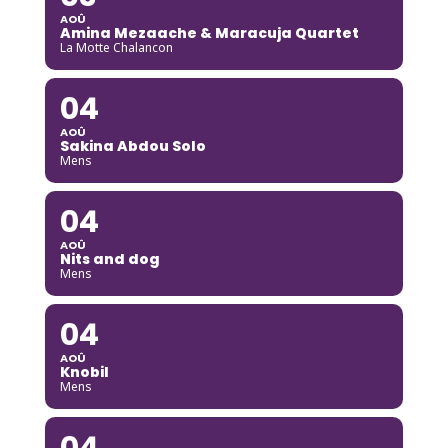
AOÛ
Amina Mezaache & Maracuja Quartet
La Motte Chalancon
04
AOÛ
Sakina Abdou Solo
Mens
04
AOÛ
Nits and dog
Mens
04
AOÛ
Knobil
Mens
04