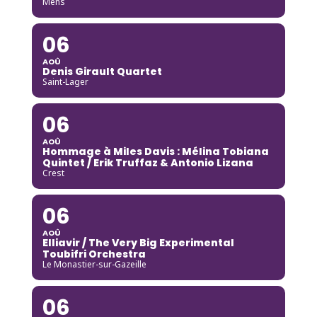
Mens
06
AOÛ
Denis Girault Quartet
Saint-Lager
06
AOÛ
Hommage à Miles Davis : Mélina Tobiana
Quintet / Erik Truffaz & Antonio Lizana
Crest
06
AOÛ
Elliavir / The Very Big Experimental
Toubifri Orchestra
Le Monastier-sur-Gazeille
06