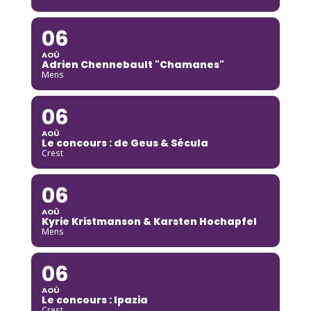
06
AOÛ
Adrien Chennebault "Chamanes"
Mens
06
AOÛ
Le concours : de Geus & Sécula
Crest
06
AOÛ
Kyrie Kristmanson & Karsten Hochapfel
Mens
06
AOÛ
Le concours : Ipazia
Crest