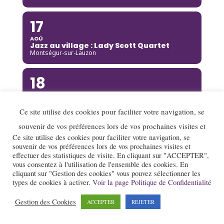
17
AOÛ
Jazz au village : Lady Scott Quartet
Montségur-sur-Lauzon
18
AOÛ
Djoukil Jazz Band
Annecy
Ce site utilise des cookies pour faciliter votre navigation, se
souvenir de vos préférences lors de vos prochaines visites et
18
Ce site utilise des cookies pour faciliter votre navigation, se
souvenir de vos préférences lors de vos prochaines visites et
AOÛ
effectuer des statistiques de visite. En cliquant sur "ACCEPTER",
Camille Heim Quintet
vous consentez à l'utilisation de l'ensemble des cookies. En
La Garde-Adhémar
cliquant sur "Gestion des cookies" vous pouvez sélectionner les
types de cookies à activer.
Voir la page Politique de Confidentialité
18
Gestion des Cookies
ACCEPTER
REJETER
AOÛ
Benny Green
Annecy