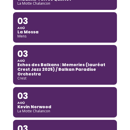
La Motte Chalancon
03
AOÛ
La Mossa
Mens
03
AOÛ
Echos des Balkans : Memories (lauréat
Crest Jazz 2025) / Balkan Paradise
Orchestra
Crest
03
AOÛ
Kevin Norwood
La Motte Chalancon
03