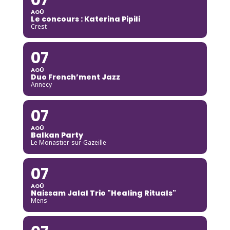
AOÛ
Le concours : Katerina Pipili
Crest
07
AOÛ
Duo French’ment Jazz
Annecy
07
AOÛ
Balkan Party
Le Monastier-sur-Gazeille
07
AOÛ
Naissam Jalal Trio "Healing Rituals"
Mens