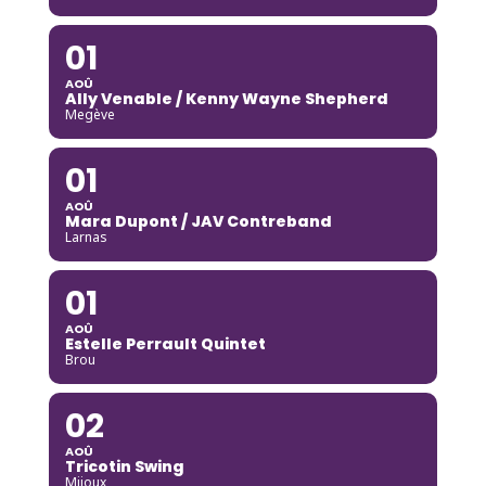
01
AOÛ
Ally Venable / Kenny Wayne Shepherd
Megève
01
AOÛ
Mara Dupont / JAV Contreband
Larnas
01
AOÛ
Estelle Perrault Quintet
Brou
02
AOÛ
Tricotin Swing
Mijoux