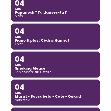
04
AOÛ
Papanosh " Tu danses-tu ? "
Mens
04
AOÛ
Piano & plus : Cédric Hanriot
Crest
04
AOÛ
Smoking Mouse
Le Monastier-sur-Gazeille
04
AOÛ
Murat - Boccabela - Cote - Oukrid
Noiretable