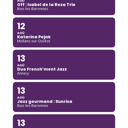
AOÛ
Off : Isabel de la Reza Trio
Buis-les-Baronnies
12
AOÛ
Katarina Pejak
Mollans-sur-Ouvèze
13
AOÛ
Duo French’ment Jazz
Annecy
13
AOÛ
Jazz gourmand : Sunrisa
Buis-les-Baronnies
13