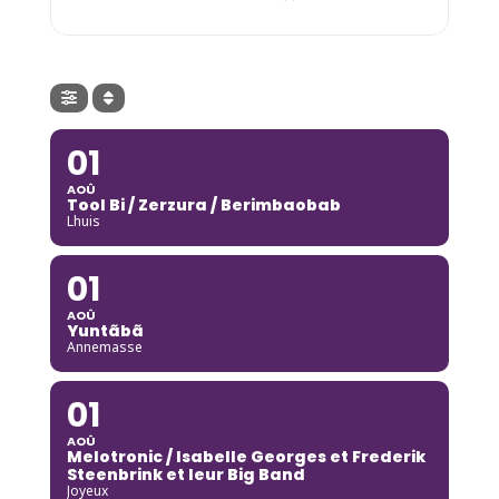
01
AOÛ
Tool Bi / Zerzura / Berimbaobab
Lhuis
01
AOÛ
Yuntãbã
Annemasse
01
AOÛ
Melotronic / Isabelle Georges et Frederik
Steenbrink et leur Big Band
Joyeux