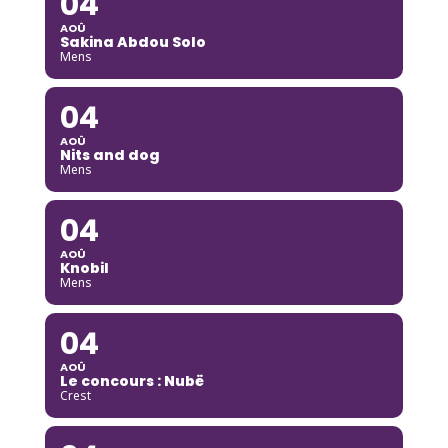
04
AOÛ
Sakina Abdou Solo
Mens
04
AOÛ
Nits and dog
Mens
04
AOÛ
Knobil
Mens
04
AOÛ
Le concours : Nubë
Crest