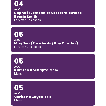
04
AOÛ
Raphaël Lemonnier Sextet tribute to
Bessie Smith
La Motte Chalancon
05
AOÛ
Mayflies (Free birds / Ray Charles)
La Motte Chalancon
05
AOÛ
Karsten Hochapfel Solo
Mens
05
AOÛ
Christine Zayed Trio
Mens