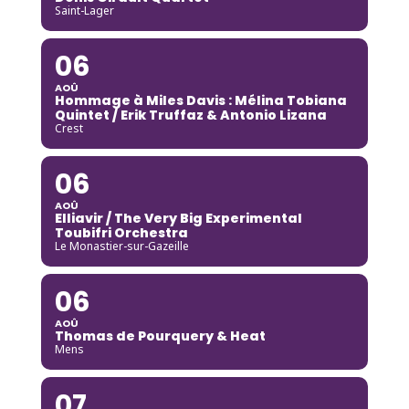
Saint-Lager
06
AOÛ
Hommage à Miles Davis : Mélina Tobiana
Quintet / Erik Truffaz & Antonio Lizana
Crest
06
AOÛ
Elliavir / The Very Big Experimental
Toubifri Orchestra
Le Monastier-sur-Gazeille
06
AOÛ
Thomas de Pourquery & Heat
Mens
07