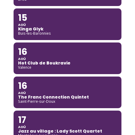
15
AOÛ
Kinga Glyk
Buis-les-Baronnies
16
AOÛ
Hot Club de Boukravie
Valence
16
AOÛ
The Franc Connection Quintet
Saint-Pierre-sur-Doux
17
AOÛ
Jazz au village : Lady Scott Quartet