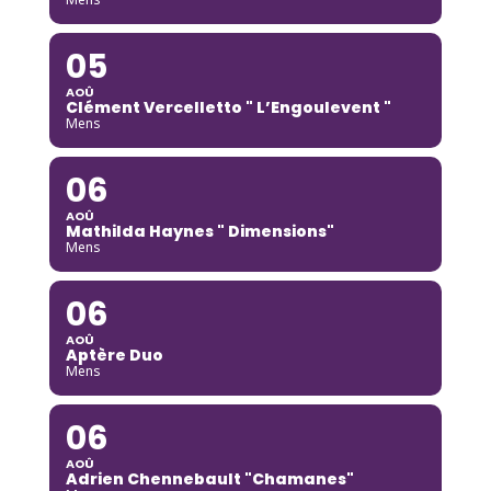
05
AOÛ
Clément Vercelletto " L’Engoulevent "
Mens
06
AOÛ
Mathilda Haynes " Dimensions"
Mens
06
AOÛ
Aptère Duo
Mens
06
AOÛ
Adrien Chennebault "Chamanes"