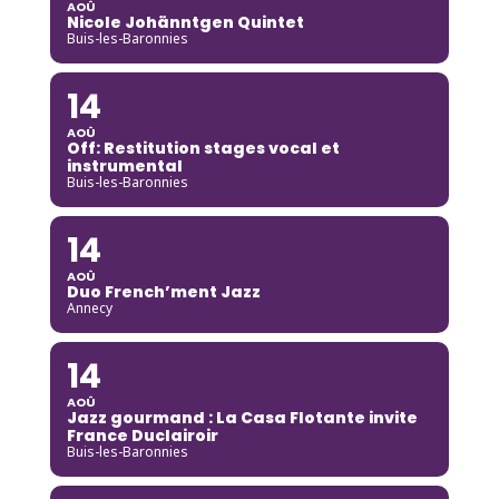
AOÛ
Nicole Johänntgen Quintet
Buis-les-Baronnies
14
AOÛ
Off: Restitution stages vocal et
instrumental
Buis-les-Baronnies
14
AOÛ
Duo French’ment Jazz
Annecy
14
AOÛ
Jazz gourmand : La Casa Flotante invite
France Duclairoir
Buis-les-Baronnies