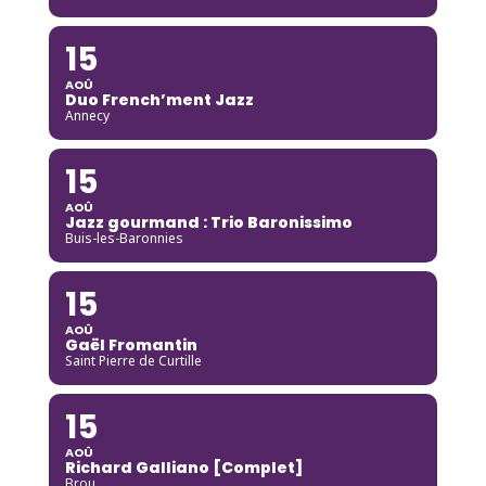
15
AOÛ
Duo French’ment Jazz
Annecy
15
AOÛ
Jazz gourmand : Trio Baronissimo
Buis-les-Baronnies
15
AOÛ
Gaël Fromantin
Saint Pierre de Curtille
15
AOÛ
Richard Galliano [Complet]
Brou