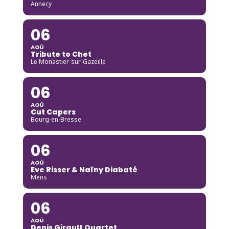
Annecy
06
AOÛ
Tribute to Chet
Le Monastier-sur-Gazeille
06
AOÛ
Cut Capers
Bourg-en-Bresse
06
AOÛ
Eve Risser & Naïny Diabaté
Mens
06
AOÛ
Denis Girault Quartet