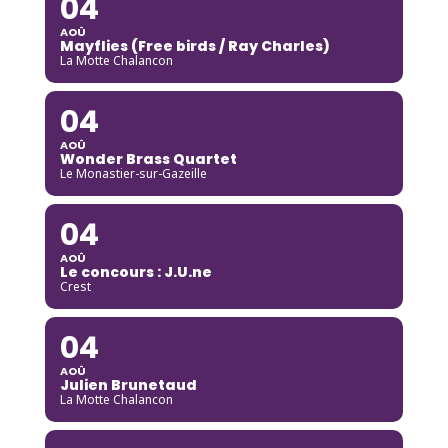
04
AOÛ
Mayflies (Free birds / Ray Charles)
La Motte Chalancon
04
AOÛ
Wonder Brass Quartet
Le Monastier-sur-Gazeille
04
AOÛ
Le concours : J.U.ne
Crest
04
AOÛ
Julien Brunetaud
La Motte Chalancon