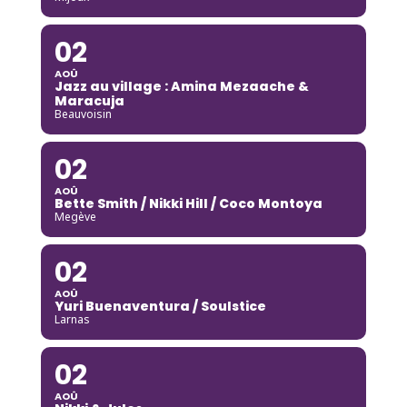
02
AOÛ
Jazz au village : Amina Mezaache &
Maracuja
Beauvoisin
02
AOÛ
Bette Smith / Nikki Hill / Coco Montoya
Megève
02
AOÛ
Yuri Buenaventura / Soulstice
Larnas
02
AOÛ