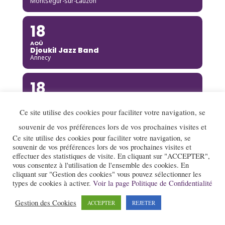
Montségur-sur-Lauzon
18
AOÛ
Djoukil Jazz Band
Annecy
18
AOÛ
Camille Heim Quintet
Ce site utilise des cookies pour faciliter votre navigation, se
La Garde-Adhémar
souvenir de vos préférences lors de vos prochaines visites et
Ce site utilise des cookies pour faciliter votre navigation, se
18
souvenir de vos préférences lors de vos prochaines visites et
effectuer des statistiques de visite. En cliquant sur "ACCEPTER",
AOÛ
Benny Green
vous consentez à l'utilisation de l'ensemble des cookies. En
Annecy
cliquant sur "Gestion des cookies" vous pouvez sélectionner les
types de cookies à activer.
Voir la page Politique de Confidentialité
19
Gestion des Cookies
ACCEPTER
REJETER
AOÛ
Rusan Filiztek