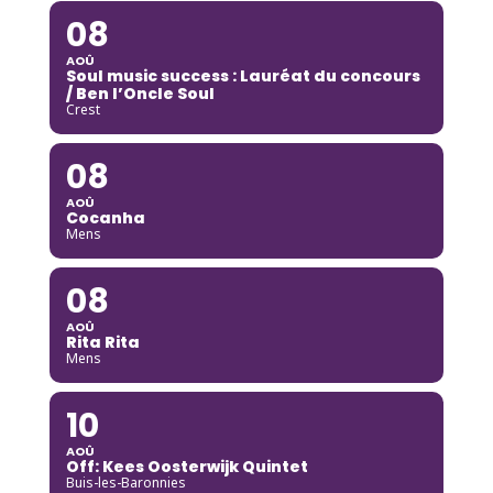
08
AOÛ
Soul music success : Lauréat du concours
/ Ben l’Oncle Soul
Crest
08
AOÛ
Cocanha
Mens
08
AOÛ
Rita Rita
Mens
10
AOÛ
Off: Kees Oosterwijk Quintet
Buis-les-Baronnies