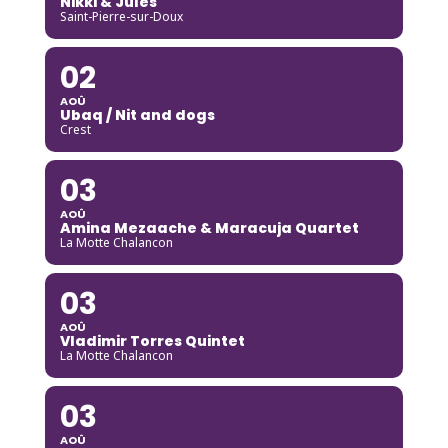
Nikki & Jules
Saint-Pierre-sur-Doux
02
AOÛ
Ubaq / Nit and dogs
Crest
03
AOÛ
Amina Mezaache & Maracuja Quartet
La Motte Chalancon
03
AOÛ
Vladimir Torres Quintet
La Motte Chalancon
03
AOÛ