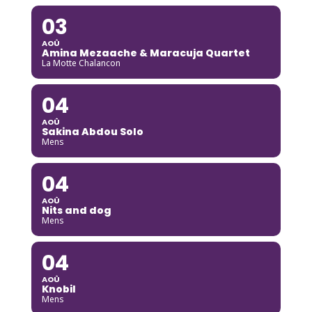
03
AOÛ
Amina Mezaache & Maracuja Quartet
La Motte Chalancon
04
AOÛ
Sakina Abdou Solo
Mens
04
AOÛ
Nits and dog
Mens
04
AOÛ
Knobil
Mens