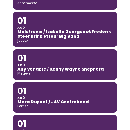
Annemasse
01
AOÛ
Melotronic / Isabelle Georges et Frederik
Steenbrink et leur Big Band
Joyeux
01
AOÛ
Ally Venable / Kenny Wayne Shepherd
Megève
01
AOÛ
Mara Dupont / JAV Contreband
Larnas
01