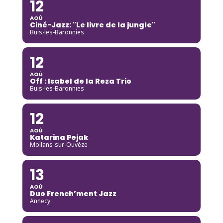
12
AOÛ
Ciné-Jazz: "Le livre de la jungle"
Buis-les-Baronnies
12
AOÛ
Off : Isabel de la Reza Trio
Buis-les-Baronnies
12
AOÛ
Katarina Pejak
Mollans-sur-Ouvèze
13
AOÛ
Duo French’ment Jazz
Annecy