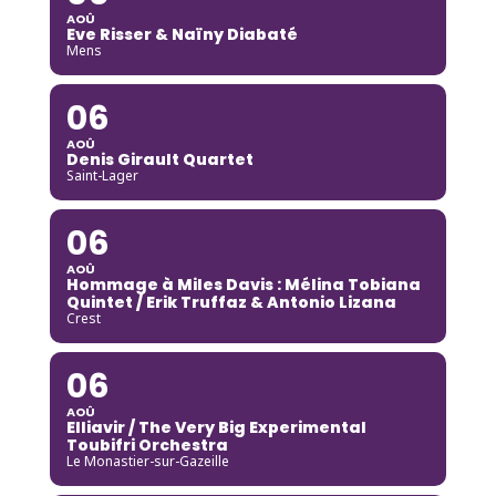
AOÛ
Eve Risser & Naïny Diabaté
Mens
06
AOÛ
Denis Girault Quartet
Saint-Lager
06
AOÛ
Hommage à Miles Davis : Mélina Tobiana
Quintet / Erik Truffaz & Antonio Lizana
Crest
06
AOÛ
Elliavir / The Very Big Experimental
Toubifri Orchestra
Le Monastier-sur-Gazeille