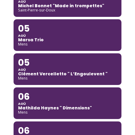
AOÛ
Michel Bonnet "Made in trompettes"
Saint-Pierre-sur-Doux
05
AOÛ
Marsa Trio
Mens
05
AOÛ
Clément Vercelletto " L’Engoulevent "
Mens
06
AOÛ
Mathilda Haynes " Dimensions"
Mens
06