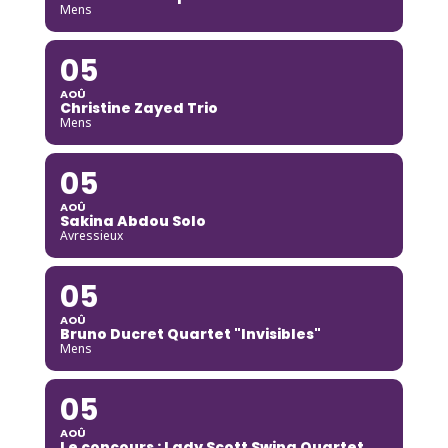
Mens
05
AOÛ
Christine Zayed Trio
Mens
05
AOÛ
Sakina Abdou Solo
Avressieux
05
AOÛ
Bruno Ducret Quartet "Invisibles"
Mens
05
AOÛ
Le concours : Lady Scott Swing Quartet