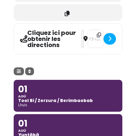
Cliquez ici pour
Address - Bobon Flamme 
Destination Address - 
obtenir les
directions
01
AOÛ
Tool Bi / Zerzura / Berimbaobab
Lhuis
01
AOÛ
Yuntãbã