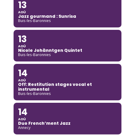
13
AOÛ
Jazz gourmand : Sunrisa
Buis-les-Baronnies
13
AOÛ
Nicole Johänntgen Quintet
Buis-les-Baronnies
14
AOÛ
Off: Restitution stages vocal et
instrumental
Buis-les-Baronnies
14
AOÛ
Duo French’ment Jazz
Annecy