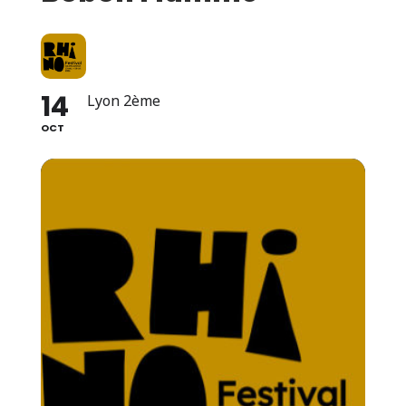
14
Lyon 2ème
OCT