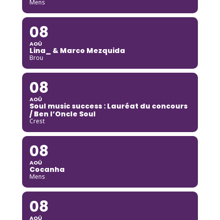
Mens
08
AOÛ
Lina_ & Marco Mezquida
Brou
08
AOÛ
Soul music success : Lauréat du concours
/ Ben l’Oncle Soul
Crest
08
AOÛ
Cocanha
Mens
08
AOÛ