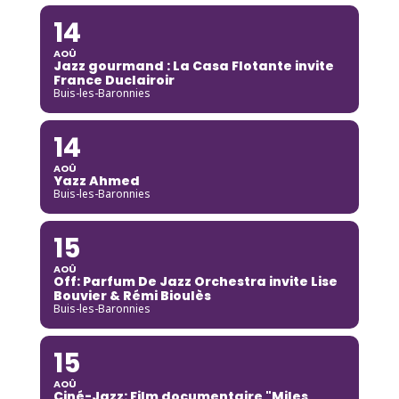
14
AOÛ
Jazz gourmand : La Casa Flotante invite
France Duclairoir
Buis-les-Baronnies
14
AOÛ
Yazz Ahmed
Buis-les-Baronnies
15
AOÛ
Off: Parfum De Jazz Orchestra invite Lise
Bouvier & Rémi Bioulès
Buis-les-Baronnies
15
AOÛ
Ciné-Jazz: Film documentaire "Miles