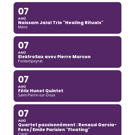
07
AOÛ
Naissam Jalal Trio "Healing Rituals"
Mens
07
AOÛ
ElektroSax avec Pierre Marcon
Pontempeyrat
07
AOÛ
Félix Hunot Quintet
Saint-Pierre-sur-Doux
07
AOÛ
Quartet passionnément : Renaud Garcia-
Fons / Emile Parisien "Floating"
Crest