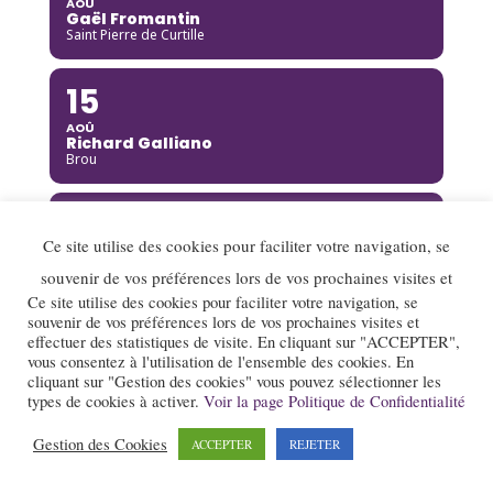
AOÛ
Gaël Fromantin
Saint Pierre de Curtille
15
AOÛ
Richard Galliano
Brou
15
Ce site utilise des cookies pour faciliter votre navigation, se
AOÛ
Kinga Glyk
souvenir de vos préférences lors de vos prochaines visites et
Buis-les-Baronnies
Ce site utilise des cookies pour faciliter votre navigation, se
souvenir de vos préférences lors de vos prochaines visites et
16
effectuer des statistiques de visite. En cliquant sur "ACCEPTER",
vous consentez à l'utilisation de l'ensemble des cookies. En
AOÛ
cliquant sur "Gestion des cookies" vous pouvez sélectionner les
Hot Club de Boukravie
types de cookies à activer.
Voir la page Politique de Confidentialité
Valence
Gestion des Cookies
ACCEPTER
REJETER
16