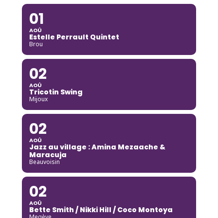
01
AOÛ
Estelle Perrault Quintet
Brou
02
AOÛ
Tricotin Swing
Mijoux
02
AOÛ
Jazz au village : Amina Mezaache &
Maracuja
Beauvoisin
02
AOÛ
Bette Smith / Nikki Hill / Coco Montoya
Megève