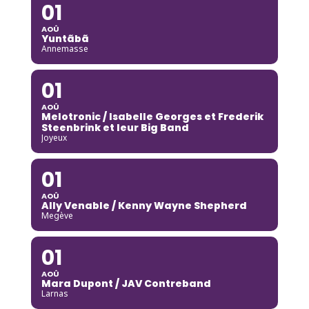
01
AOÛ
Yuntãbã
Annemasse
01
AOÛ
Melotronic / Isabelle Georges et Frederik
Steenbrink et leur Big Band
Joyeux
01
AOÛ
Ally Venable / Kenny Wayne Shepherd
Megève
01
AOÛ
Mara Dupont / JAV Contreband
Larnas