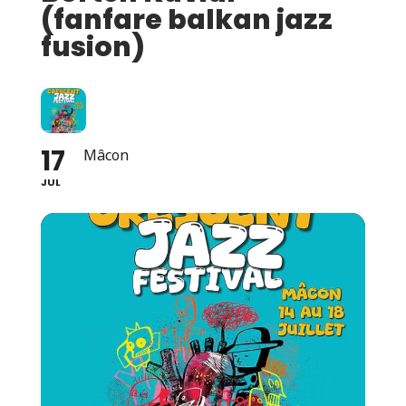
(fanfare balkan jazz
fusion)
17
Mâcon
JUL