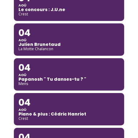
AOÛ
Le concours : J.U.ne
Crest
04
AOÛ
Julien Brunetaud
La Motte Chalancon
04
AOÛ
Papanosh " Tu danses-tu ? "
Mens
04
AOÛ
Piano & plus : Cédric Hanriot
Crest
04