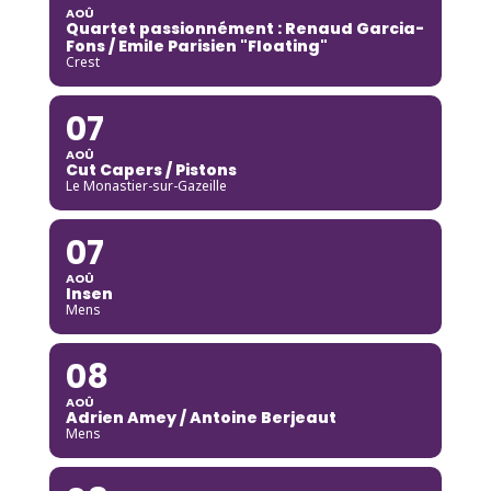
AOÛ
Quartet passionnément : Renaud Garcia-
Fons / Emile Parisien "Floating"
Crest
07
AOÛ
Cut Capers / Pistons
Le Monastier-sur-Gazeille
07
AOÛ
Insen
Mens
08
AOÛ
Adrien Amey / Antoine Berjeaut
Mens