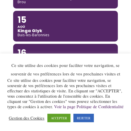
Brou
15
AOÛ
Kinga Glyk
Buis-les-Baronnies
16
AOÛ
Hot Club de Boukravie
Ce site utilise des cookies pour faciliter votre navigation, se
Valence
souvenir de vos préférences lors de vos prochaines visites et
Ce site utilise des cookies pour faciliter votre navigation, se
16
souvenir de vos préférences lors de vos prochaines visites et
effectuer des statistiques de visite. En cliquant sur "ACCEPTER",
AOÛ
vous consentez à l'utilisation de l'ensemble des cookies. En
The Franc Connection Quintet
Saint-Pierre-sur-Doux
cliquant sur "Gestion des cookies" vous pouvez sélectionner les
types de cookies à activer.
Voir la page Politique de Confidentialité
17
Gestion des Cookies
ACCEPTER
REJETER
AOÛ
Jazz au village : Lady Scott Quartet