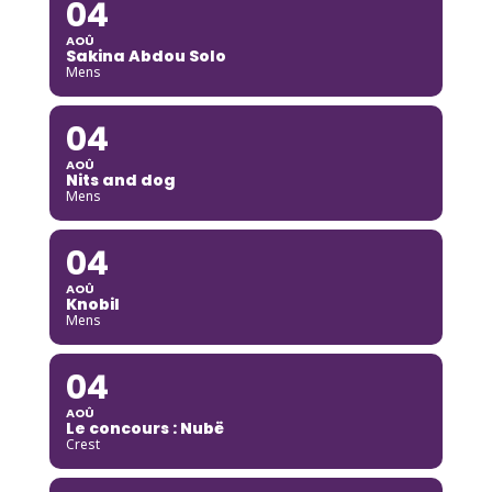
04
AOÛ
Sakina Abdou Solo
Mens
04
AOÛ
Nits and dog
Mens
04
AOÛ
Knobil
Mens
04
AOÛ
Le concours : Nubë
Crest