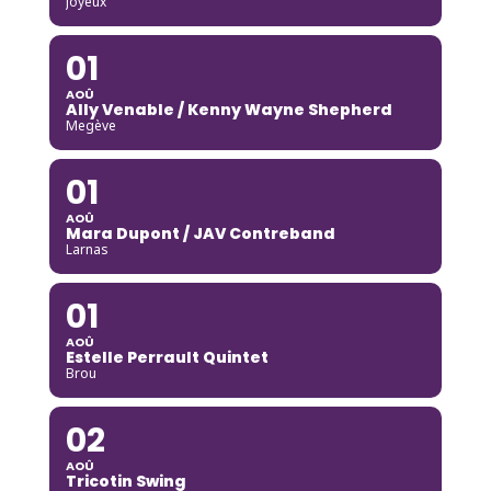
Joyeux
01
AOÛ
Ally Venable / Kenny Wayne Shepherd
Megève
01
AOÛ
Mara Dupont / JAV Contreband
Larnas
01
AOÛ
Estelle Perrault Quintet
Brou
02
AOÛ
Tricotin Swing