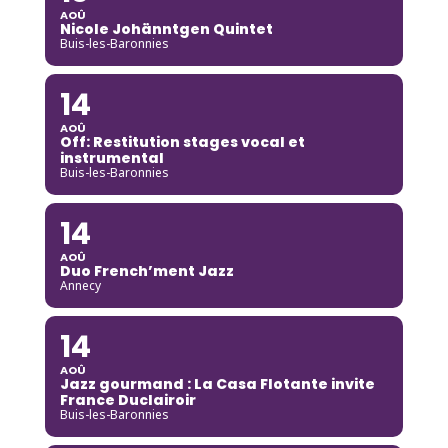
AOÛ
Nicole Johänntgen Quintet
Buis-les-Baronnies
14
AOÛ
Off: Restitution stages vocal et
instrumental
Buis-les-Baronnies
14
AOÛ
Duo French’ment Jazz
Annecy
14
AOÛ
Jazz gourmand : La Casa Flotante invite
France Duclairoir
Buis-les-Baronnies