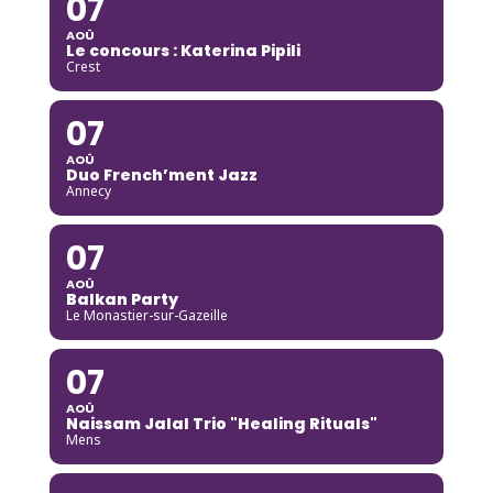
07
AOÛ
Le concours : Katerina Pipili
Crest
07
AOÛ
Duo French’ment Jazz
Annecy
07
AOÛ
Balkan Party
Le Monastier-sur-Gazeille
07
AOÛ
Naissam Jalal Trio "Healing Rituals"
Mens