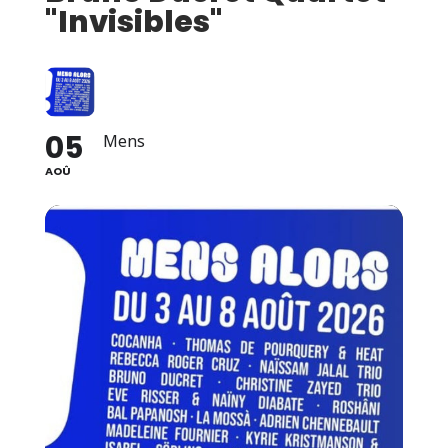
"Invisibles"
05
Mens
AOÛ