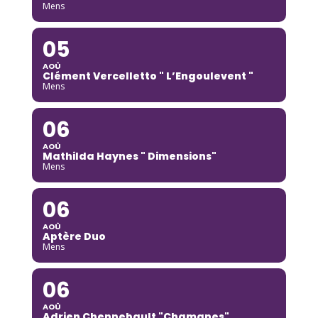
Mens
05
AOÛ
Clément Vercelletto " L’Engoulevent "
Mens
06
AOÛ
Mathilda Haynes " Dimensions"
Mens
06
AOÛ
Aptère Duo
Mens
06
AOÛ
Adrien Chennebault "Chamanes"