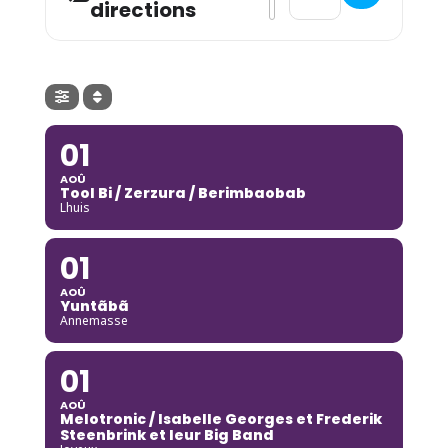
directions
01
AOÛ
Tool Bi / Zerzura / Berimbaobab
Lhuis
01
AOÛ
Yuntãbã
Annemasse
01
AOÛ
Melotronic / Isabelle Georges et Frederik
Steenbrink et leur Big Band