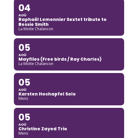
04
AOÛ
Raphaël Lemonnier Sextet tribute to
Bessie Smith
La Motte Chalancon
05
AOÛ
Mayflies (Free birds / Ray Charles)
La Motte Chalancon
05
AOÛ
Karsten Hochapfel Solo
Mens
05
AOÛ
Christine Zayed Trio
Mens