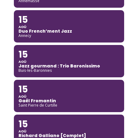
Annemasse
15
AOÛ
Duo French’ment Jazz
Annecy
15
AOÛ
Jazz gourmand : Trio Baronissimo
Buis-les-Baronnies
15
AOÛ
Gaël Fromantin
Saint Pierre de Curtille
15
AOÛ
Richard Galliano [Complet]