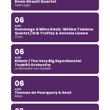
Denis Girault Quartet
Saint-Lager
06
AOÛ
Hommage à Miles Davis : Mélina Tobiana
Quintet / Erik Truffaz & Antonio Lizana
Crest
06
AOÛ
Elliavir / The Very Big Experimental
Toubifri Orchestra
Le Monastier-sur-Gazeille
06
AOÛ
Thomas de Pourquery & Heat
Mens