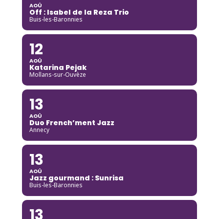
AOÛ
Off : Isabel de la Reza Trio
Buis-les-Baronnies
12
AOÛ
Katarina Pejak
Mollans-sur-Ouvèze
13
AOÛ
Duo French’ment Jazz
Annecy
13
AOÛ
Jazz gourmand : Sunrisa
Buis-les-Baronnies
13