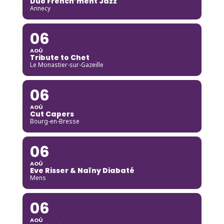
Duo French’ment Jazz
Annecy
06
AOÛ
Tribute to Chet
Le Monastier-sur-Gazeille
06
AOÛ
Cut Capers
Bourg-en-Bresse
06
AOÛ
Eve Risser & Naïny Diabaté
Mens
06
AOÛ