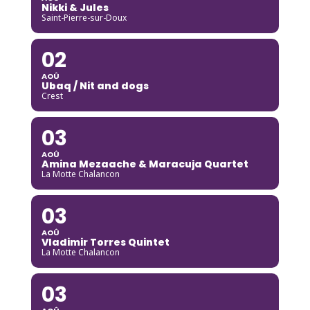
Nikki & Jules
Saint-Pierre-sur-Doux
02
AOÛ
Ubaq / Nit and dogs
Crest
03
AOÛ
Amina Mezaache & Maracuja Quartet
La Motte Chalancon
03
AOÛ
Vladimir Torres Quintet
La Motte Chalancon
03