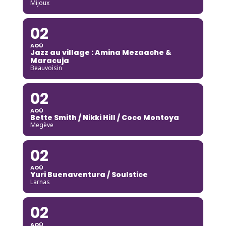
Mijoux
02
AOÛ
Jazz au village : Amina Mezaache &
Maracuja
Beauvoisin
02
AOÛ
Bette Smith / Nikki Hill / Coco Montoya
Megève
02
AOÛ
Yuri Buenaventura / Soulstice
Larnas
02
AOÛ