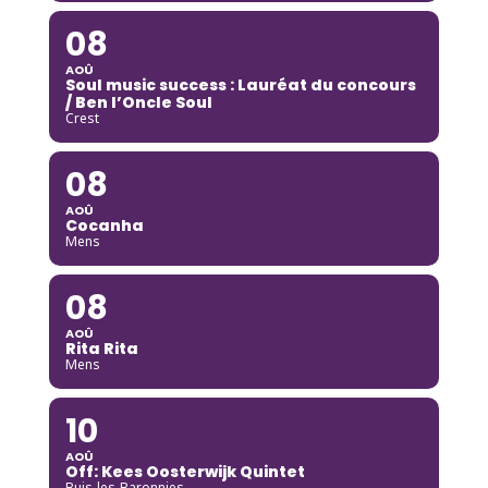
08
AOÛ
Soul music success : Lauréat du concours
/ Ben l’Oncle Soul
Crest
08
AOÛ
Cocanha
Mens
08
AOÛ
Rita Rita
Mens
10
AOÛ
Off: Kees Oosterwijk Quintet
Buis-les-Baronnies