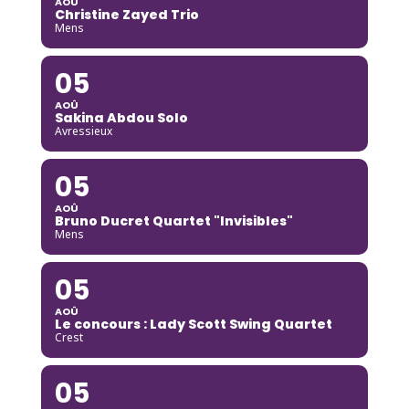
AOÛ
Christine Zayed Trio
Mens
05
AOÛ
Sakina Abdou Solo
Avressieux
05
AOÛ
Bruno Ducret Quartet "Invisibles"
Mens
05
AOÛ
Le concours : Lady Scott Swing Quartet
Crest
05