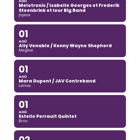
AOÛ
Melotronic / Isabelle Georges et Frederik
Steenbrink et leur Big Band
Joyeux
01
AOÛ
Ally Venable / Kenny Wayne Shepherd
Megève
01
AOÛ
Mara Dupont / JAV Contreband
Larnas
01
AOÛ
Estelle Perrault Quintet
Brou
02