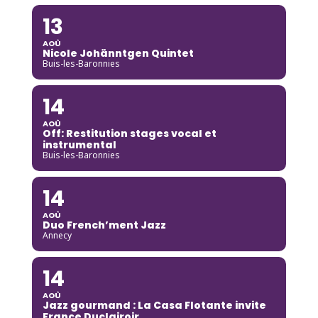
13
AOÛ
Nicole Johänntgen Quintet
Buis-les-Baronnies
14
AOÛ
Off: Restitution stages vocal et
instrumental
Buis-les-Baronnies
14
AOÛ
Duo French’ment Jazz
Annecy
14
AOÛ
Jazz gourmand : La Casa Flotante invite
France Duclairoir