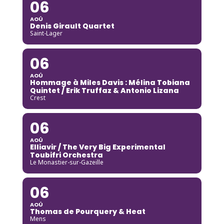
06
AOÛ
Denis Girault Quartet
Saint-Lager
06
AOÛ
Hommage à Miles Davis : Mélina Tobiana
Quintet / Erik Truffaz & Antonio Lizana
Crest
06
AOÛ
Elliavir / The Very Big Experimental
Toubifri Orchestra
Le Monastier-sur-Gazeille
06
AOÛ
Thomas de Pourquery & Heat
Mens