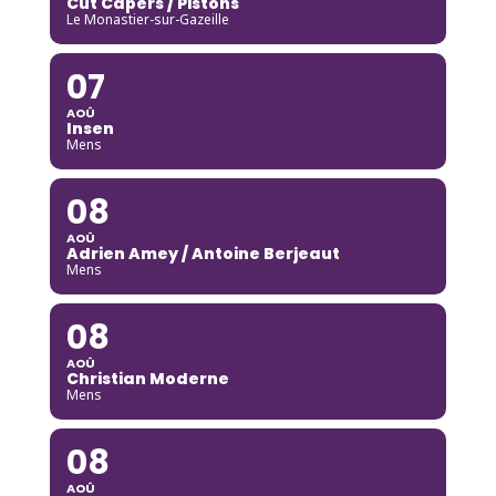
Cut Capers / Pistons
Le Monastier-sur-Gazeille
07
AOÛ
Insen
Mens
08
AOÛ
Adrien Amey / Antoine Berjeaut
Mens
08
AOÛ
Christian Moderne
Mens
08
AOÛ