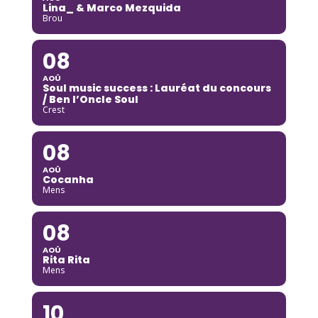
Lina_ & Marco Mezquida
Brou
08
AOÛ
Soul music success : Lauréat du concours
/ Ben l’Oncle Soul
Crest
08
AOÛ
Cocanha
Mens
08
AOÛ
Rita Rita
Mens
10