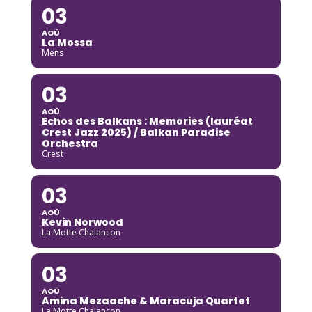
03
AOÛ
La Mossa
Mens
03
AOÛ
Echos des Balkans : Memories (lauréat
Crest Jazz 2025) / Balkan Paradise
Orchestra
Crest
03
AOÛ
Kevin Norwood
La Motte Chalancon
03
AOÛ
Amina Mezaache & Maracuja Quartet
La Motte Chalancon