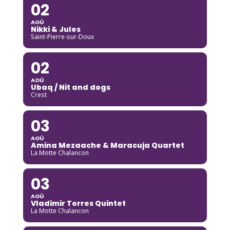
02
AOÛ
Nikki & Jules
Saint-Pierre-sur-Doux
02
AOÛ
Ubaq / Nit and dogs
Crest
03
AOÛ
Amina Mezaache & Maracuja Quartet
La Motte Chalancon
03
AOÛ
Vladimir Torres Quintet
La Motte Chalancon