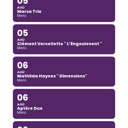
05
AOÛ
Marsa Trio
Mens
05
AOÛ
Clément Vercelletto " L’Engoulevent "
Mens
06
AOÛ
Mathilda Haynes " Dimensions"
Mens
06
AOÛ
Aptère Duo
Mens