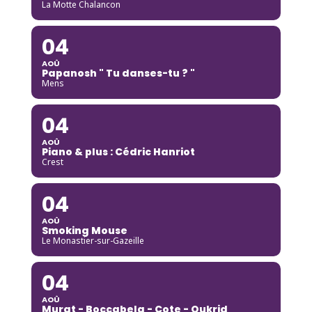
La Motte Chalancon
04
AOÛ
Papanosh " Tu danses-tu ? "
Mens
04
AOÛ
Piano & plus : Cédric Hanriot
Crest
04
AOÛ
Smoking Mouse
Le Monastier-sur-Gazeille
04
AOÛ
Murat - Boccabela - Cote - Oukrid