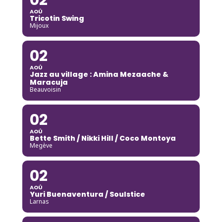
AOÛ
Tricotin Swing
Mijoux
02
AOÛ
Jazz au village : Amina Mezaache &
Maracuja
Beauvoisin
02
AOÛ
Bette Smith / Nikki Hill / Coco Montoya
Megève
02
AOÛ
Yuri Buenaventura / Soulstice
Larnas