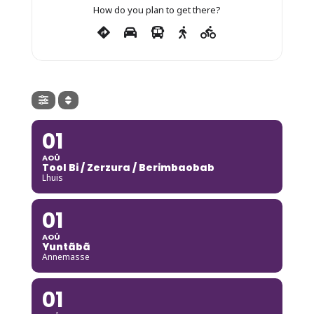
How do you plan to get there?
01
AOÛ
Tool Bi / Zerzura / Berimbaobab
Lhuis
01
AOÛ
Yuntãbã
Annemasse
01