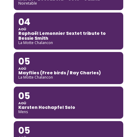
Noiretable
04
AOÛ
Raphaël Lemonnier Sextet tribute to
Bessie Smith
La Motte Chalancon
05
AOÛ
Mayflies (Free birds / Ray Charles)
La Motte Chalancon
05
AOÛ
Karsten Hochapfel Solo
Mens
05