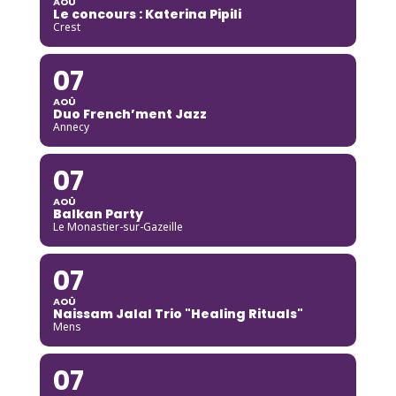
AOÛ
Le concours : Katerina Pipili
Crest
07
AOÛ
Duo French’ment Jazz
Annecy
07
AOÛ
Balkan Party
Le Monastier-sur-Gazeille
07
AOÛ
Naissam Jalal Trio "Healing Rituals"
Mens
07