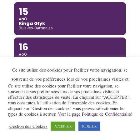
15
AOÛ
Kinga Glyk
Buis-les-Baronnies
16
AOÛ
Hot Club de Boukravie
Valence
Ce site utilise des cookies pour faciliter votre navigation, se
souvenir de vos préférences lors de vos prochaines visites et
16
Ce site utilise des cookies pour faciliter votre navigation, se
AOÛ
souvenir de vos préférences lors de vos prochaines visites et
The Franc Connection Quintet
effectuer des statistiques de visite. En cliquant sur "ACCEPTER",
Saint-Pierre-sur-Doux
vous consentez à l'utilisation de l'ensemble des cookies. En
cliquant sur "Gestion des cookies" vous pouvez sélectionner les
types de cookies à activer.
Voir la page Politique de Confidentialité
17
AOÛ
Gestion des Cookies
ACCEPTER
REJETER
Jazz au village : Lady Scott Quartet
Montségur-sur-Lauzon