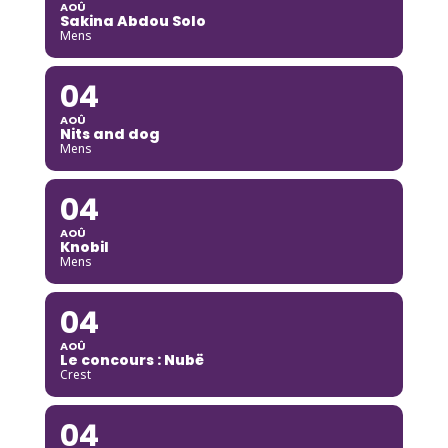
AOÛ
Sakina Abdou Solo
Mens
04
AOÛ
Nits and dog
Mens
04
AOÛ
Knobil
Mens
04
AOÛ
Le concours : Nubë
Crest
04