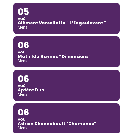
05
AOÛ
Clément Vercelletto " L’Engoulevent "
Mens
06
AOÛ
Mathilda Haynes " Dimensions"
Mens
06
AOÛ
Aptère Duo
Mens
06
AOÛ
Adrien Chennebault "Chamanes"
Mens