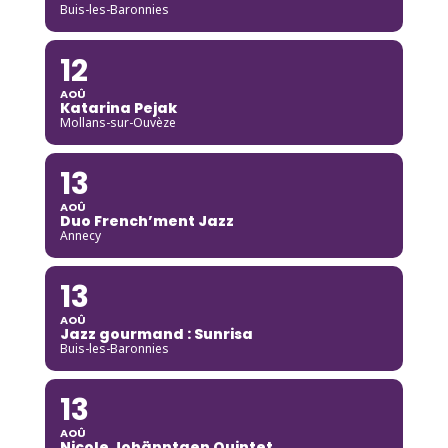
Buis-les-Baronnies
12
AOÛ
Katarina Pejak
Mollans-sur-Ouvèze
13
AOÛ
Duo French’ment Jazz
Annecy
13
AOÛ
Jazz gourmand : Sunrisa
Buis-les-Baronnies
13
AOÛ
Nicole Johänntgen Quintet