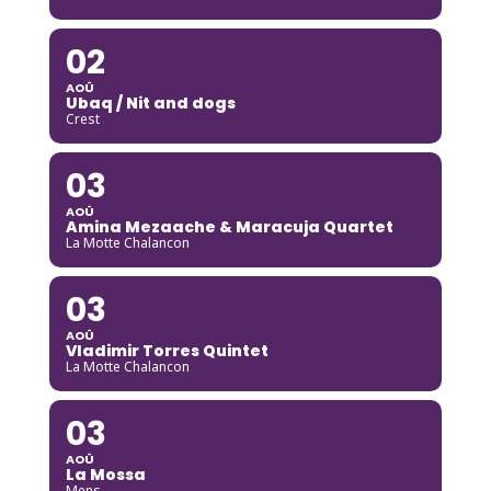
02
AOÛ
Ubaq / Nit and dogs
Crest
03
AOÛ
Amina Mezaache & Maracuja Quartet
La Motte Chalancon
03
AOÛ
Vladimir Torres Quintet
La Motte Chalancon
03
AOÛ
La Mossa
Mens