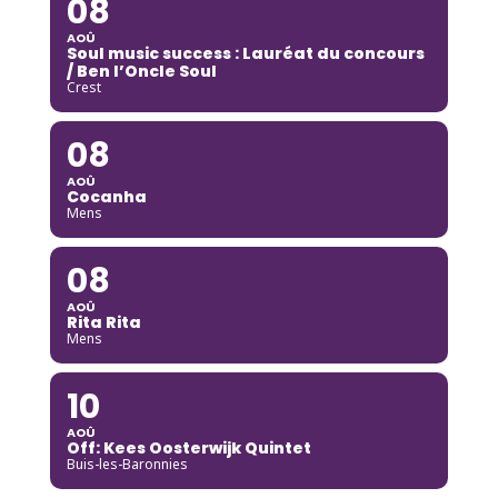
08
AOÛ
Soul music success : Lauréat du concours
/ Ben l’Oncle Soul
Crest
08
AOÛ
Cocanha
Mens
08
AOÛ
Rita Rita
Mens
10
AOÛ
Off: Kees Oosterwijk Quintet
Buis-les-Baronnies