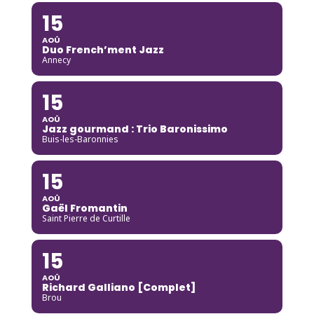
15
AOÛ
Duo French’ment Jazz
Annecy
15
AOÛ
Jazz gourmand : Trio Baronissimo
Buis-les-Baronnies
15
AOÛ
Gaël Fromantin
Saint Pierre de Curtille
15
AOÛ
Richard Galliano [Complet]
Brou