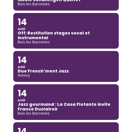
Buis-les-Baronnies
14
AOÛ
Off: Restitution stages vocal et
instrumental
Buis-les-Baronnies
14
AOÛ
Duo French’ment Jazz
Annecy
14
AOÛ
Jazz gourmand : La Casa Flotante invite
France Duclairoir
Buis-les-Baronnies
14