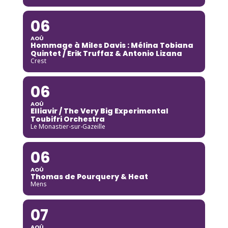
06
AOÛ
Hommage à Miles Davis : Mélina Tobiana
Quintet / Erik Truffaz & Antonio Lizana
Crest
06
AOÛ
Elliavir / The Very Big Experimental
Toubifri Orchestra
Le Monastier-sur-Gazeille
06
AOÛ
Thomas de Pourquery & Heat
Mens
07
AOÛ