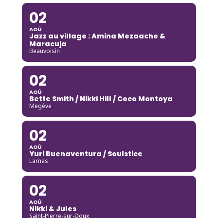
02
AOÛ
Jazz au village : Amina Mezaache &
Maracuja
Beauvoisin
02
AOÛ
Bette Smith / Nikki Hill / Coco Montoya
Megève
02
AOÛ
Yuri Buenaventura / Soulstice
Larnas
02
AOÛ
Nikki & Jules
Saint-Pierre-sur-Doux