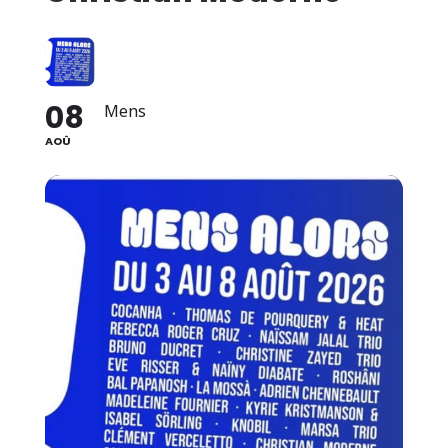
08
Mens
AOÛ