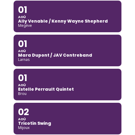
01
AOÛ
Ally Venable / Kenny Wayne Shepherd
Megève
01
AOÛ
Mara Dupont / JAV Contreband
Larnas
01
AOÛ
Estelle Perrault Quintet
Brou
02
AOÛ
Tricotin Swing
Mijoux