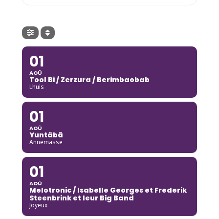
01
AOÛ
Tool Bi / Zerzura / Berimbaobab
Lhuis
01
AOÛ
Yuntãbã
Annemasse
01
AOÛ
Melotronic / Isabelle Georges et Frederik
Steenbrink et leur Big Band
Joyeux