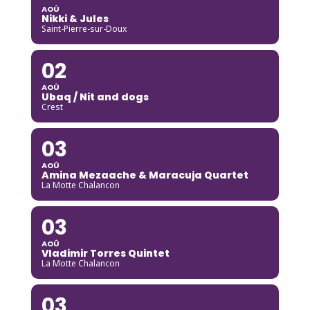
AOÛ
Nikki & Jules
Saint-Pierre-sur-Doux
02
AOÛ
Ubaq / Nit and dogs
Crest
03
AOÛ
Amina Mezaache & Maracuja Quartet
La Motte Chalancon
03
AOÛ
Vladimir Torres Quintet
La Motte Chalancon
03