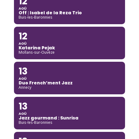
12
AOÛ
Off : Isabel de la Reza Trio
Buis-les-Baronnies
12
AOÛ
Katarina Pejak
Mollans-sur-Ouvèze
13
AOÛ
Duo French’ment Jazz
Annecy
13
AOÛ
Jazz gourmand : Sunrisa
Buis-les-Baronnies