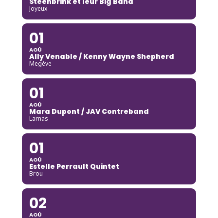
Steenbrink et leur Big Band
Joyeux
01
AOÛ
Ally Venable / Kenny Wayne Shepherd
Megève
01
AOÛ
Mara Dupont / JAV Contreband
Larnas
01
AOÛ
Estelle Perrault Quintet
Brou
02
AOÛ