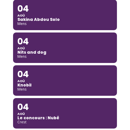
04
AOÛ
Sakina Abdou Solo
Mens
04
AOÛ
Nits and dog
Mens
04
AOÛ
Knobil
Mens
04
AOÛ
Le concours : Nubë
Crest