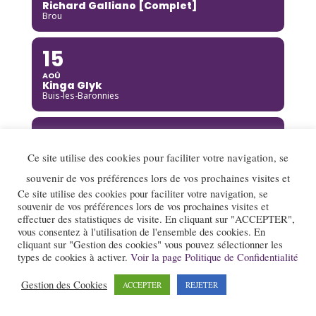
Richard Galliano [Complet]
Brou
15
AOÛ
Kinga Glyk
Buis-les-Baronnies
16
AOÛ
Ce site utilise des cookies pour faciliter votre navigation, se
Hot Club de Boukravie
Valence
souvenir de vos préférences lors de vos prochaines visites et
Ce site utilise des cookies pour faciliter votre navigation, se
souvenir de vos préférences lors de vos prochaines visites et
16
effectuer des statistiques de visite. En cliquant sur "ACCEPTER",
vous consentez à l'utilisation de l'ensemble des cookies. En
AOÛ
The Franc Connection Quintet
cliquant sur "Gestion des cookies" vous pouvez sélectionner les
Saint-Pierre-sur-Doux
types de cookies à activer.
Voir la page Politique de Confidentialité
Gestion des Cookies
ACCEPTER
REJETER
17
AOÛ