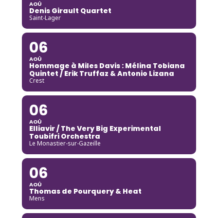
AOÛ
Denis Girault Quartet
Saint-Lager
06
AOÛ
Hommage à Miles Davis : Mélina Tobiana
Quintet / Erik Truffaz & Antonio Lizana
Crest
06
AOÛ
Elliavir / The Very Big Experimental
Toubifri Orchestra
Le Monastier-sur-Gazeille
06
AOÛ
Thomas de Pourquery & Heat
Mens