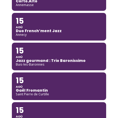
Corto.Alto
Annemasse
15
AOÛ
Duo French’ment Jazz
Annecy
15
AOÛ
Jazz gourmand : Trio Baronissimo
Buis-les-Baronnies
15
AOÛ
Gaël Fromantin
Saint Pierre de Curtille
15
AOÛ