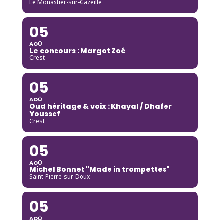
Le Monastier-sur-Gazeille
05
AOÛ
Le concours : Margot Zoé
Crest
05
AOÛ
Oud héritage & voix : Khayal / Dhafer
Youssef
Crest
05
AOÛ
Michel Bonnet "Made in trompettes"
Saint-Pierre-sur-Doux
05
AOÛ