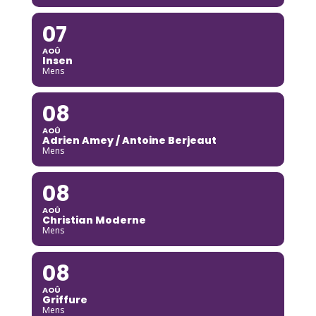
07
AOÛ
Insen
Mens
08
AOÛ
Adrien Amey / Antoine Berjeaut
Mens
08
AOÛ
Christian Moderne
Mens
08
AOÛ
Griffure
Mens