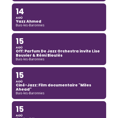
14
AOÛ
Yazz Ahmed
Buis-les-Baronnies
15
AOÛ
Off: Parfum De Jazz Orchestra invite Lise
Bouvier & Rémi Bioulès
Buis-les-Baronnies
15
AOÛ
Ciné-Jazz: Film documentaire "Miles
Ahead"
Buis-les-Baronnies
15
AOÛ