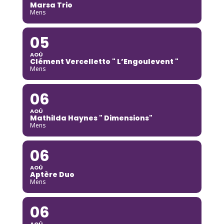
Marsa Trio
Mens
05
AOÛ
Clément Vercelletto " L’Engoulevent "
Mens
06
AOÛ
Mathilda Haynes " Dimensions"
Mens
06
AOÛ
Aptère Duo
Mens
06
AOÛ