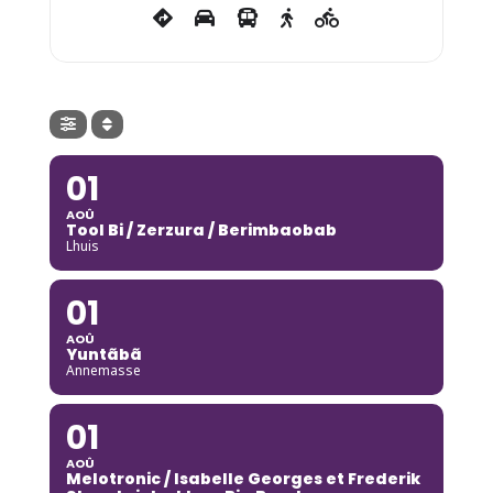
01
AOÛ
Tool Bi / Zerzura / Berimbaobab
Lhuis
01
AOÛ
Yuntãbã
Annemasse
01
AOÛ
Melotronic / Isabelle Georges et Frederik