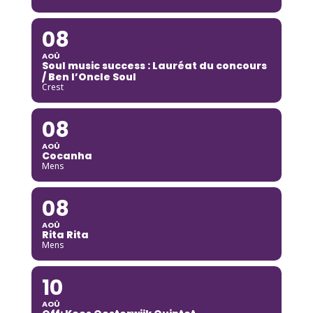
08
AOÛ
Soul music success : Lauréat du concours
/ Ben l’Oncle Soul
Crest
08
AOÛ
Cocanha
Mens
08
AOÛ
Rita Rita
Mens
10
AOÛ