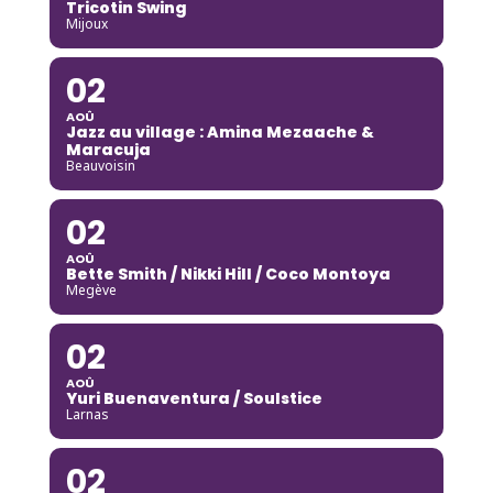
Tricotin Swing
Mijoux
02
AOÛ
Jazz au village : Amina Mezaache &
Maracuja
Beauvoisin
02
AOÛ
Bette Smith / Nikki Hill / Coco Montoya
Megève
02
AOÛ
Yuri Buenaventura / Soulstice
Larnas
02