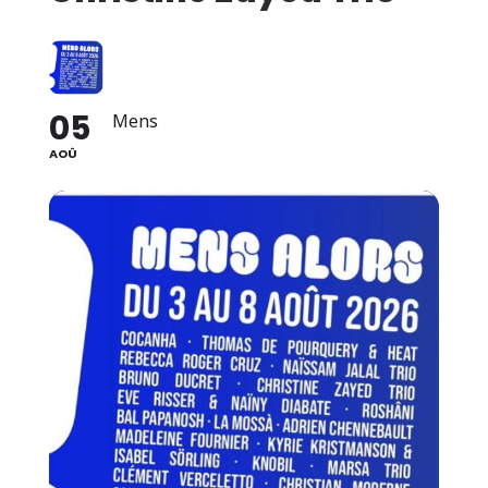
05
Mens
AOÛ