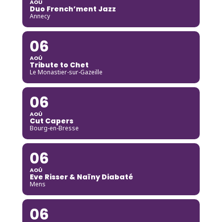
AOÛ
Duo French’ment Jazz
Annecy
06
AOÛ
Tribute to Chet
Le Monastier-sur-Gazeille
06
AOÛ
Cut Capers
Bourg-en-Bresse
06
AOÛ
Eve Risser & Naïny Diabaté
Mens
06