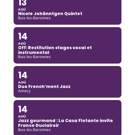
13
AOÛ
Nicole Johänntgen Quintet
Buis-les-Baronnies
14
AOÛ
Off: Restitution stages vocal et
instrumental
Buis-les-Baronnies
14
AOÛ
Duo French’ment Jazz
Annecy
14
AOÛ
Jazz gourmand : La Casa Flotante invite
France Duclairoir
Buis-les-Baronnies