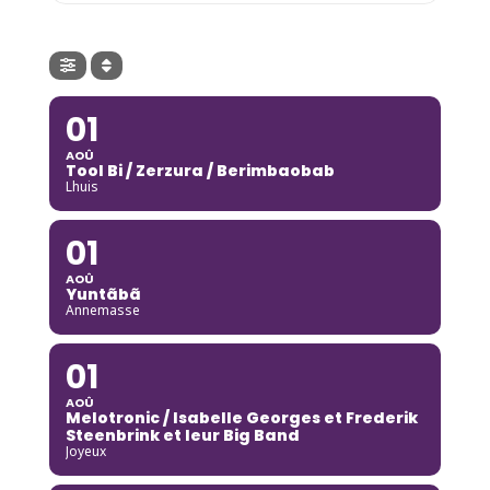
01
AOÛ
Tool Bi / Zerzura / Berimbaobab
Lhuis
01
AOÛ
Yuntãbã
Annemasse
01
AOÛ
Melotronic / Isabelle Georges et Frederik
Steenbrink et leur Big Band
Joyeux