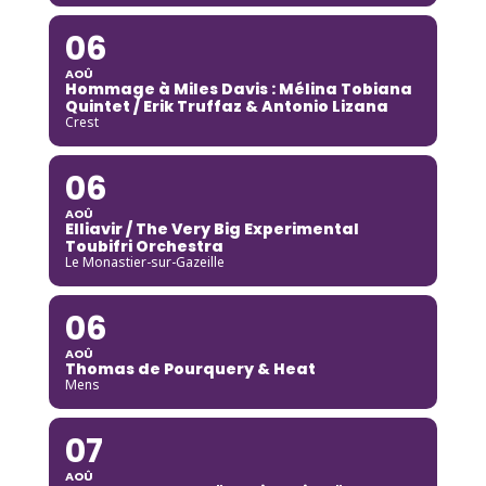
06
AOÛ
Hommage à Miles Davis : Mélina Tobiana
Quintet / Erik Truffaz & Antonio Lizana
Crest
06
AOÛ
Elliavir / The Very Big Experimental
Toubifri Orchestra
Le Monastier-sur-Gazeille
06
AOÛ
Thomas de Pourquery & Heat
Mens
07
AOÛ