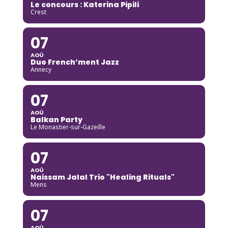
Le concours : Katerina Pipili
Crest
07
AOÛ
Duo French’ment Jazz
Annecy
07
AOÛ
Balkan Party
Le Monastier-sur-Gazeille
07
AOÛ
Naissam Jalal Trio "Healing Rituals"
Mens
07
AOÛ