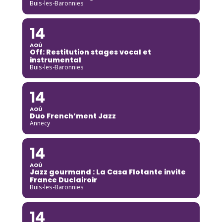
Buis-les-Baronnies
14
AOÛ
Off: Restitution stages vocal et
instrumental
Buis-les-Baronnies
14
AOÛ
Duo French’ment Jazz
Annecy
14
AOÛ
Jazz gourmand : La Casa Flotante invite
France Duclairoir
Buis-les-Baronnies
14