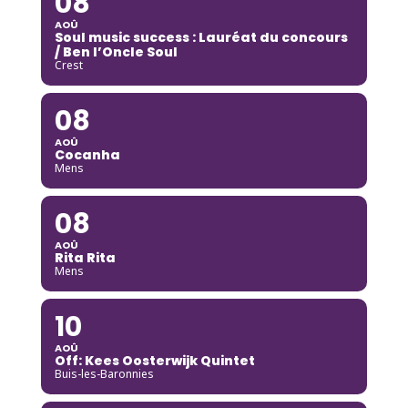
08
AOÛ
Soul music success : Lauréat du concours
/ Ben l’Oncle Soul
Crest
08
AOÛ
Cocanha
Mens
08
AOÛ
Rita Rita
Mens
10
AOÛ
Off: Kees Oosterwijk Quintet
Buis-les-Baronnies