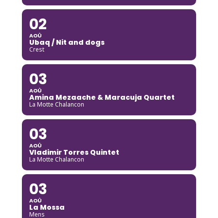
02
AOÛ
Ubaq / Nit and dogs
Crest
03
AOÛ
Amina Mezaache & Maracuja Quartet
La Motte Chalancon
03
AOÛ
Vladimir Torres Quintet
La Motte Chalancon
03
AOÛ
La Mossa
Mens