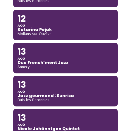
Buis-les-Baronnies
12
AOÛ
Katarina Pejak
Mollans-sur-Ouvèze
13
AOÛ
Duo French’ment Jazz
Annecy
13
AOÛ
Jazz gourmand : Sunrisa
Buis-les-Baronnies
13
AOÛ
Nicole Johänntgen Quintet