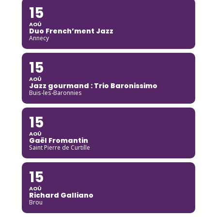
15
AOÛ
Duo French’ment Jazz
Annecy
15
AOÛ
Jazz gourmand : Trio Baronissimo
Buis-les-Baronnies
15
AOÛ
Gaël Fromantin
Saint Pierre de Curtille
15
AOÛ
Richard Galliano
Brou