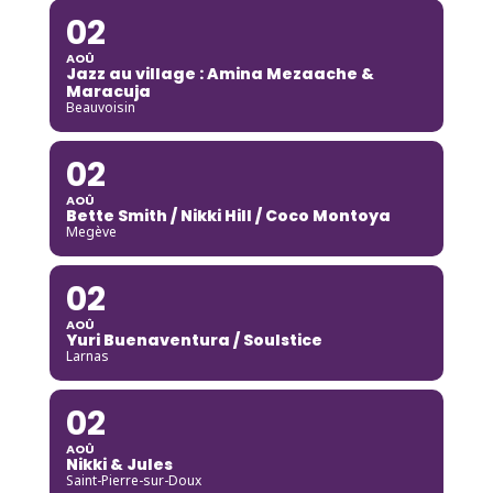
02
AOÛ
Jazz au village : Amina Mezaache &
Maracuja
Beauvoisin
02
AOÛ
Bette Smith / Nikki Hill / Coco Montoya
Megève
02
AOÛ
Yuri Buenaventura / Soulstice
Larnas
02
AOÛ
Nikki & Jules
Saint-Pierre-sur-Doux