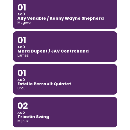
01
AOÛ
Ally Venable / Kenny Wayne Shepherd
Megève
01
AOÛ
Mara Dupont / JAV Contreband
Larnas
01
AOÛ
Estelle Perrault Quintet
Brou
02
AOÛ
Tricotin Swing
Mijoux