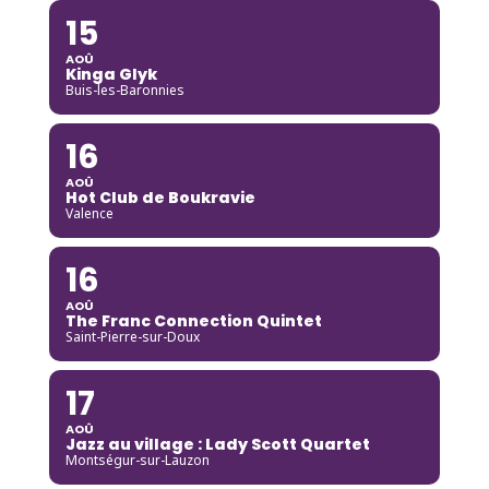
15
AOÛ
Kinga Glyk
Buis-les-Baronnies
16
AOÛ
Hot Club de Boukravie
Valence
16
AOÛ
The Franc Connection Quintet
Saint-Pierre-sur-Doux
17
AOÛ
Jazz au village : Lady Scott Quartet
Montségur-sur-Lauzon