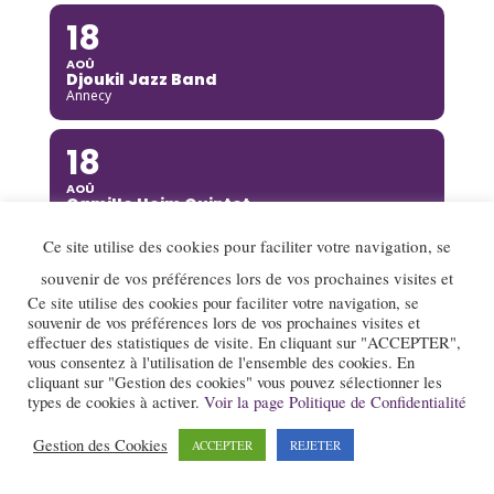
18
AOÛ
Djoukil Jazz Band
Annecy
18
AOÛ
Camille Heim Quintet
La Garde-Adhémar
Ce site utilise des cookies pour faciliter votre navigation, se
18
souvenir de vos préférences lors de vos prochaines visites et
Ce site utilise des cookies pour faciliter votre navigation, se
AOÛ
souvenir de vos préférences lors de vos prochaines visites et
Benny Green
effectuer des statistiques de visite. En cliquant sur "ACCEPTER",
Annecy
vous consentez à l'utilisation de l'ensemble des cookies. En
cliquant sur "Gestion des cookies" vous pouvez sélectionner les
19
types de cookies à activer.
Voir la page Politique de Confidentialité
AOÛ
Gestion des Cookies
ACCEPTER
REJETER
Rusan Filiztek
Annecy