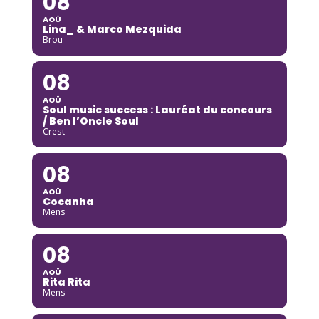
08
AOÛ
Lina_ & Marco Mezquida
Brou
08
AOÛ
Soul music success : Lauréat du concours
/ Ben l’Oncle Soul
Crest
08
AOÛ
Cocanha
Mens
08
AOÛ
Rita Rita
Mens