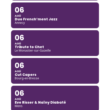
06
AOÛ
Duo French’ment Jazz
Annecy
06
AOÛ
Tribute to Chet
Le Monastier-sur-Gazeille
06
AOÛ
Cut Capers
Bourg-en-Bresse
06
AOÛ
Eve Risser & Naïny Diabaté
Mens