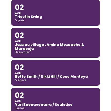
02
AOÛ
Tricotin Swing
Mijoux
02
AOÛ
Jazz au village : Amina Mezaache &
Maracuja
Beauvoisin
02
AOÛ
Bette Smith / Nikki Hill / Coco Montoya
Megève
02
AOÛ
Yuri Buenaventura / Soulstice
Larnas