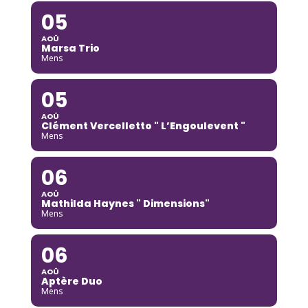
05
AOÛ
Marsa Trio
Mens
05
AOÛ
Clément Vercelletto " L’Engoulevent "
Mens
06
AOÛ
Mathilda Haynes " Dimensions"
Mens
06
AOÛ
Aptère Duo
Mens