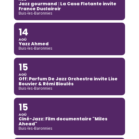
Jazz gourmand : La Casa Flotante invite
France Duclairoir
Buis-les-Baronnies
14
AOÛ
Yazz Ahmed
Buis-les-Baronnies
15
AOÛ
Off: Parfum De Jazz Orchestra invite Lise
Bouvier & Rémi Bioulès
Buis-les-Baronnies
15
AOÛ
Ciné-Jazz: Film documentaire "Miles
Ahead"
Buis-les-Baronnies