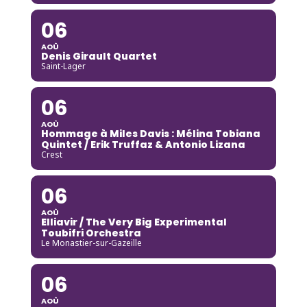
06
AOÛ
Denis Girault Quartet
Saint-Lager
06
AOÛ
Hommage à Miles Davis : Mélina Tobiana
Quintet / Erik Truffaz & Antonio Lizana
Crest
06
AOÛ
Elliavir / The Very Big Experimental
Toubifri Orchestra
Le Monastier-sur-Gazeille
06
AOÛ