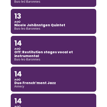
Buis-les-Baronnies
13
AOÛ
Nicole Johänntgen Quintet
Buis-les-Baronnies
14
AOÛ
Off: Restitution stages vocal et
instrumental
Buis-les-Baronnies
14
AOÛ
Duo French’ment Jazz
Annecy
14
AOÛ