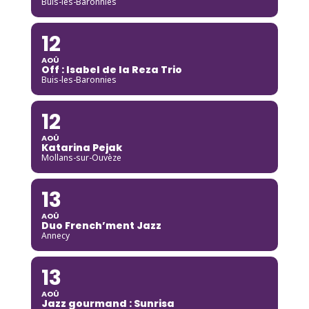
Buis-les-Baronnies
12
AOÛ
Off : Isabel de la Reza Trio
Buis-les-Baronnies
12
AOÛ
Katarina Pejak
Mollans-sur-Ouvèze
13
AOÛ
Duo French’ment Jazz
Annecy
13
AOÛ
Jazz gourmand : Sunrisa