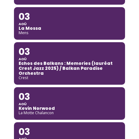
03
AOÛ
La Mossa
Mens
03
AOÛ
Echos des Balkans : Memories (lauréat
Crest Jazz 2025) / Balkan Paradise
Orchestra
Crest
03
AOÛ
Kevin Norwood
La Motte Chalancon
03
AOÛ