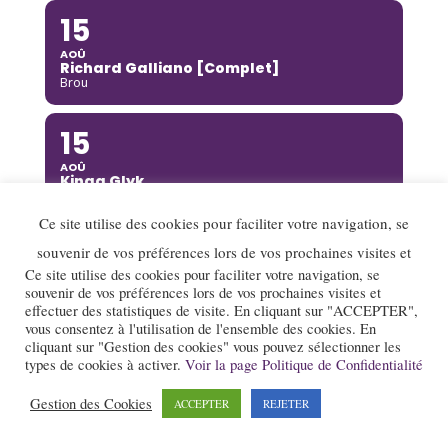
15
AOÛ
Richard Galliano [Complet]
Brou
15
AOÛ
Kinga Glyk
Buis-les-Baronnies
Ce site utilise des cookies pour faciliter votre navigation, se
16
souvenir de vos préférences lors de vos prochaines visites et
Ce site utilise des cookies pour faciliter votre navigation, se
AOÛ
souvenir de vos préférences lors de vos prochaines visites et
Hot Club de Boukravie
Valence
effectuer des statistiques de visite. En cliquant sur "ACCEPTER",
vous consentez à l'utilisation de l'ensemble des cookies. En
cliquant sur "Gestion des cookies" vous pouvez sélectionner les
16
types de cookies à activer.
Voir la page Politique de Confidentialité
AOÛ
Gestion des Cookies
ACCEPTER
REJETER
The Franc Connection Quintet
Saint-Pierre-sur-Doux