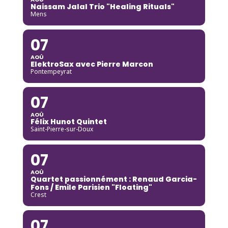
Naissam Jalal Trio "Healing Rituals"
Mens
07
AOÛ
ElektroSax avec Pierre Marcon
Pontempeyrat
07
AOÛ
Félix Hunot Quintet
Saint-Pierre-sur-Doux
07
AOÛ
Quartet passionnément : Renaud Garcia-
Fons / Emile Parisien "Floating"
Crest
07