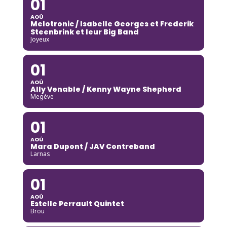
01
AOÛ
Melotronic / Isabelle Georges et Frederik
Steenbrink et leur Big Band
Joyeux
01
AOÛ
Ally Venable / Kenny Wayne Shepherd
Megève
01
AOÛ
Mara Dupont / JAV Contreband
Larnas
01
AOÛ
Estelle Perrault Quintet
Brou