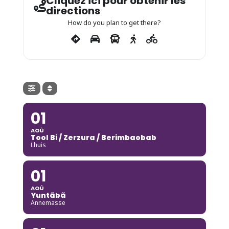
Cliquez ici pour obtenir les
directions
How do you plan to get there?
01
AOÛ
Tool Bi / Zerzura / Berimbaobab
Lhuis
01
AOÛ
Yuntãbã
Annemasse