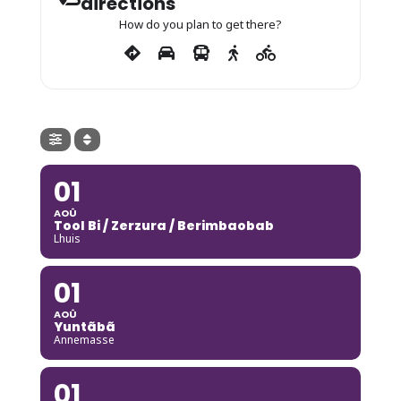
directions
How do you plan to get there?
01
AOÛ
Tool Bi / Zerzura / Berimbaobab
Lhuis
01
AOÛ
Yuntãbã
Annemasse
01