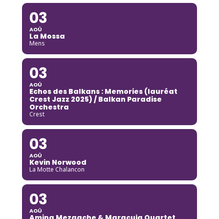
03
AOÛ
La Mossa
Mens
03
AOÛ
Echos des Balkans : Memories (lauréat
Crest Jazz 2025) / Balkan Paradise
Orchestra
Crest
03
AOÛ
Kevin Norwood
La Motte Chalancon
03
AOÛ
Amina Mezaache & Maracuja Quartet