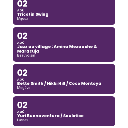
02
AOÛ
Tricotin Swing
Mijoux
02
AOÛ
Jazz au village : Amina Mezaache &
Maracuja
Beauvoisin
02
AOÛ
Bette Smith / Nikki Hill / Coco Montoya
Megève
02
AOÛ
Yuri Buenaventura / Soulstice
Larnas