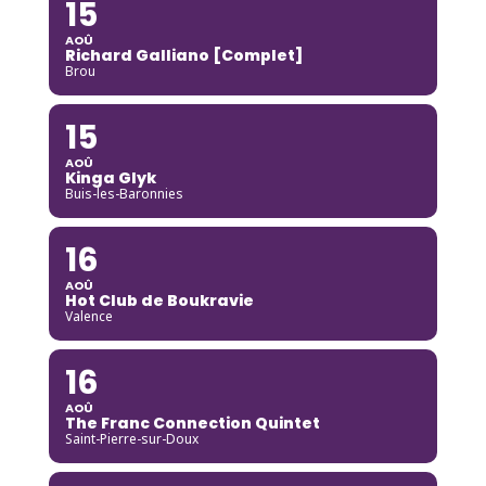
15
AOÛ
Richard Galliano [Complet]
Brou
15
AOÛ
Kinga Glyk
Buis-les-Baronnies
16
AOÛ
Hot Club de Boukravie
Valence
16
AOÛ
The Franc Connection Quintet
Saint-Pierre-sur-Doux