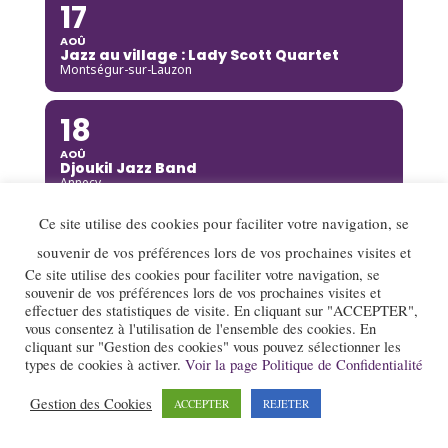
17
AOÛ
Jazz au village : Lady Scott Quartet
Montségur-sur-Lauzon
18
AOÛ
Djoukil Jazz Band
Annecy
Ce site utilise des cookies pour faciliter votre navigation, se
18
souvenir de vos préférences lors de vos prochaines visites et
AOÛ
Ce site utilise des cookies pour faciliter votre navigation, se
Camille Heim Quintet
souvenir de vos préférences lors de vos prochaines visites et
La Garde-Adhémar
effectuer des statistiques de visite. En cliquant sur "ACCEPTER",
vous consentez à l'utilisation de l'ensemble des cookies. En
18
cliquant sur "Gestion des cookies" vous pouvez sélectionner les
types de cookies à activer.
Voir la page Politique de Confidentialité
AOÛ
Benny Green
Gestion des Cookies
ACCEPTER
REJETER
Annecy