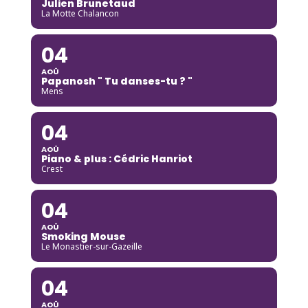
Julien Brunetaud
La Motte Chalancon
04
AOÛ
Papanosh " Tu danses-tu ? "
Mens
04
AOÛ
Piano & plus : Cédric Hanriot
Crest
04
AOÛ
Smoking Mouse
Le Monastier-sur-Gazeille
04
AOÛ