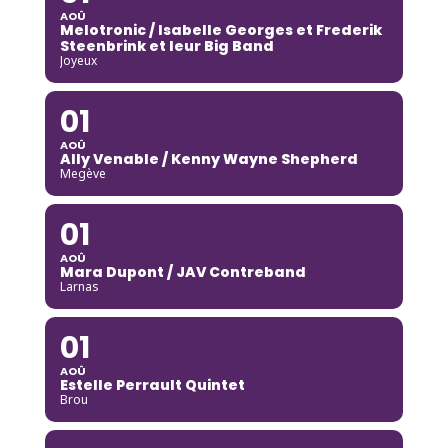
AOÛ
Melotronic / Isabelle Georges et Frederik
Steenbrink et leur Big Band
Joyeux
01
AOÛ
Ally Venable / Kenny Wayne Shepherd
Megève
01
AOÛ
Mara Dupont / JAV Contreband
Larnas
01
AOÛ
Estelle Perrault Quintet
Brou