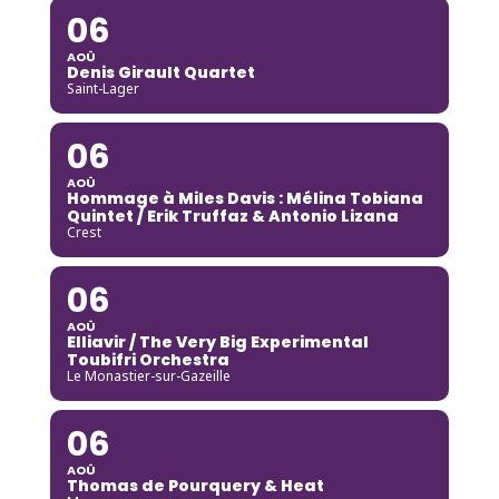
06
AOÛ
Denis Girault Quartet
Saint-Lager
06
AOÛ
Hommage à Miles Davis : Mélina Tobiana
Quintet / Erik Truffaz & Antonio Lizana
Crest
06
AOÛ
Elliavir / The Very Big Experimental
Toubifri Orchestra
Le Monastier-sur-Gazeille
06
AOÛ
Thomas de Pourquery & Heat