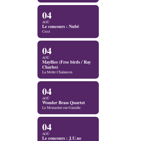
04
AOÛ
Le concours : Nubë
Crest
04
AOÛ
Mayflies (Free birds / Ray
Charles)
La Motte Chalancon
04
AOÛ
Wonder Brass Quartet
Le Monastier-sur-Gazeille
04
AOÛ
Le concours : J.U.ne