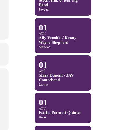
Steenbrink et leur Big
Band
Joyeux
01
AOÛ
Ally Venable / Kenny
Wayne Shepherd
Megève
01
AOÛ
Mara Dupont / JAV
Contreband
Larnas
01
AOÛ
Estelle Perrault Quintet
Brou