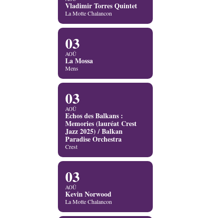
Vladimir Torres Quintet
La Motte Chalancon
03
AOÛ
La Mossa
Mens
03
AOÛ
Echos des Balkans :
Memories (lauréat Crest
Jazz 2025) / Balkan
Paradise Orchestra
Crest
03
AOÛ
Kevin Norwood
La Motte Chalancon