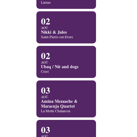
Larnas
02
AOÛ
Nikki & Jules
Saint-Pierre-sur-Doux
02
AOÛ
Ubaq / Nit and dogs
Crest
03
AOÛ
Amina Mezaache &
Maracuja Quartet
La Motte Chalancon
03
AOÛ