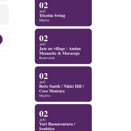
02
AOÛ
Tricotin Swing
Mijoux
02
h’ment Jazz [4Ci4Yv0IO]
AOÛ
Jazz au village : Amina
Mezaache & Maracuja
Beauvoisin
02
AOÛ
Bette Smith / Nikki Hill /
Coco Montoya
Megève
02
AOÛ
Yuri Buenaventura /
Soulstice