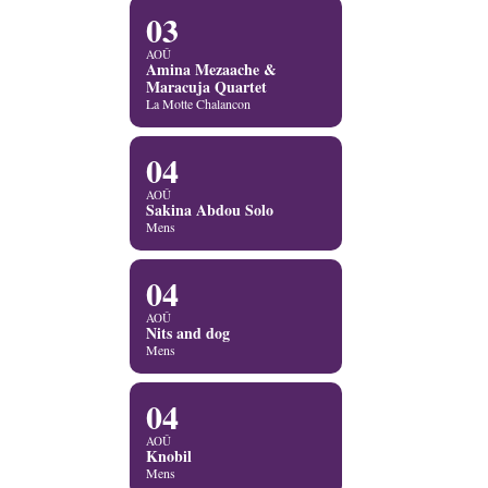
03
AOÛ
Amina Mezaache &
Maracuja Quartet
La Motte Chalancon
04
AOÛ
Sakina Abdou Solo
Mens
04
AOÛ
Nits and dog
Mens
04
AOÛ
Knobil
Mens