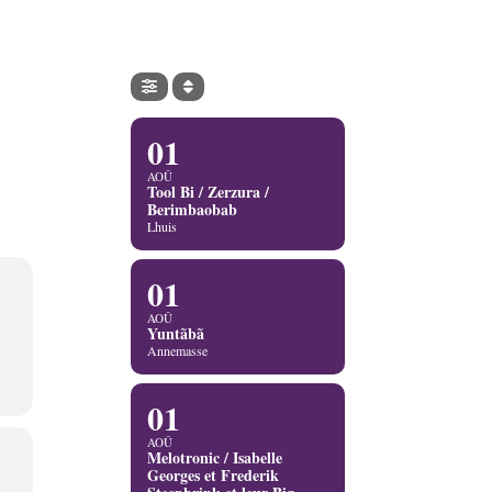
01
AOÛ
Tool Bi / Zerzura /
Berimbaobab
Lhuis
01
AOÛ
Yuntãbã
Annemasse
01
AOÛ
Melotronic / Isabelle
Georges et Frederik