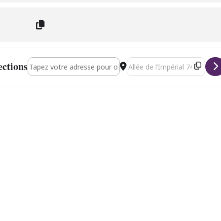
Address - Duo French’ment Jazz [cC8LPY1PX]
Destination Address - Duo Frenc
ections