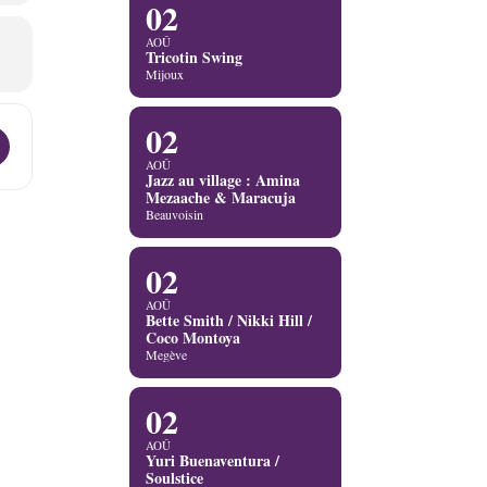
02
AOÛ
Tricotin Swing
Mijoux
02
ch’ment Jazz [TGrEQo2zC]
AOÛ
Jazz au village : Amina
Mezaache & Maracuja
Beauvoisin
02
AOÛ
Bette Smith / Nikki Hill /
Coco Montoya
Megève
02
AOÛ
Yuri Buenaventura /
Soulstice