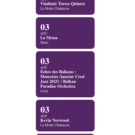
Vladimir Torres Quintet
La Motte Chalancon
03
AOÛ
La Mossa
Mens
03
AOÛ
Echos des Balkans :
Memories (lauréat Crest
Jazz 2025) / Balkan
Paradise Orchestra
Crest
03
AOÛ
Kevin Norwood
La Motte Chalancon