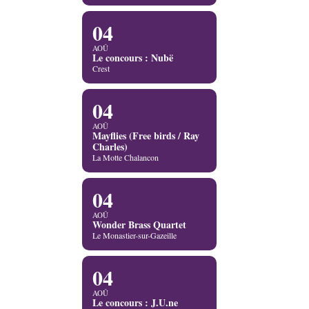
04
AOÛ
Le concours : Nubë
Crest
04
AOÛ
Mayflies (Free birds / Ray
Charles)
La Motte Chalancon
04
AOÛ
Wonder Brass Quartet
Le Monastier-sur-Gazeille
04
AOÛ
Le concours : J.U.ne