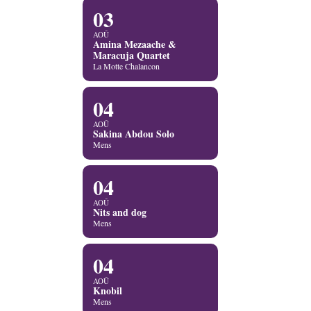
03
AOÛ
Amina Mezaache &
Maracuja Quartet
La Motte Chalancon
04
AOÛ
Sakina Abdou Solo
Mens
04
AOÛ
Nits and dog
Mens
04
AOÛ
Knobil
Mens