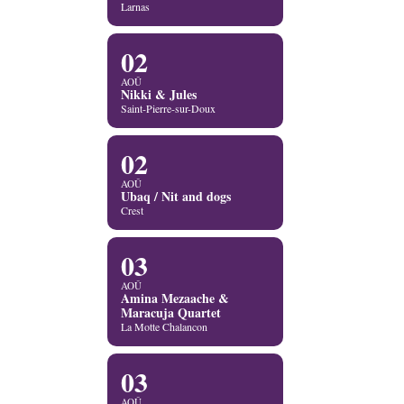
Larnas
02
AOÛ
Nikki & Jules
Saint-Pierre-sur-Doux
02
AOÛ
Ubaq / Nit and dogs
Crest
03
AOÛ
Amina Mezaache &
Maracuja Quartet
La Motte Chalancon
03
AOÛ