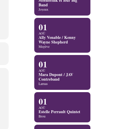
Steenbrink et leur Big
Band
Joyeux
01
AOÛ
Ally Venable / Kenny
Wayne Shepherd
Megève
01
AOÛ
Mara Dupont / JAV
Contreband
Larnas
01
AOÛ
Estelle Perrault Quintet
Brou