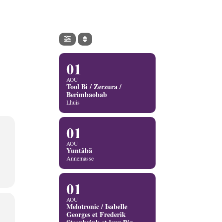
01
AOÛ
Tool Bi / Zerzura /
Berimbaobab
Lhuis
01
AOÛ
Yuntãbã
Annemasse
01
AOÛ
Melotronic / Isabelle
Georges et Frederik