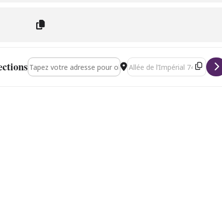
Address - Duo French’ment Jazz [uhsetJzAu]
Destination Address - Duo Fren
ections