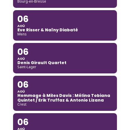
Bourg-en-Bresse
06
AOÛ
Eve Risser & Naïny Diabaté
Mens
06
AOÛ
Denis Girault Quartet
Saint-Lager
06
AOÛ
Hommage à Miles Davis : Mélina Tobiana
Quintet / Erik Truffaz & Antonio Lizana
Crest
06
AOÛ