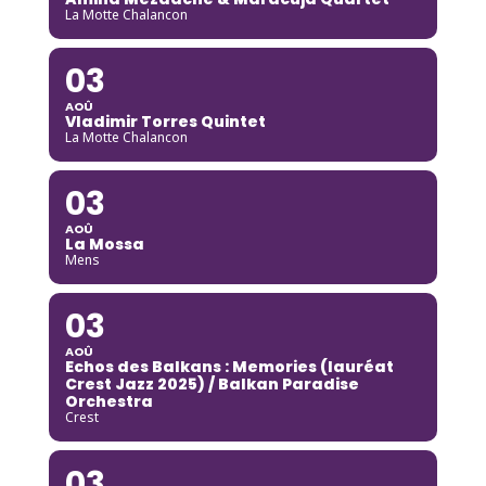
La Motte Chalancon
03
AOÛ
Vladimir Torres Quintet
La Motte Chalancon
03
AOÛ
La Mossa
Mens
03
AOÛ
Echos des Balkans : Memories (lauréat
Crest Jazz 2025) / Balkan Paradise
Orchestra
Crest
03