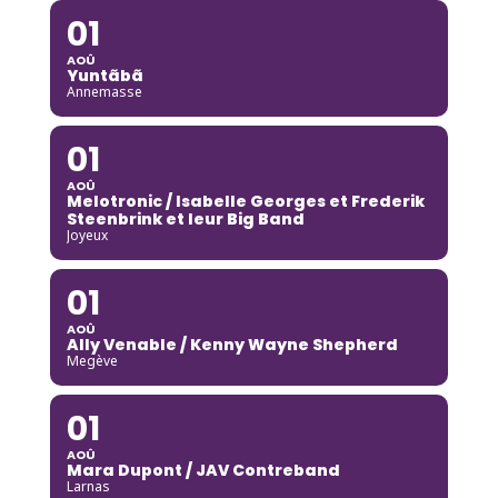
01
AOÛ
Yuntãbã
Annemasse
01
AOÛ
Melotronic / Isabelle Georges et Frederik
Steenbrink et leur Big Band
Joyeux
01
AOÛ
Ally Venable / Kenny Wayne Shepherd
Megève
01
AOÛ
Mara Dupont / JAV Contreband
Larnas