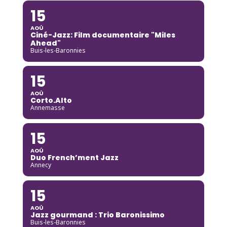
15
AOÛ
Ciné-Jazz: Film documentaire "Miles
Ahead"
Buis-les-Baronnies
15
AOÛ
Corto.Alto
Annemasse
15
AOÛ
Duo French’ment Jazz
Annecy
15
AOÛ
Jazz gourmand : Trio Baronissimo
Buis-les-Baronnies