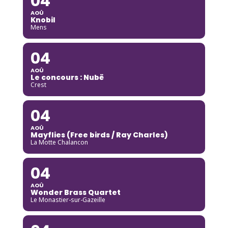
04
AOÛ
Knobil
Mens
04
AOÛ
Le concours : Nubë
Crest
04
AOÛ
Mayflies (Free birds / Ray Charles)
La Motte Chalancon
04
AOÛ
Wonder Brass Quartet
Le Monastier-sur-Gazeille