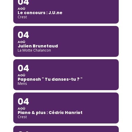
04
AOÛ
Le concours : J.U.ne
Crest
04
AOÛ
Julien Brunetaud
La Motte Chalancon
04
AOÛ
Papanosh " Tu danses-tu ? "
Mens
04
AOÛ
Piano & plus : Cédric Hanriot
Crest