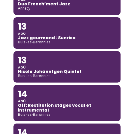
Duo French’ment Jazz
Annecy
13
AOÛ
Jazz gourmand : Sunrisa
Buis-les-Baronnies
13
AOÛ
Nicole Johänntgen Quintet
Buis-les-Baronnies
14
AOÛ
Off: Restitution stages vocal et
instrumental
Buis-les-Baronnies
14