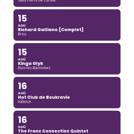
Saint Pierre de Curtille
15
AOÛ
Richard Galliano [Complet]
Brou
15
AOÛ
Kinga Glyk
Buis-les-Baronnies
16
AOÛ
Hot Club de Boukravie
Valence
16
AOÛ
The Franc Connection Quintet