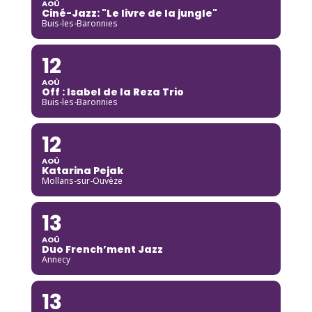
AOÛ
Ciné-Jazz: "Le livre de la jungle"
Buis-les-Baronnies
12
AOÛ
Off : Isabel de la Reza Trio
Buis-les-Baronnies
12
AOÛ
Katarina Pejak
Mollans-sur-Ouvèze
13
AOÛ
Duo French’ment Jazz
Annecy
13