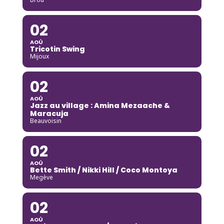
02
AOÛ
Tricotin Swing
Mijoux
02
AOÛ
Jazz au village : Amina Mezaache &
Maracuja
Beauvoisin
02
AOÛ
Bette Smith / Nikki Hill / Coco Montoya
Megève
02
AOÛ