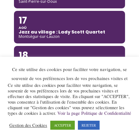
Saint-Pierre-sur-Doux
17
AOÛ
Jazz au village : Lady Scott Quartet
Montségur-sur-Lauzon
18
AOÛ
Djoukil Jazz Band
Ce site utilise des cookies pour faciliter votre navigation, se
Annecy
souvenir de vos préférences lors de vos prochaines visites et
Ce site utilise des cookies pour faciliter votre navigation, se
18
souvenir de vos préférences lors de vos prochaines visites et
effectuer des statistiques de visite. En cliquant sur "ACCEPTER",
AOÛ
Camille Heim Quintet
vous consentez à l'utilisation de l'ensemble des cookies. En
La Garde-Adhémar
cliquant sur "Gestion des cookies" vous pouvez sélectionner les
types de cookies à activer.
Voir la page Politique de Confidentialité
18
Gestion des Cookies
ACCEPTER
REJETER
AOÛ
Benny Green