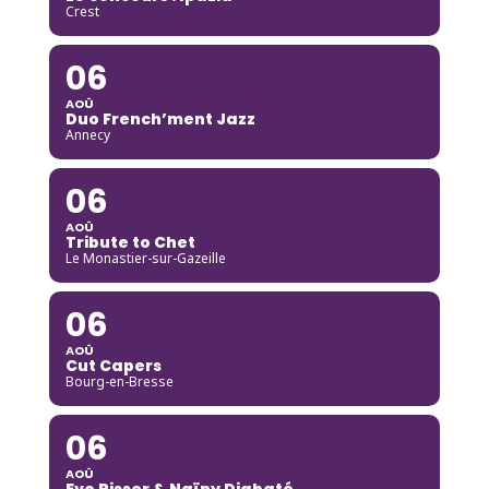
Crest
06
AOÛ
Duo French’ment Jazz
Annecy
06
AOÛ
Tribute to Chet
Le Monastier-sur-Gazeille
06
AOÛ
Cut Capers
Bourg-en-Bresse
06
AOÛ
Eve Risser & Naïny Diabaté