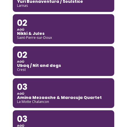
Yuri Buenaventura / Soulstice
Larnas
02
AOÛ
Nikki & Jules
Saint-Pierre-sur-Doux
02
AOÛ
Ubaq / Nit and dogs
Crest
03
AOÛ
Amina Mezaache & Maracuja Quartet
La Motte Chalancon
03
AOÛ