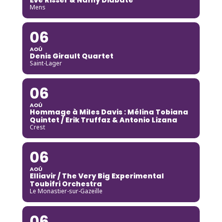
Mens
06
AOÛ
Denis Girault Quartet
Saint-Lager
06
AOÛ
Hommage à Miles Davis : Mélina Tobiana
Quintet / Erik Truffaz & Antonio Lizana
Crest
06
AOÛ
Elliavir / The Very Big Experimental
Toubifri Orchestra
Le Monastier-sur-Gazeille
06