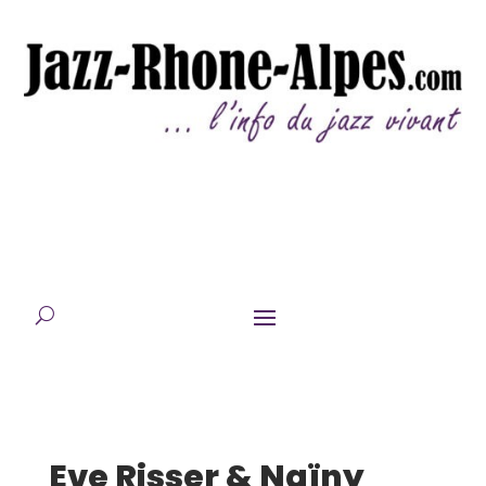
Eve Risser & Naïny