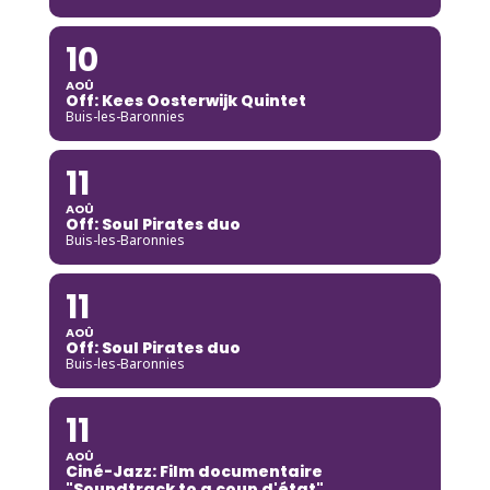
10
AOÛ
Off: Kees Oosterwijk Quintet
Buis-les-Baronnies
11
AOÛ
Off: Soul Pirates duo
Buis-les-Baronnies
11
AOÛ
Off: Soul Pirates duo
Buis-les-Baronnies
11
AOÛ
Ciné-Jazz: Film documentaire
"Soundtrack to a coup d'état"