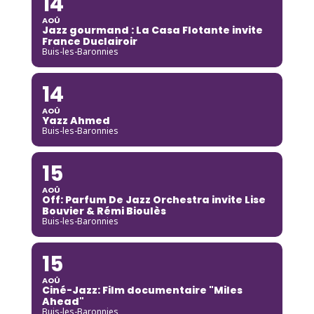
14
AOÛ
Jazz gourmand : La Casa Flotante invite
France Duclairoir
Buis-les-Baronnies
14
AOÛ
Yazz Ahmed
Buis-les-Baronnies
15
AOÛ
Off: Parfum De Jazz Orchestra invite Lise
Bouvier & Rémi Bioulès
Buis-les-Baronnies
15
AOÛ
Ciné-Jazz: Film documentaire "Miles
Ahead"
Buis-les-Baronnies