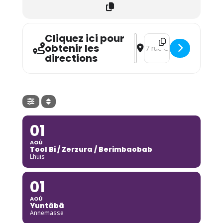
Cliquez ici pour
Address - Eve Risser & Na
Destination Address - E
obtenir les
directions
01
AOÛ
Tool Bi / Zerzura / Berimbaobab
Lhuis
01
AOÛ
Yuntãbã
Annemasse