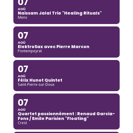
07
AOÛ
Naissam Jalal Trio "Healing Rituals"
Mens
07
AOÛ
ElektroSax avec Pierre Marcon
Pontempeyrat
07
AOÛ
Félix Hunot Quintet
Saint-Pierre-sur-Doux
07
AOÛ
Quartet passionnément : Renaud Garcia-
Fons / Emile Parisien "Floating"
Crest