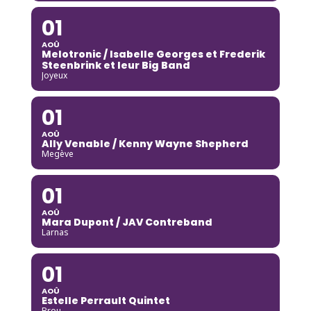
01
AOÛ
Melotronic / Isabelle Georges et Frederik
Steenbrink et leur Big Band
Joyeux
01
AOÛ
Ally Venable / Kenny Wayne Shepherd
Megève
01
AOÛ
Mara Dupont / JAV Contreband
Larnas
01
AOÛ
Estelle Perrault Quintet
Brou