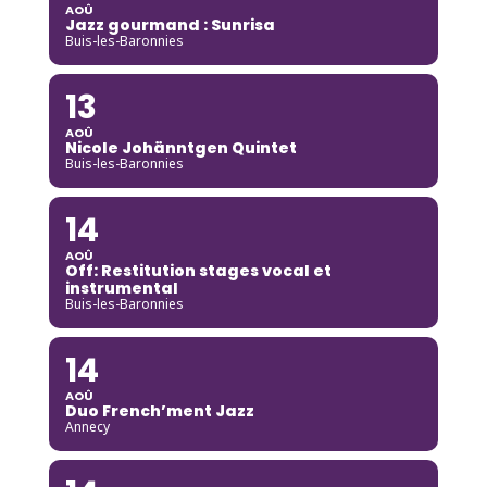
AOÛ
Jazz gourmand : Sunrisa
Buis-les-Baronnies
13
AOÛ
Nicole Johänntgen Quintet
Buis-les-Baronnies
14
AOÛ
Off: Restitution stages vocal et
instrumental
Buis-les-Baronnies
14
AOÛ
Duo French’ment Jazz
Annecy