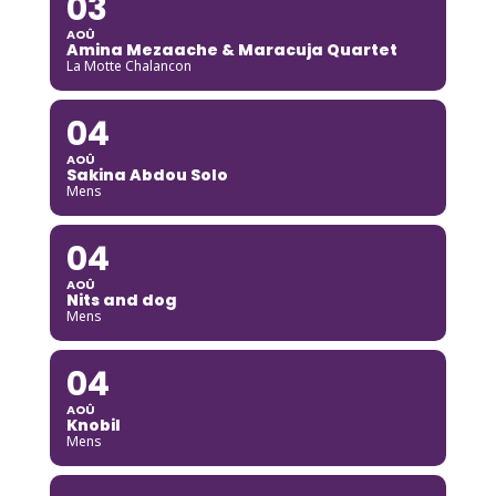
03
AOÛ
Amina Mezaache & Maracuja Quartet
La Motte Chalancon
04
AOÛ
Sakina Abdou Solo
Mens
04
AOÛ
Nits and dog
Mens
04
AOÛ
Knobil
Mens