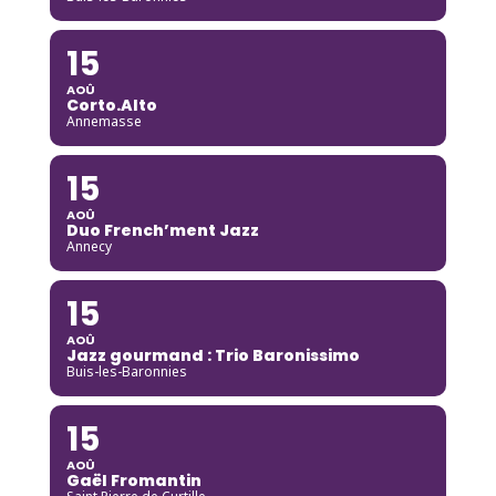
15
AOÛ
Corto.Alto
Annemasse
15
AOÛ
Duo French’ment Jazz
Annecy
15
AOÛ
Jazz gourmand : Trio Baronissimo
Buis-les-Baronnies
15
AOÛ
Gaël Fromantin