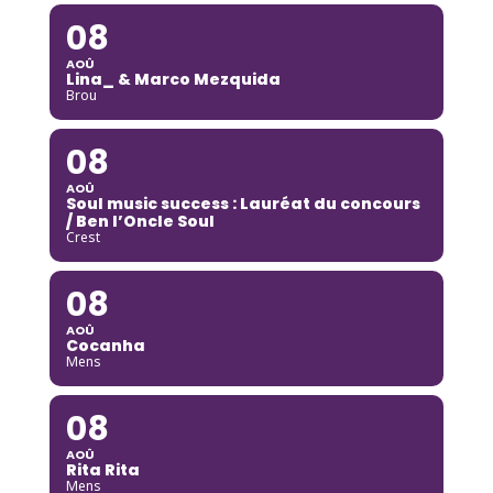
08
AOÛ
Lina_ & Marco Mezquida
Brou
08
AOÛ
Soul music success : Lauréat du concours
/ Ben l’Oncle Soul
Crest
08
AOÛ
Cocanha
Mens
08
AOÛ
Rita Rita
Mens