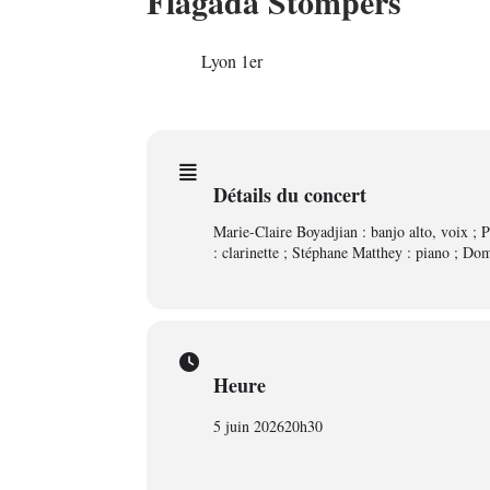
Flagada Stompers
05
Lyon 1er
JUIN
Détails du concert
Marie-Claire Boyadjian : banjo alto, voix ; 
: clarinette ; Stéphane Matthey : piano ; Do
Heure
5 juin 2026
20h30