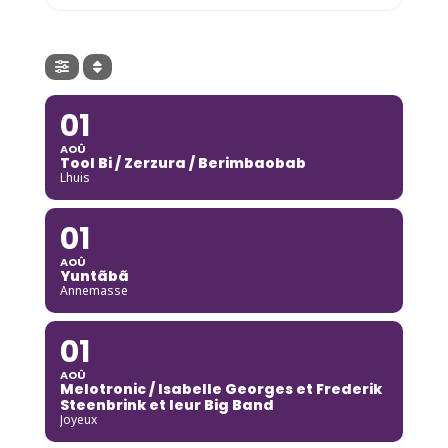
01
AOÛ
Tool Bi / Zerzura / Berimbaobab
Lhuis
01
AOÛ
Yuntãbã
Annemasse
01
AOÛ
Melotronic / Isabelle Georges et Frederik
Steenbrink et leur Big Band
Joyeux