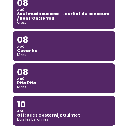
08
AOÛ
Soul music success : Lauréat du concours
/ Ben l’Oncle Soul
Crest
08
AOÛ
Cocanha
Mens
08
AOÛ
Rita Rita
Mens
10
AOÛ
Off: Kees Oosterwijk Quintet
Buis-les-Baronnies