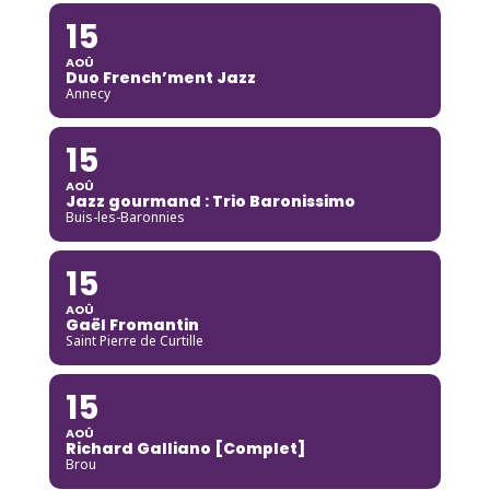
15
AOÛ
Duo French’ment Jazz
Annecy
15
AOÛ
Jazz gourmand : Trio Baronissimo
Buis-les-Baronnies
15
AOÛ
Gaël Fromantin
Saint Pierre de Curtille
15
AOÛ
Richard Galliano [Complet]
Brou