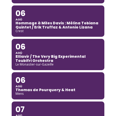
06
AOÛ
Hommage à Miles Davis : Mélina Tobiana
Quintet / Erik Truffaz & Antonio Lizana
Crest
06
AOÛ
Elliavir / The Very Big Experimental
Toubifri Orchestra
Le Monastier-sur-Gazeille
06
AOÛ
Thomas de Pourquery & Heat
Mens
07
AOÛ