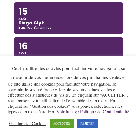
15
AOÛ
Kinga Glyk
Buis-les-Baronnies
16
AOÛ
Hot Club de Boukravie
Valence
Ce site utilise des cookies pour faciliter votre navigation, se
souvenir de vos préférences lors de vos prochaines visites et
16
Ce site utilise des cookies pour faciliter votre navigation, se
AOÛ
souvenir de vos préférences lors de vos prochaines visites et
The Franc Connection Quintet
effectuer des statistiques de visite. En cliquant sur "ACCEPTER",
Saint-Pierre-sur-Doux
vous consentez à l'utilisation de l'ensemble des cookies. En
cliquant sur "Gestion des cookies" vous pouvez sélectionner les
types de cookies à activer.
Voir la page Politique de Confidentialité
17
AOÛ
Gestion des Cookies
ACCEPTER
REJETER
Jazz au village : Lady Scott Quartet
Montségur-sur-Lauzon