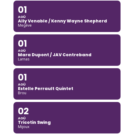
01
AOÛ
Ally Venable / Kenny Wayne Shepherd
Megève
01
AOÛ
Mara Dupont / JAV Contreband
Larnas
01
AOÛ
Estelle Perrault Quintet
Brou
02
AOÛ
Tricotin Swing
Mijoux