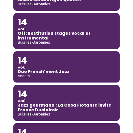
Buis-les-Baronnies
14
AOÛ
Off: Restitution stages vocal et
instrumental
Buis-les-Baronnies
14
AOÛ
Duo French’ment Jazz
Annecy
14
AOÛ
Jazz gourmand : La Casa Flotante invite
France Duclairoir
Buis-les-Baronnies
14