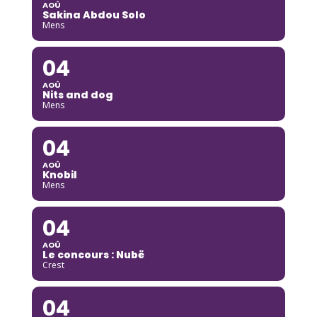
AOÛ
Sakina Abdou Solo
Mens
04
AOÛ
Nits and dog
Mens
04
AOÛ
Knobil
Mens
04
AOÛ
Le concours : Nubë
Crest
04