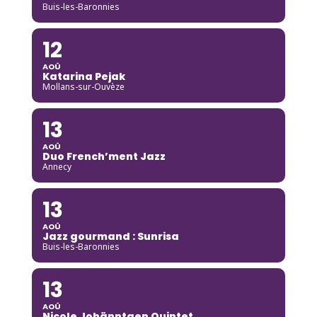
Buis-les-Baronnies
12
AOÛ
Katarina Pejak
Mollans-sur-Ouvèze
13
AOÛ
Duo French’ment Jazz
Annecy
13
AOÛ
Jazz gourmand : Sunrisa
Buis-les-Baronnies
13
AOÛ
Nicole Johänntgen Quintet