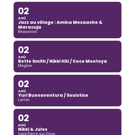
02
AOÛ
Jazz au village : Amina Mezaache &
Maracuja
Beauvoisin
02
AOÛ
Bette Smith / Nikki Hill / Coco Montoya
Megève
02
AOÛ
Yuri Buenaventura / Soulstice
Larnas
02
AOÛ
Nikki & Jules
Saint-Pierre-sur-Doux