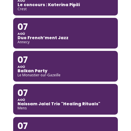
AOÛ
Le concours : Katerina Pipili
Crest
07
AOÛ
Duo French’ment Jazz
Annecy
07
AOÛ
Balkan Party
Le Monastier-sur-Gazeille
07
AOÛ
Naissam Jalal Trio "Healing Rituals"
Mens
07