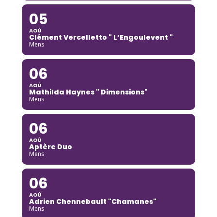
05
AOÛ
Clément Vercelletto " L’Engoulevent "
Mens
06
AOÛ
Mathilda Haynes " Dimensions"
Mens
06
AOÛ
Aptère Duo
Mens
06
AOÛ
Adrien Chennebault "Chamanes"
Mens