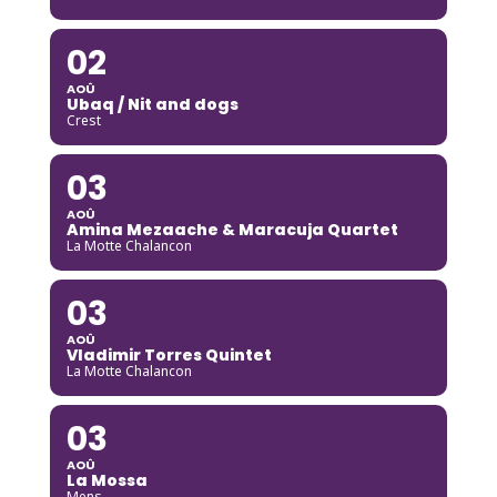
02
AOÛ
Ubaq / Nit and dogs
Crest
03
AOÛ
Amina Mezaache & Maracuja Quartet
La Motte Chalancon
03
AOÛ
Vladimir Torres Quintet
La Motte Chalancon
03
AOÛ
La Mossa
Mens