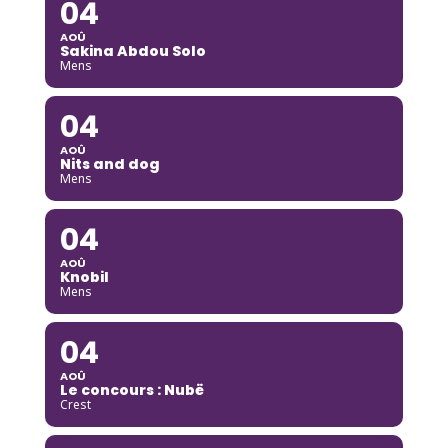
04
AOÛ
Sakina Abdou Solo
Mens
04
AOÛ
Nits and dog
Mens
04
AOÛ
Knobil
Mens
04
AOÛ
Le concours : Nubë
Crest