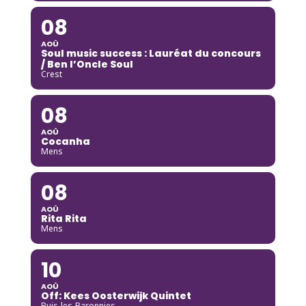
08
AOÛ
Soul music success : Lauréat du concours
/ Ben l’Oncle Soul
Crest
08
AOÛ
Cocanha
Mens
08
AOÛ
Rita Rita
Mens
10
AOÛ
Off: Kees Oosterwijk Quintet
Buis-les-Baronnies