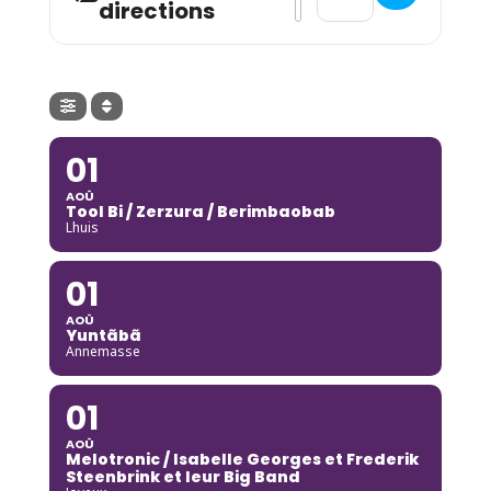
directions
01
AOÛ
Tool Bi / Zerzura / Berimbaobab
Lhuis
01
AOÛ
Yuntãbã
Annemasse
01
AOÛ
Melotronic / Isabelle Georges et Frederik
Steenbrink et leur Big Band