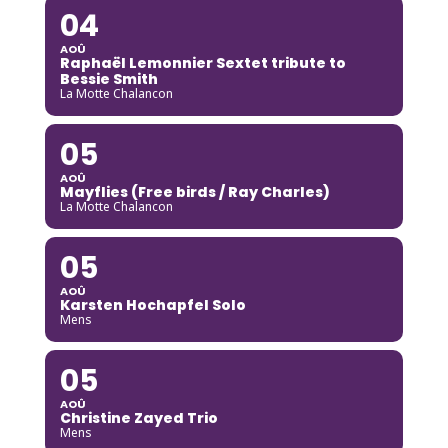
04
AOÛ
Raphaël Lemonnier Sextet tribute to
Bessie Smith
La Motte Chalancon
05
AOÛ
Mayflies (Free birds / Ray Charles)
La Motte Chalancon
05
AOÛ
Karsten Hochapfel Solo
Mens
05
AOÛ
Christine Zayed Trio
Mens