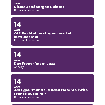
AOÛ
Nicole Johänntgen Quintet
Buis-les-Baronnies
14
AOÛ
Off: Restitution stages vocal et
instrumental
Buis-les-Baronnies
14
AOÛ
Duo French’ment Jazz
Annecy
14
AOÛ
Jazz gourmand : La Casa Flotante invite
France Duclairoir
Buis-les-Baronnies