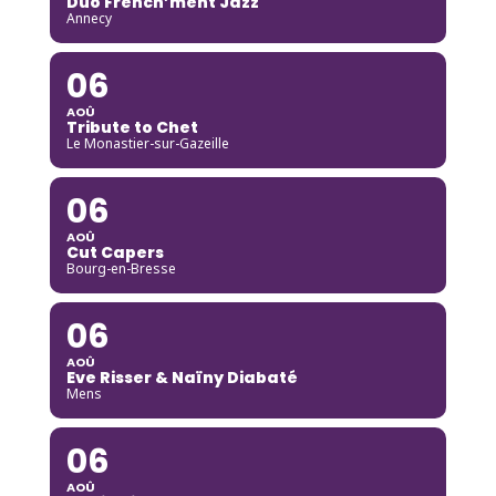
Duo French’ment Jazz
Annecy
06
AOÛ
Tribute to Chet
Le Monastier-sur-Gazeille
06
AOÛ
Cut Capers
Bourg-en-Bresse
06
AOÛ
Eve Risser & Naïny Diabaté
Mens
06
AOÛ