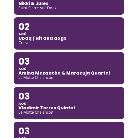
Nikki & Jules
Saint-Pierre-sur-Doux
02
AOÛ
Ubaq / Nit and dogs
Crest
03
AOÛ
Amina Mezaache & Maracuja Quartet
La Motte Chalancon
03
AOÛ
Vladimir Torres Quintet
La Motte Chalancon
03