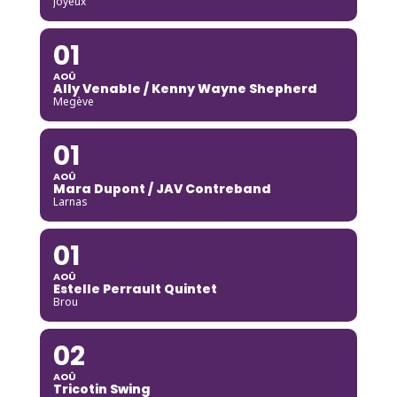
Joyeux
01
AOÛ
Ally Venable / Kenny Wayne Shepherd
Megève
01
AOÛ
Mara Dupont / JAV Contreband
Larnas
01
AOÛ
Estelle Perrault Quintet
Brou
02
AOÛ
Tricotin Swing