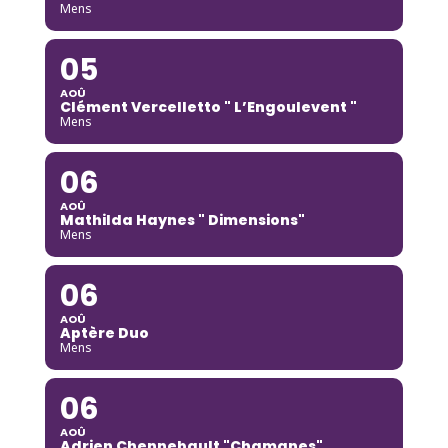
Mens
05
AOÛ
Clément Vercelletto " L’Engoulevent "
Mens
06
AOÛ
Mathilda Haynes " Dimensions"
Mens
06
AOÛ
Aptère Duo
Mens
06
AOÛ
Adrien Chennebault "Chamanes"