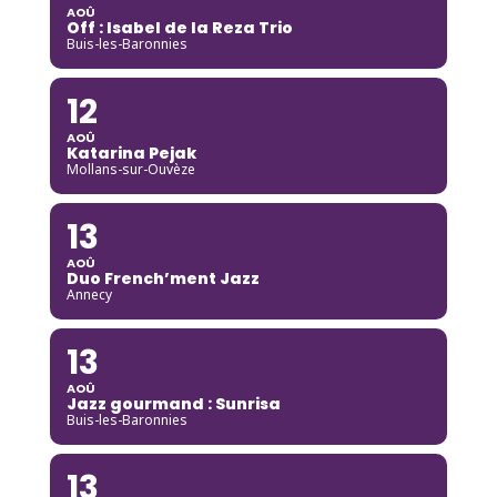
AOÛ
Off : Isabel de la Reza Trio
Buis-les-Baronnies
12
AOÛ
Katarina Pejak
Mollans-sur-Ouvèze
13
AOÛ
Duo French’ment Jazz
Annecy
13
AOÛ
Jazz gourmand : Sunrisa
Buis-les-Baronnies
13