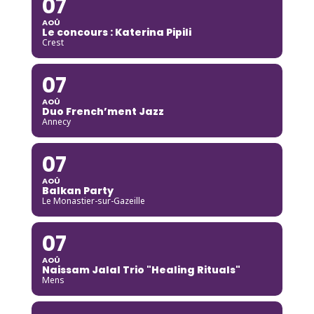
07
AOÛ
Le concours : Katerina Pipili
Crest
07
AOÛ
Duo French’ment Jazz
Annecy
07
AOÛ
Balkan Party
Le Monastier-sur-Gazeille
07
AOÛ
Naissam Jalal Trio "Healing Rituals"
Mens