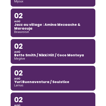
Mijoux
02
AOÛ
Jazz au village : Amina Mezaache &
Maracuja
Beauvoisin
02
AOÛ
Bette Smith / Nikki Hill / Coco Montoya
Megève
02
AOÛ
Yuri Buenaventura / Soulstice
Larnas
02
AOÛ