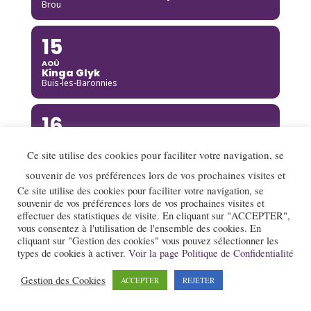
Brou
15
AOÛ
Kinga Glyk
Buis-les-Baronnies
16
AOÛ
Hot Club de Boukravie
Ce site utilise des cookies pour faciliter votre navigation, se
Valence
souvenir de vos préférences lors de vos prochaines visites et
Ce site utilise des cookies pour faciliter votre navigation, se
16
souvenir de vos préférences lors de vos prochaines visites et
effectuer des statistiques de visite. En cliquant sur "ACCEPTER",
AOÛ
vous consentez à l'utilisation de l'ensemble des cookies. En
The Franc Connection Quintet
Saint-Pierre-sur-Doux
cliquant sur "Gestion des cookies" vous pouvez sélectionner les
types de cookies à activer.
Voir la page Politique de Confidentialité
17
Gestion des Cookies
ACCEPTER
REJETER
AOÛ
Jazz au village : Lady Scott Quartet