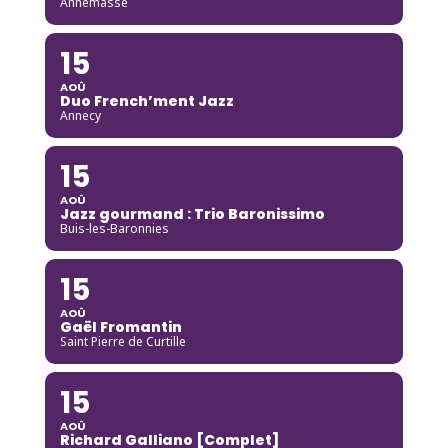
Annemasse
15
AOÛ
Duo French’ment Jazz
Annecy
15
AOÛ
Jazz gourmand : Trio Baronissimo
Buis-les-Baronnies
15
AOÛ
Gaël Fromantin
Saint Pierre de Curtille
15
AOÛ
Richard Galliano [Complet]