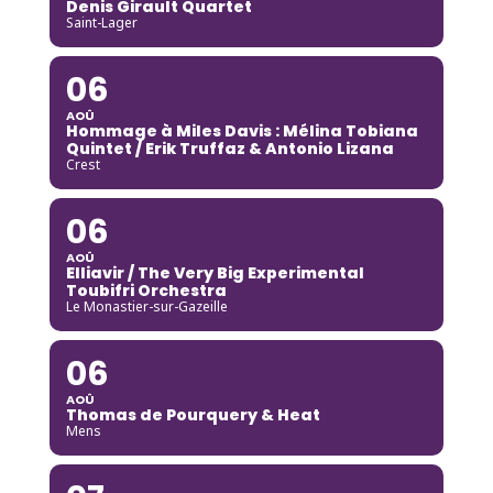
Denis Girault Quartet
Saint-Lager
06
AOÛ
Hommage à Miles Davis : Mélina Tobiana
Quintet / Erik Truffaz & Antonio Lizana
Crest
06
AOÛ
Elliavir / The Very Big Experimental
Toubifri Orchestra
Le Monastier-sur-Gazeille
06
AOÛ
Thomas de Pourquery & Heat
Mens