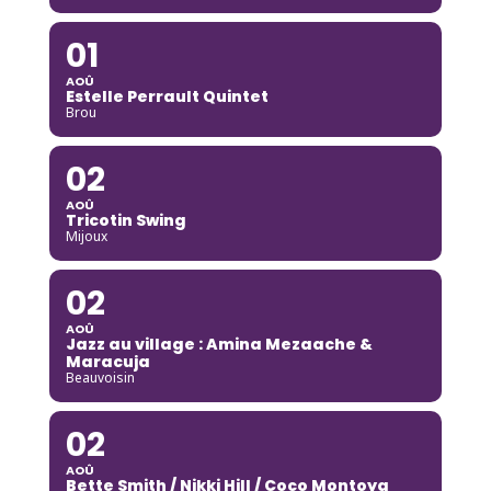
01
AOÛ
Estelle Perrault Quintet
Brou
02
AOÛ
Tricotin Swing
Mijoux
02
AOÛ
Jazz au village : Amina Mezaache &
Maracuja
Beauvoisin
02
AOÛ
Bette Smith / Nikki Hill / Coco Montoya