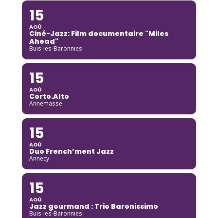
15
AOÛ
Ciné-Jazz: Film documentaire "Miles
Ahead"
Buis-les-Baronnies
15
AOÛ
Corto.Alto
Annemasse
15
AOÛ
Duo French’ment Jazz
Annecy
15
AOÛ
Jazz gourmand : Trio Baronissimo
Buis-les-Baronnies