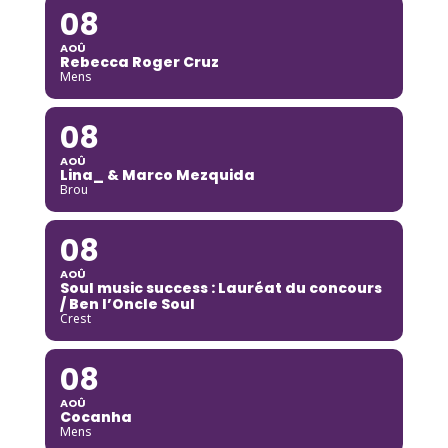
08
AOÛ
Rebecca Roger Cruz
Mens
08
AOÛ
Lina_ & Marco Mezquida
Brou
08
AOÛ
Soul music success : Lauréat du concours
/ Ben l’Oncle Soul
Crest
08
AOÛ
Cocanha
Mens