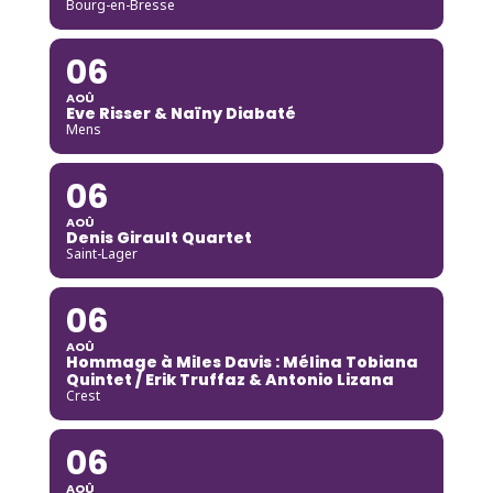
Bourg-en-Bresse
06
AOÛ
Eve Risser & Naïny Diabaté
Mens
06
AOÛ
Denis Girault Quartet
Saint-Lager
06
AOÛ
Hommage à Miles Davis : Mélina Tobiana
Quintet / Erik Truffaz & Antonio Lizana
Crest
06
AOÛ