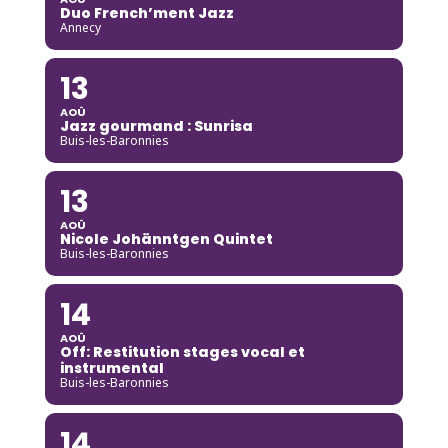
Duo French’ment Jazz
Annecy
13
AOÛ
Jazz gourmand : Sunrisa
Buis-les-Baronnies
13
AOÛ
Nicole Johänntgen Quintet
Buis-les-Baronnies
14
AOÛ
Off: Restitution stages vocal et
instrumental
Buis-les-Baronnies
14