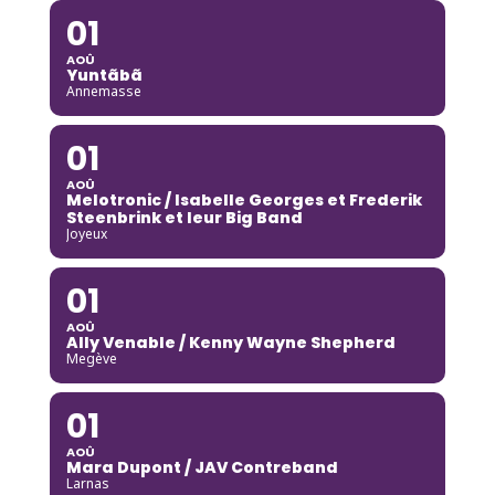
01
AOÛ
Yuntãbã
Annemasse
01
AOÛ
Melotronic / Isabelle Georges et Frederik
Steenbrink et leur Big Band
Joyeux
01
AOÛ
Ally Venable / Kenny Wayne Shepherd
Megève
01
AOÛ
Mara Dupont / JAV Contreband
Larnas