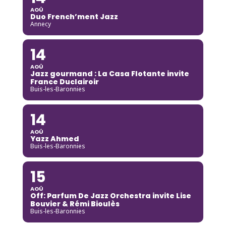
AOÛ
Duo French’ment Jazz
Annecy
14
AOÛ
Jazz gourmand : La Casa Flotante invite
France Duclairoir
Buis-les-Baronnies
14
AOÛ
Yazz Ahmed
Buis-les-Baronnies
15
AOÛ
Off: Parfum De Jazz Orchestra invite Lise
Bouvier & Rémi Bioulès
Buis-les-Baronnies