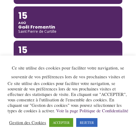
15
AOÛ
Gaël Fromantin
Saint Pierre de Curtille
15
AOÛ
Richard Galliano [Complet]
Brou
Ce site utilise des cookies pour faciliter votre navigation, se
souvenir de vos préférences lors de vos prochaines visites et
15
Ce site utilise des cookies pour faciliter votre navigation, se
souvenir de vos préférences lors de vos prochaines visites et
AOÛ
effectuer des statistiques de visite. En cliquant sur "ACCEPTER",
Kinga Glyk
vous consentez à l'utilisation de l'ensemble des cookies. En
Buis-les-Baronnies
cliquant sur "Gestion des cookies" vous pouvez sélectionner les
types de cookies à activer.
Voir la page Politique de Confidentialité
16
Gestion des Cookies
ACCEPTER
REJETER
AOÛ
Hot Club de Boukravie
Valence