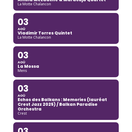
La Motte Chalancon
03
AOÛ
Vladimir Torres Quintet
La Motte Chalancon
03
AOÛ
La Mossa
Mens
03
AOÛ
Echos des Balkans : Memories (lauréat
Crest Jazz 2025) / Balkan Paradise
Orchestra
Crest
03