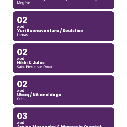
Megève
02
AOÛ
Yuri Buenaventura / Soulstice
Larnas
02
AOÛ
Nikki & Jules
Saint-Pierre-sur-Doux
02
AOÛ
Ubaq / Nit and dogs
Crest
03
AOÛ
Amina Mezaache & Maracuja Quartet