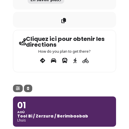
Cliquez ici pour obtenir les
directions
How do you plan to get there?
01
AOÛ
Tool Bi / Zerzura / Berimbaobab
Lhuis