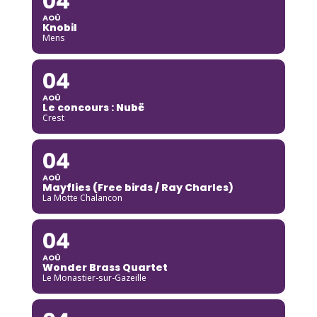
04
AOÛ
Knobil
Mens
04
AOÛ
Le concours : Nubë
Crest
04
AOÛ
Mayflies (Free birds / Ray Charles)
La Motte Chalancon
04
AOÛ
Wonder Brass Quartet
Le Monastier-sur-Gazeille