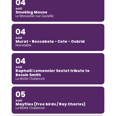
04
AOÛ
Smoking Mouse
Le Monastier-sur-Gazeille
04
AOÛ
Murat - Boccabela - Cote - Oukrid
Noiretable
04
AOÛ
Raphaël Lemonnier Sextet tribute to
Bessie Smith
La Motte Chalancon
05
AOÛ
Mayflies (Free birds / Ray Charles)
La Motte Chalancon