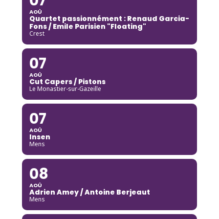
07
AOÛ
Quartet passionnément : Renaud Garcia-
Fons / Emile Parisien "Floating"
Crest
07
AOÛ
Cut Capers / Pistons
Le Monastier-sur-Gazeille
07
AOÛ
Insen
Mens
08
AOÛ
Adrien Amey / Antoine Berjeaut
Mens