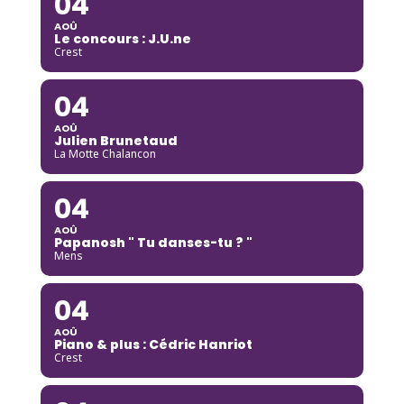
04
AOÛ
Le concours : J.U.ne
Crest
04
AOÛ
Julien Brunetaud
La Motte Chalancon
04
AOÛ
Papanosh " Tu danses-tu ? "
Mens
04
AOÛ
Piano & plus : Cédric Hanriot
Crest