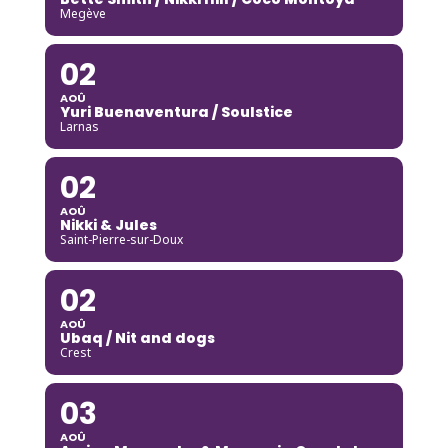
Megève
02
AOÛ
Yuri Buenaventura / Soulstice
Larnas
02
AOÛ
Nikki & Jules
Saint-Pierre-sur-Doux
02
AOÛ
Ubaq / Nit and dogs
Crest
03
AOÛ