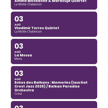
Amina Mezaache & Maracuja Quartet
La Motte Chalancon
03
AOÛ
Vladimir Torres Quintet
La Motte Chalancon
03
AOÛ
La Mossa
Mens
03
AOÛ
Echos des Balkans : Memories (lauréat
Crest Jazz 2025) / Balkan Paradise
Orchestra
Crest