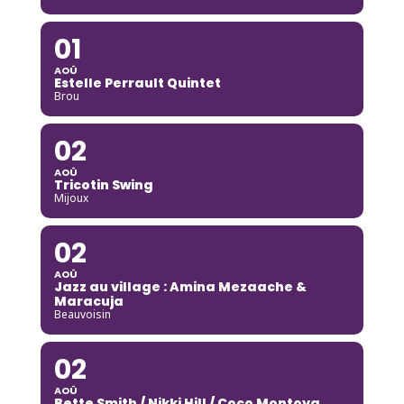
01
AOÛ
Estelle Perrault Quintet
Brou
02
AOÛ
Tricotin Swing
Mijoux
02
AOÛ
Jazz au village : Amina Mezaache &
Maracuja
Beauvoisin
02
AOÛ
Bette Smith / Nikki Hill / Coco Montoya