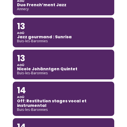
AOÛ
Duo French’ment Jazz
Annecy
13
AOÛ
Jazz gourmand : Sunrisa
Buis-les-Baronnies
13
AOÛ
Nicole Johänntgen Quintet
Buis-les-Baronnies
14
AOÛ
Off: Restitution stages vocal et
instrumental
Buis-les-Baronnies
14