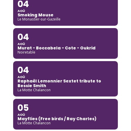
04
AOÛ
Smoking Mouse
Le Monastier-sur-Gazeille
04
AOÛ
Murat - Boccabela - Cote - Oukrid
Noiretable
04
AOÛ
Raphaël Lemonnier Sextet tribute to
Bessie Smith
La Motte Chalancon
05
AOÛ
Mayflies (Free birds / Ray Charles)
La Motte Chalancon