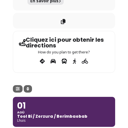
En savoir plus
Cliquez ici pour obtenir les
directions
How do you plan to get there?
01
AOÛ
Tool Bi / Zerzura / Berimbaobab
Lhuis