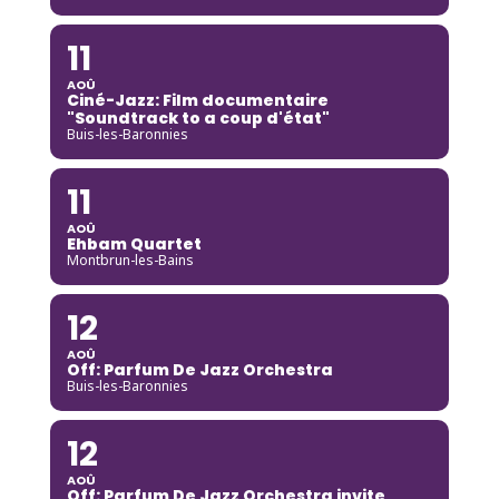
11
AOÛ
Ciné-Jazz: Film documentaire
"Soundtrack to a coup d'état"
Buis-les-Baronnies
11
AOÛ
Ehbam Quartet
Montbrun-les-Bains
12
AOÛ
Off: Parfum De Jazz Orchestra
Buis-les-Baronnies
12
AOÛ
Off: Parfum De Jazz Orchestra invite