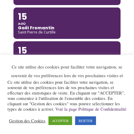
15
AOÛ
Gaël Fromantin
Saint Pierre de Curtille
15
AOÛ
Richard Galliano [Complet]
Brou
Ce site utilise des cookies pour faciliter votre navigation, se
souvenir de vos préférences lors de vos prochaines visites et
15
Ce site utilise des cookies pour faciliter votre navigation, se
souvenir de vos préférences lors de vos prochaines visites et
AOÛ
effectuer des statistiques de visite. En cliquant sur "ACCEPTER",
Kinga Glyk
vous consentez à l'utilisation de l'ensemble des cookies. En
Buis-les-Baronnies
cliquant sur "Gestion des cookies" vous pouvez sélectionner les
types de cookies à activer.
Voir la page Politique de Confidentialité
16
Gestion des Cookies
ACCEPTER
REJETER
AOÛ
Hot Club de Boukravie
Valence