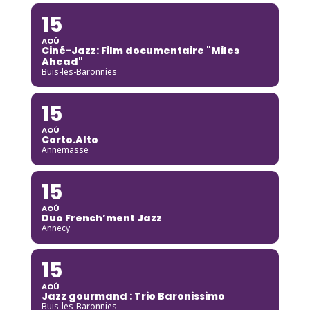
15
AOÛ
Ciné-Jazz: Film documentaire "Miles
Ahead"
Buis-les-Baronnies
15
AOÛ
Corto.Alto
Annemasse
15
AOÛ
Duo French’ment Jazz
Annecy
15
AOÛ
Jazz gourmand : Trio Baronissimo
Buis-les-Baronnies