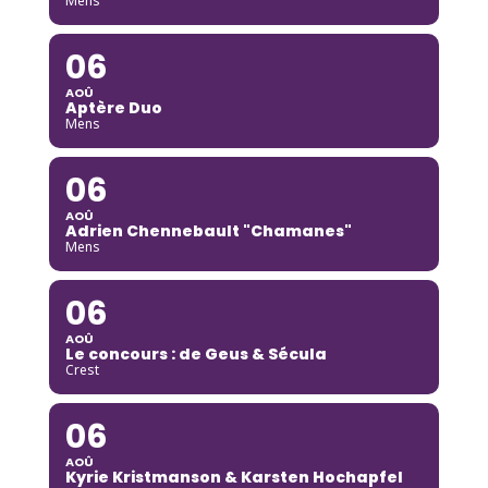
Mens
06
AOÛ
Aptère Duo
Mens
06
AOÛ
Adrien Chennebault "Chamanes"
Mens
06
AOÛ
Le concours : de Geus & Sécula
Crest
06
AOÛ
Kyrie Kristmanson & Karsten Hochapfel