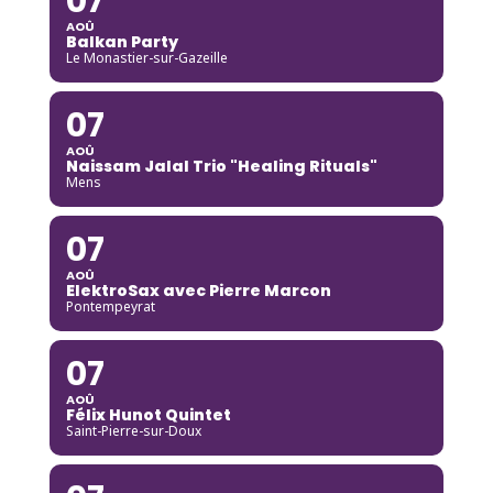
07
AOÛ
Balkan Party
Le Monastier-sur-Gazeille
07
AOÛ
Naissam Jalal Trio "Healing Rituals"
Mens
07
AOÛ
ElektroSax avec Pierre Marcon
Pontempeyrat
07
AOÛ
Félix Hunot Quintet
Saint-Pierre-sur-Doux