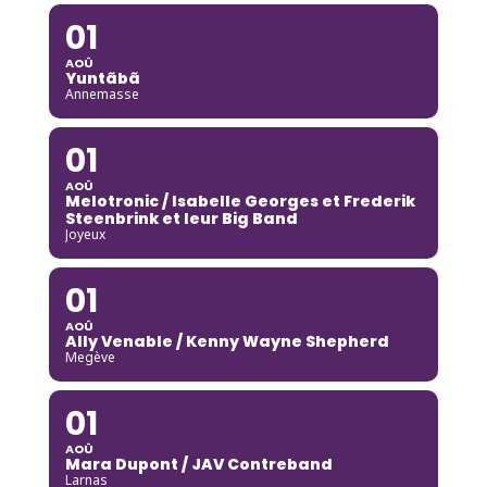
01
AOÛ
Yuntãbã
Annemasse
01
AOÛ
Melotronic / Isabelle Georges et Frederik
Steenbrink et leur Big Band
Joyeux
01
AOÛ
Ally Venable / Kenny Wayne Shepherd
Megève
01
AOÛ
Mara Dupont / JAV Contreband
Larnas