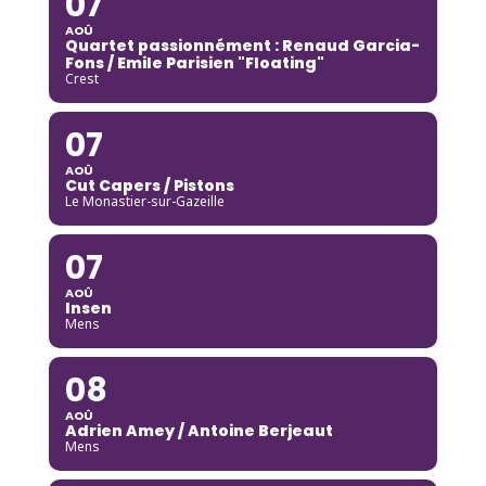
07
AOÛ
Quartet passionnément : Renaud Garcia-
Fons / Emile Parisien "Floating"
Crest
07
AOÛ
Cut Capers / Pistons
Le Monastier-sur-Gazeille
07
AOÛ
Insen
Mens
08
AOÛ
Adrien Amey / Antoine Berjeaut
Mens