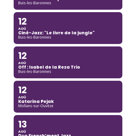
Buis-les-Baronnies
12
AOÛ
Ciné-Jazz: "Le livre de la jungle"
Buis-les-Baronnies
12
AOÛ
Off : Isabel de la Reza Trio
Buis-les-Baronnies
12
AOÛ
Katarina Pejak
Mollans-sur-Ouvèze
13
AOÛ
Duo French’ment Jazz