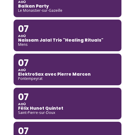
AOÛ
Balkan Party
Le Monastier-sur-Gazeille
07
AOÛ
Naissam Jalal Trio "Healing Rituals"
Mens
07
AOÛ
ElektroSax avec Pierre Marcon
Pontempeyrat
07
AOÛ
Félix Hunot Quintet
Saint-Pierre-sur-Doux
07