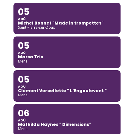
05
AOÛ
Michel Bonnet "Made in trompettes"
Saint-Pierre-sur-Doux
05
AOÛ
Marsa Trio
Mens
05
AOÛ
Clément Vercelletto " L’Engoulevent "
Mens
06
AOÛ
Mathilda Haynes " Dimensions"
Mens