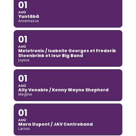
01
AOÛ
Yuntãbã
Annemasse
01
AOÛ
Melotronic / Isabelle Georges et Frederik
Steenbrink et leur Big Band
Joyeux
01
AOÛ
Ally Venable / Kenny Wayne Shepherd
Megève
01
AOÛ
Mara Dupont / JAV Contreband
Larnas