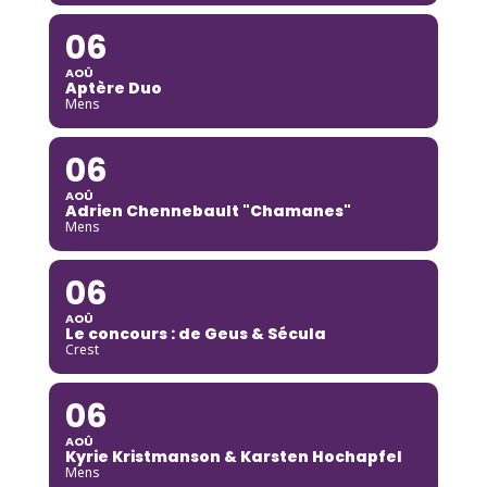
06
AOÛ
Aptère Duo
Mens
06
AOÛ
Adrien Chennebault "Chamanes"
Mens
06
AOÛ
Le concours : de Geus & Sécula
Crest
06
AOÛ
Kyrie Kristmanson & Karsten Hochapfel
Mens