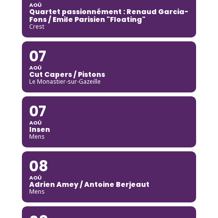
AOÛ
Quartet passionnément : Renaud Garcia-
Fons / Emile Parisien "Floating"
Crest
07
AOÛ
Cut Capers / Pistons
Le Monastier-sur-Gazeille
07
AOÛ
Insen
Mens
08
AOÛ
Adrien Amey / Antoine Berjeaut
Mens