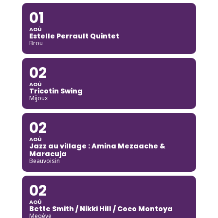
01
AOÛ
Estelle Perrault Quintet
Brou
02
AOÛ
Tricotin Swing
Mijoux
02
AOÛ
Jazz au village : Amina Mezaache &
Maracuja
Beauvoisin
02
AOÛ
Bette Smith / Nikki Hill / Coco Montoya
Megève