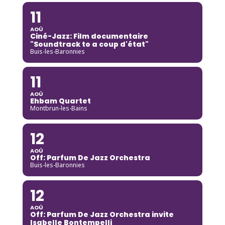
11
AOÛ
Ciné-Jazz: Film documentaire
"Soundtrack to a coup d'état"
Buis-les-Baronnies
11
AOÛ
Ehbam Quartet
Montbrun-les-Bains
12
AOÛ
Off: Parfum De Jazz Orchestra
Buis-les-Baronnies
12
AOÛ
Off: Parfum De Jazz Orchestra invite
Isabelle Bontempelli