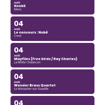
AOÛ
Knobil
Mens
04
AOÛ
Le concours : Nubë
Crest
04
AOÛ
Mayflies (Free birds / Ray Charles)
La Motte Chalancon
04
AOÛ
Wonder Brass Quartet
Le Monastier-sur-Gazeille
04