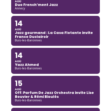
AOÛ
Duo French’ment Jazz
Annecy
14
AOÛ
Jazz gourmand : La Casa Flotante invite
France Duclairoir
Buis-les-Baronnies
14
AOÛ
Yazz Ahmed
Buis-les-Baronnies
15
AOÛ
Off: Parfum De Jazz Orchestra invite Lise
Bouvier & Rémi Bioulès
Buis-les-Baronnies