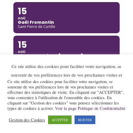
15
AOÛ
Gaël Fromantin
Saint Pierre de Curtille
15
AOÛ
Richard Galliano [Complet]
Brou
Ce site utilise des cookies pour faciliter votre navigation, se
souvenir de vos préférences lors de vos prochaines visites et
15
Ce site utilise des cookies pour faciliter votre navigation, se
AOÛ
souvenir de vos préférences lors de vos prochaines visites et
Kinga Glyk
effectuer des statistiques de visite. En cliquant sur "ACCEPTER",
Buis-les-Baronnies
vous consentez à l'utilisation de l'ensemble des cookies. En
cliquant sur "Gestion des cookies" vous pouvez sélectionner les
types de cookies à activer.
Voir la page Politique de Confidentialité
16
AOÛ
Gestion des Cookies
ACCEPTER
REJETER
Hot Club de Boukravie
Valence