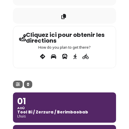
Cliquez ici pour obtenir les
directions
How do you plan to get there?
01
AOÛ
Tool Bi / Zerzura / Berimbaobab
Lhuis