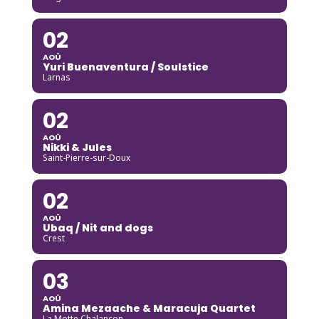
02
AOÛ
Yuri Buenaventura / Soulstice
Larnas
02
AOÛ
Nikki & Jules
Saint-Pierre-sur-Doux
02
AOÛ
Ubaq / Nit and dogs
Crest
03
AOÛ
Amina Mezaache & Maracuja Quartet
La Motte Chalancon