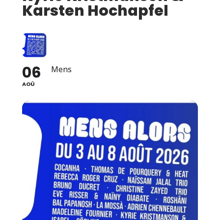
Karsten Hochapfel
06
Mens
AOÛ