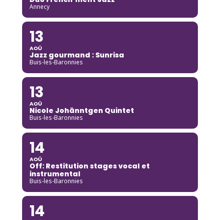
Annecy
13
AOÛ
Jazz gourmand : Sunrisa
Buis-les-Baronnies
13
AOÛ
Nicole Johänntgen Quintet
Buis-les-Baronnies
14
AOÛ
Off: Restitution stages vocal et
instrumental
Buis-les-Baronnies
14