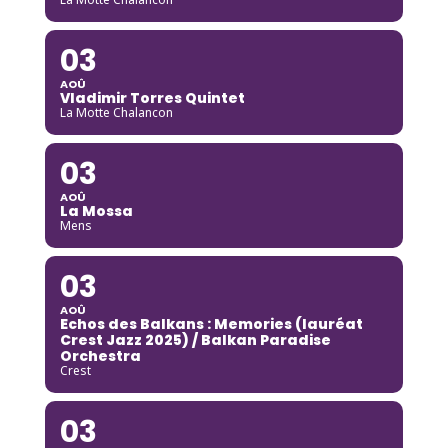
03
AOÛ
Vladimir Torres Quintet
La Motte Chalancon
03
AOÛ
La Mossa
Mens
03
AOÛ
Echos des Balkans : Memories (lauréat
Crest Jazz 2025) / Balkan Paradise
Orchestra
Crest
03