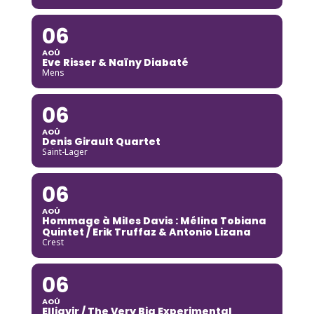
06
AOÛ
Eve Risser & Naïny Diabaté
Mens
06
AOÛ
Denis Girault Quartet
Saint-Lager
06
AOÛ
Hommage à Miles Davis : Mélina Tobiana
Quintet / Erik Truffaz & Antonio Lizana
Crest
06
AOÛ
Elliavir / The Very Big Experimental