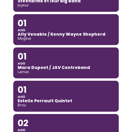
Steenbrink et leur Big Band
Joyeux
01
AOÛ
Ally Venable / Kenny Wayne Shepherd
Megève
01
AOÛ
Mara Dupont / JAV Contreband
Larnas
01
AOÛ
Estelle Perrault Quintet
Brou
02
AOÛ