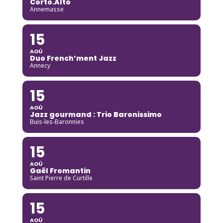
Corto.Alto
Annemasse
15
AOÛ
Duo French’ment Jazz
Annecy
15
AOÛ
Jazz gourmand : Trio Baronissimo
Buis-les-Baronnies
15
AOÛ
Gaël Fromantin
Saint Pierre de Curtille
15
AOÛ