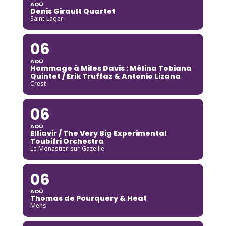
AOÛ
Denis Girault Quartet
Saint-Lager
06
AOÛ
Hommage à Miles Davis : Mélina Tobiana
Quintet / Erik Truffaz & Antonio Lizana
Crest
06
AOÛ
Elliavir / The Very Big Experimental
Toubifri Orchestra
Le Monastier-sur-Gazeille
06
AOÛ
Thomas de Pourquery & Heat
Mens