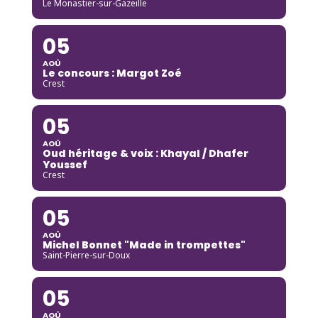
Le Monastier-sur-Gazeille
05
AOÛ
Le concours : Margot Zoé
Crest
05
AOÛ
Oud héritage & voix : Khayal / Dhafer
Youssef
Crest
05
AOÛ
Michel Bonnet "Made in trompettes"
Saint-Pierre-sur-Doux
05
AOÛ