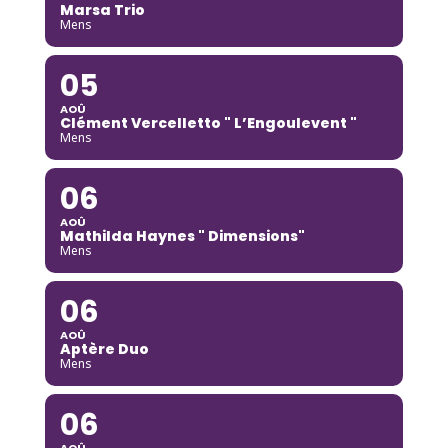
Marsa Trio
Mens
05
AOÛ
Clément Vercelletto " L’Engoulevent "
Mens
06
AOÛ
Mathilda Haynes " Dimensions"
Mens
06
AOÛ
Aptère Duo
Mens
06
AOÛ