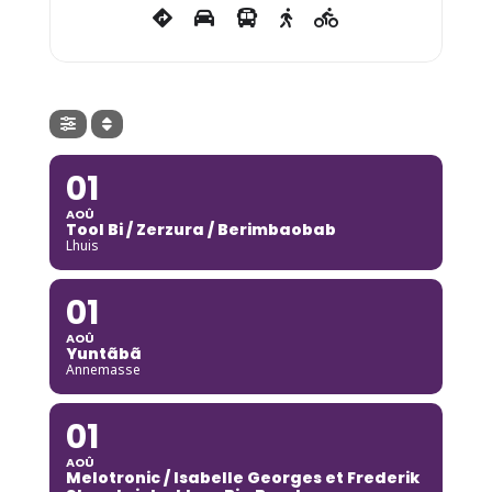
01
AOÛ
Tool Bi / Zerzura / Berimbaobab
Lhuis
01
AOÛ
Yuntãbã
Annemasse
01
AOÛ
Melotronic / Isabelle Georges et Frederik