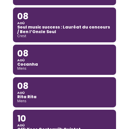
08
AOÛ
Soul music success : Lauréat du concours
/ Ben l’Oncle Soul
Crest
08
AOÛ
Cocanha
Mens
08
AOÛ
Rita Rita
Mens
10
AOÛ