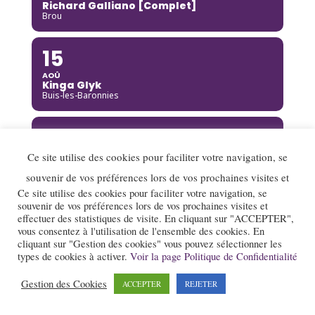
Richard Galliano [Complet]
Brou
15
AOÛ
Kinga Glyk
Buis-les-Baronnies
16
AOÛ
Ce site utilise des cookies pour faciliter votre navigation, se
Hot Club de Boukravie
Valence
souvenir de vos préférences lors de vos prochaines visites et
Ce site utilise des cookies pour faciliter votre navigation, se
souvenir de vos préférences lors de vos prochaines visites et
16
effectuer des statistiques de visite. En cliquant sur "ACCEPTER",
vous consentez à l'utilisation de l'ensemble des cookies. En
AOÛ
The Franc Connection Quintet
cliquant sur "Gestion des cookies" vous pouvez sélectionner les
Saint-Pierre-sur-Doux
types de cookies à activer.
Voir la page Politique de Confidentialité
Gestion des Cookies
ACCEPTER
REJETER
17
AOÛ