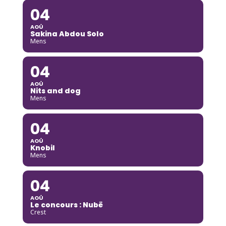
04
AOÛ
Sakina Abdou Solo
Mens
04
AOÛ
Nits and dog
Mens
04
AOÛ
Knobil
Mens
04
AOÛ
Le concours : Nubë
Crest