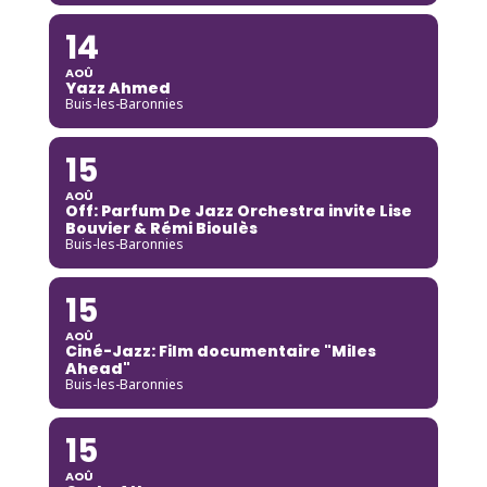
14
AOÛ
Yazz Ahmed
Buis-les-Baronnies
15
AOÛ
Off: Parfum De Jazz Orchestra invite Lise
Bouvier & Rémi Bioulès
Buis-les-Baronnies
15
AOÛ
Ciné-Jazz: Film documentaire "Miles
Ahead"
Buis-les-Baronnies
15
AOÛ