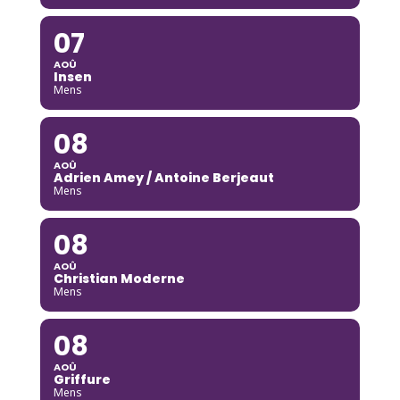
07
AOÛ
Insen
Mens
08
AOÛ
Adrien Amey / Antoine Berjeaut
Mens
08
AOÛ
Christian Moderne
Mens
08
AOÛ
Griffure
Mens