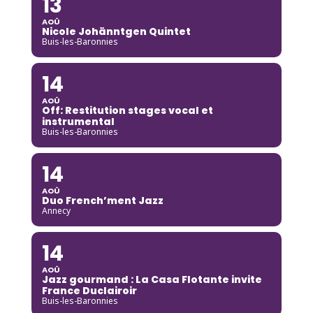
13
AOÛ
Nicole Johänntgen Quintet
Buis-les-Baronnies
14
AOÛ
Off: Restitution stages vocal et
instrumental
Buis-les-Baronnies
14
AOÛ
Duo French’ment Jazz
Annecy
14
AOÛ
Jazz gourmand : La Casa Flotante invite
France Duclairoir
Buis-les-Baronnies