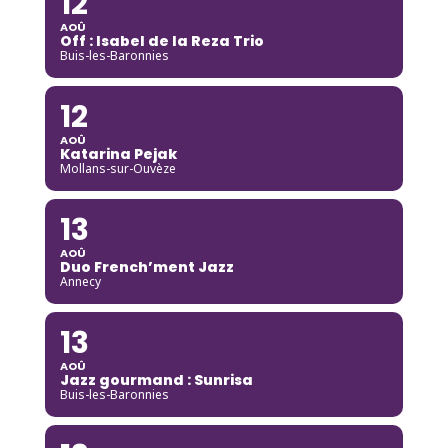
12
AOÛ
Off : Isabel de la Reza Trio
Buis-les-Baronnies
12
AOÛ
Katarina Pejak
Mollans-sur-Ouvèze
13
AOÛ
Duo French’ment Jazz
Annecy
13
AOÛ
Jazz gourmand : Sunrisa
Buis-les-Baronnies