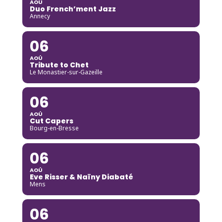
AOÛ
Duo French’ment Jazz
Annecy
06
AOÛ
Tribute to Chet
Le Monastier-sur-Gazeille
06
AOÛ
Cut Capers
Bourg-en-Bresse
06
AOÛ
Eve Risser & Naïny Diabaté
Mens
06