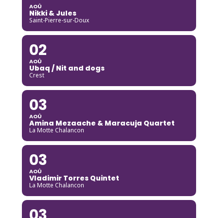
AOÛ
Nikki & Jules
Saint-Pierre-sur-Doux
02
AOÛ
Ubaq / Nit and dogs
Crest
03
AOÛ
Amina Mezaache & Maracuja Quartet
La Motte Chalancon
03
AOÛ
Vladimir Torres Quintet
La Motte Chalancon
03