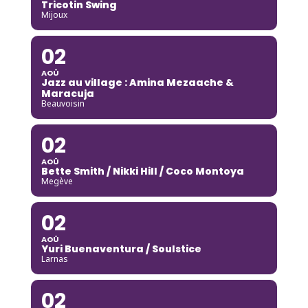
Tricotin Swing
Mijoux
02
AOÛ
Jazz au village : Amina Mezaache &
Maracuja
Beauvoisin
02
AOÛ
Bette Smith / Nikki Hill / Coco Montoya
Megève
02
AOÛ
Yuri Buenaventura / Soulstice
Larnas
02