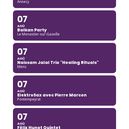
Annecy
07
AOÛ
Balkan Party
Le Monastier-sur-Gazeille
07
AOÛ
Naissam Jalal Trio "Healing Rituals"
Mens
07
AOÛ
ElektroSax avec Pierre Marcon
Pontempeyrat
07
AOÛ
Félix Hunot Quintet