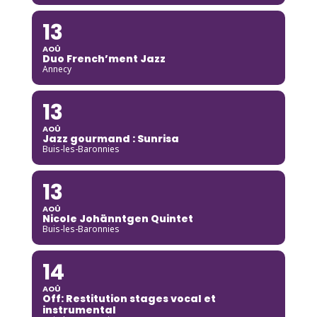
13
AOÛ
Duo French’ment Jazz
Annecy
13
AOÛ
Jazz gourmand : Sunrisa
Buis-les-Baronnies
13
AOÛ
Nicole Johänntgen Quintet
Buis-les-Baronnies
14
AOÛ
Off: Restitution stages vocal et
instrumental