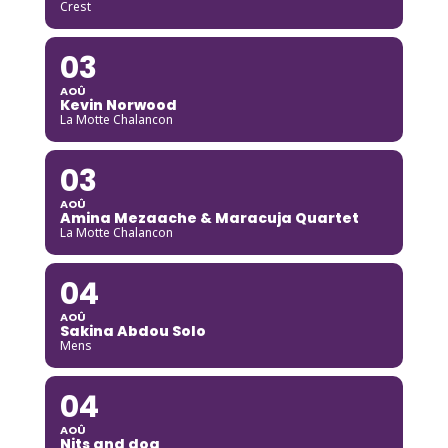
Crest
03
AOÛ
Kevin Norwood
La Motte Chalancon
03
AOÛ
Amina Mezaache & Maracuja Quartet
La Motte Chalancon
04
AOÛ
Sakina Abdou Solo
Mens
04
AOÛ
Nits and dog