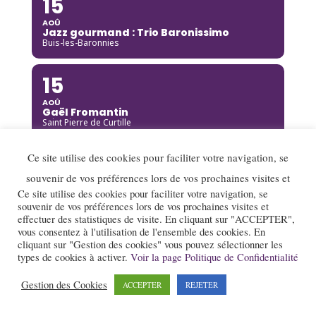
15
AOÛ
Jazz gourmand : Trio Baronissimo
Buis-les-Baronnies
15
AOÛ
Gaël Fromantin
Saint Pierre de Curtille
Ce site utilise des cookies pour faciliter votre navigation, se
15
souvenir de vos préférences lors de vos prochaines visites et
AOÛ
Richard Galliano [Complet]
Ce site utilise des cookies pour faciliter votre navigation, se
Brou
souvenir de vos préférences lors de vos prochaines visites et
effectuer des statistiques de visite. En cliquant sur "ACCEPTER",
vous consentez à l'utilisation de l'ensemble des cookies. En
15
cliquant sur "Gestion des cookies" vous pouvez sélectionner les
types de cookies à activer.
Voir la page Politique de Confidentialité
AOÛ
Kinga Glyk
Buis-les-Baronnies
Gestion des Cookies
ACCEPTER
REJETER