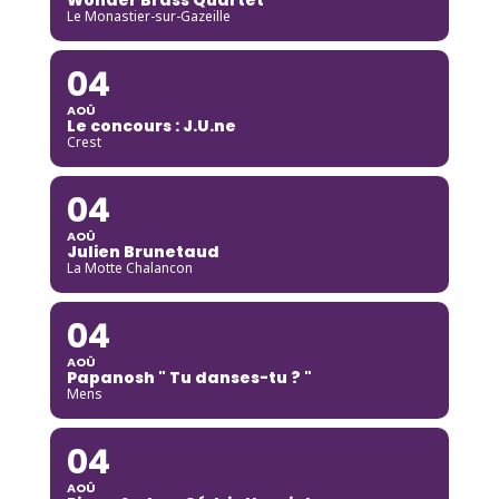
Le Monastier-sur-Gazeille
04
AOÛ
Le concours : J.U.ne
Crest
04
AOÛ
Julien Brunetaud
La Motte Chalancon
04
AOÛ
Papanosh " Tu danses-tu ? "
Mens
04
AOÛ