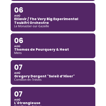
06
AOÛ
Elliavir / The Very Big Experimental
Toubifri Orchestra
Le Monastier-sur-Gazeille
06
AOÛ
Thomas de Pourquery & Heat
Mens
07
AOÛ
Gregory Dargent "Soleil d’Hiver"
Cornillon-en-Trièves
07
AOÛ
L'étrangleuse