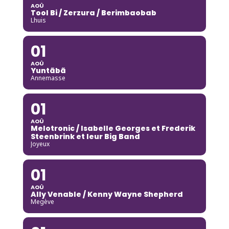
AOÛ
Tool Bi / Zerzura / Berimbaobab
Lhuis
01
AOÛ
Yuntãbã
Annemasse
01
AOÛ
Melotronic / Isabelle Georges et Frederik
Steenbrink et leur Big Band
Joyeux
01
AOÛ
Ally Venable / Kenny Wayne Shepherd
Megève