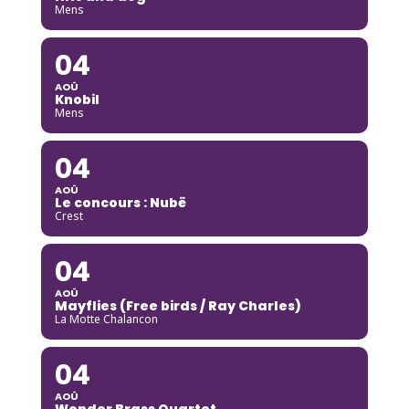
Mens
04
AOÛ
Knobil
Mens
04
AOÛ
Le concours : Nubë
Crest
04
AOÛ
Mayflies (Free birds / Ray Charles)
La Motte Chalancon
04
AOÛ
Wonder Brass Quartet