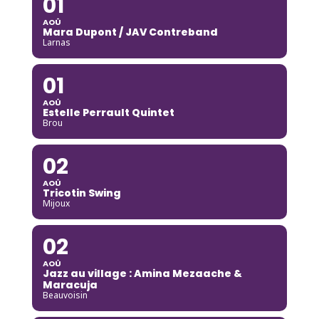
01
AOÛ
Mara Dupont / JAV Contreband
Larnas
01
AOÛ
Estelle Perrault Quintet
Brou
02
AOÛ
Tricotin Swing
Mijoux
02
AOÛ
Jazz au village : Amina Mezaache &
Maracuja
Beauvoisin