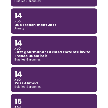
Buis-les-Baronnies
14
AOÛ
Duo French’ment Jazz
Annecy
14
AOÛ
Jazz gourmand : La Casa Flotante invite
France Duclairoir
Buis-les-Baronnies
14
AOÛ
Yazz Ahmed
Buis-les-Baronnies
15
AOÛ