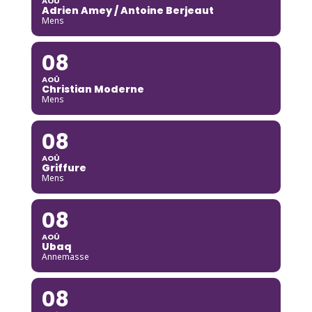
AOÛ
Adrien Amey / Antoine Berjeaut
Mens
08
AOÛ
Christian Moderne
Mens
08
AOÛ
Griffure
Mens
08
AOÛ
Ubaq
Annemasse
08