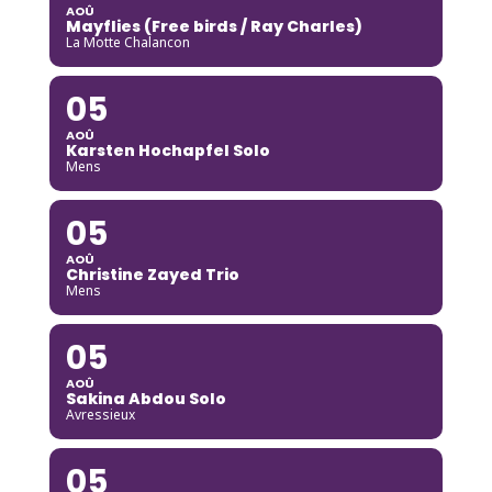
AOÛ
Mayflies (Free birds / Ray Charles)
La Motte Chalancon
05
AOÛ
Karsten Hochapfel Solo
Mens
05
AOÛ
Christine Zayed Trio
Mens
05
AOÛ
Sakina Abdou Solo
Avressieux
05