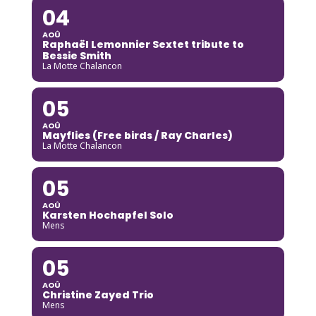
04
AOÛ
Raphaël Lemonnier Sextet tribute to
Bessie Smith
La Motte Chalancon
05
AOÛ
Mayflies (Free birds / Ray Charles)
La Motte Chalancon
05
AOÛ
Karsten Hochapfel Solo
Mens
05
AOÛ
Christine Zayed Trio
Mens