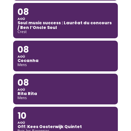
08
AOÛ
Soul music success : Lauréat du concours
/ Ben l’Oncle Soul
Crest
08
AOÛ
Cocanha
Mens
08
AOÛ
Rita Rita
Mens
10
AOÛ
Off: Kees Oosterwijk Quintet
Buis-les-Baronnies