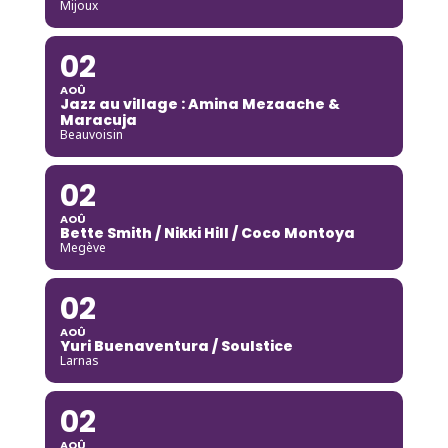
Mijoux
02
AOÛ
Jazz au village : Amina Mezaache &
Maracuja
Beauvoisin
02
AOÛ
Bette Smith / Nikki Hill / Coco Montoya
Megève
02
AOÛ
Yuri Buenaventura / Soulstice
Larnas
02
AOÛ