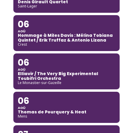
Denis Girault Quartet
Saint-Lager
06
AOÛ
Hommage à Miles Davis : Mélina Tobiana
Quintet / Erik Truffaz & Antonio Lizana
Crest
06
AOÛ
Elliavir / The Very Big Experimental
Toubifri Orchestra
Le Monastier-sur-Gazeille
06
AOÛ
Thomas de Pourquery & Heat
Mens