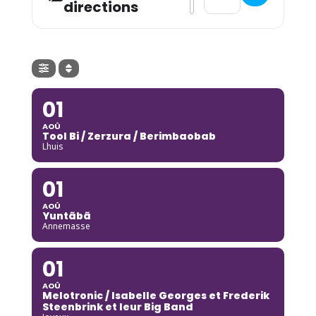
directions
01
AOÛ
Tool Bi / Zerzura / Berimbaobab
Lhuis
01
AOÛ
Yuntãbã
Annemasse
01
AOÛ
Melotronic / Isabelle Georges et Frederik
Steenbrink et leur Big Band