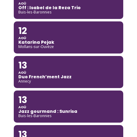
AOÛ
Off : Isabel de la Reza Trio
Buis-les-Baronnies
12
AOÛ
Katarina Pejak
Mollans-sur-Ouvèze
13
AOÛ
Duo French’ment Jazz
Annecy
13
AOÛ
Jazz gourmand : Sunrisa
Buis-les-Baronnies
13