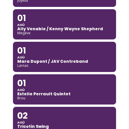
Joyeux
01
AOÛ
Ally Venable / Kenny Wayne Shepherd
Megève
01
AOÛ
Mara Dupont / JAV Contreband
Larnas
01
AOÛ
Estelle Perrault Quintet
Brou
02
AOÛ
Tricotin Swing