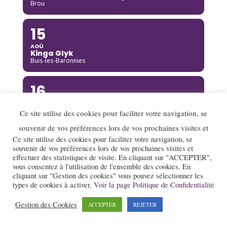
Brou
15
AOÛ
Kinga Glyk
Buis-les-Baronnies
16
AOÛ
Hot Club de Boukravie
Ce site utilise des cookies pour faciliter votre navigation, se
Valence
souvenir de vos préférences lors de vos prochaines visites et
Ce site utilise des cookies pour faciliter votre navigation, se
16
souvenir de vos préférences lors de vos prochaines visites et
effectuer des statistiques de visite. En cliquant sur "ACCEPTER",
AOÛ
vous consentez à l'utilisation de l'ensemble des cookies. En
The Franc Connection Quintet
Saint-Pierre-sur-Doux
cliquant sur "Gestion des cookies" vous pouvez sélectionner les
types de cookies à activer.
Voir la page Politique de Confidentialité
17
Gestion des Cookies
ACCEPTER
REJETER
AOÛ
Jazz au village : Lady Scott Quartet