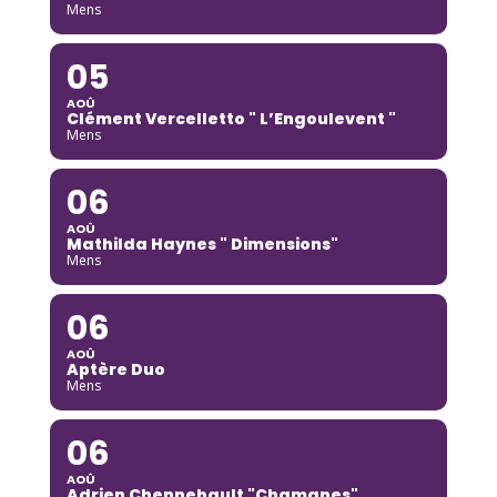
Mens
05
AOÛ
Clément Vercelletto " L’Engoulevent "
Mens
06
AOÛ
Mathilda Haynes " Dimensions"
Mens
06
AOÛ
Aptère Duo
Mens
06
AOÛ
Adrien Chennebault "Chamanes"