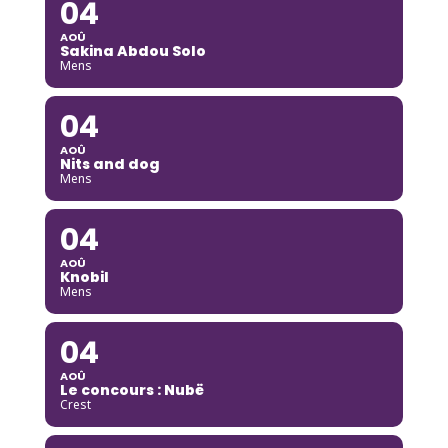
04
AOÛ
Sakina Abdou Solo
Mens
04
AOÛ
Nits and dog
Mens
04
AOÛ
Knobil
Mens
04
AOÛ
Le concours : Nubë
Crest