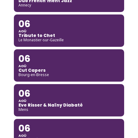
Duo French’ment Jazz
Annecy
06
AOÛ
Tribute to Chet
Le Monastier-sur-Gazeille
06
AOÛ
Cut Capers
Bourg-en-Bresse
06
AOÛ
Eve Risser & Naïny Diabaté
Mens
06
AOÛ