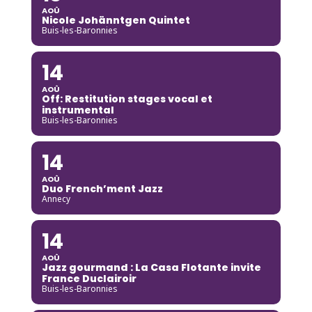
AOÛ
Nicole Johänntgen Quintet
Buis-les-Baronnies
14
AOÛ
Off: Restitution stages vocal et
instrumental
Buis-les-Baronnies
14
AOÛ
Duo French’ment Jazz
Annecy
14
AOÛ
Jazz gourmand : La Casa Flotante invite
France Duclairoir
Buis-les-Baronnies