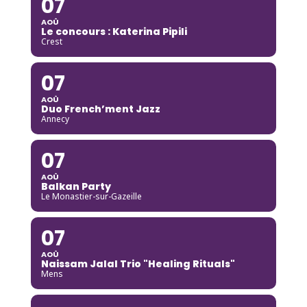
07
AOÛ
Le concours : Katerina Pipili
Crest
07
AOÛ
Duo French’ment Jazz
Annecy
07
AOÛ
Balkan Party
Le Monastier-sur-Gazeille
07
AOÛ
Naissam Jalal Trio "Healing Rituals"
Mens