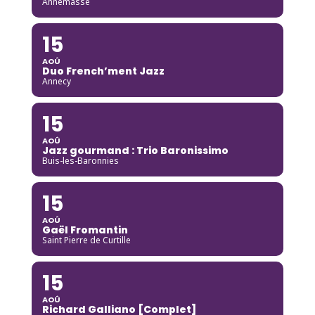
Annemasse
15
AOÛ
Duo French’ment Jazz
Annecy
15
AOÛ
Jazz gourmand : Trio Baronissimo
Buis-les-Baronnies
15
AOÛ
Gaël Fromantin
Saint Pierre de Curtille
15
AOÛ
Richard Galliano [Complet]