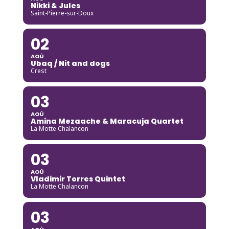
Nikki & Jules
Saint-Pierre-sur-Doux
02
AOÛ
Ubaq / Nit and dogs
Crest
03
AOÛ
Amina Mezaache & Maracuja Quartet
La Motte Chalancon
03
AOÛ
Vladimir Torres Quintet
La Motte Chalancon
03