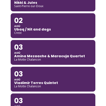
Nikki & Jules
Saint-Pierre-sur-Doux
02
AOÛ
Ubaq / Nit and dogs
Crest
03
AOÛ
Amina Mezaache & Maracuja Quartet
La Motte Chalancon
03
AOÛ
Vladimir Torres Quintet
La Motte Chalancon
03