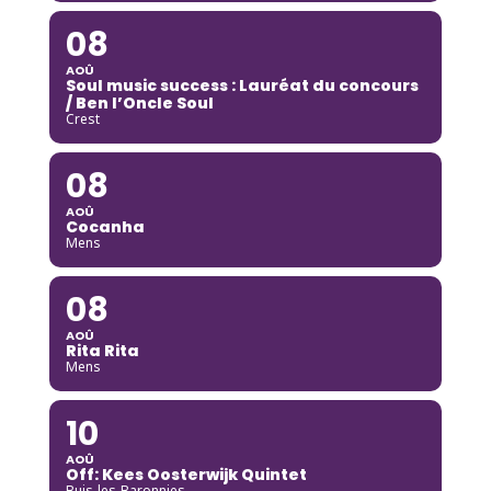
08
AOÛ
Soul music success : Lauréat du concours
/ Ben l’Oncle Soul
Crest
08
AOÛ
Cocanha
Mens
08
AOÛ
Rita Rita
Mens
10
AOÛ
Off: Kees Oosterwijk Quintet
Buis-les-Baronnies