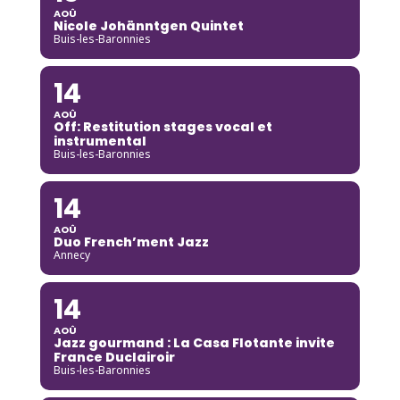
AOÛ
Nicole Johänntgen Quintet
Buis-les-Baronnies
14
AOÛ
Off: Restitution stages vocal et
instrumental
Buis-les-Baronnies
14
AOÛ
Duo French’ment Jazz
Annecy
14
AOÛ
Jazz gourmand : La Casa Flotante invite
France Duclairoir
Buis-les-Baronnies