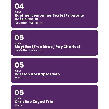
04
AOÛ
Raphaël Lemonnier Sextet tribute to
Bessie Smith
La Motte Chalancon
05
AOÛ
Mayflies (Free birds / Ray Charles)
La Motte Chalancon
05
AOÛ
Karsten Hochapfel Solo
Mens
05
AOÛ
Christine Zayed Trio
Mens