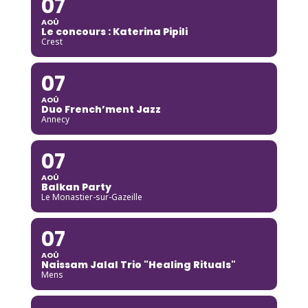
07
AOÛ
Le concours : Katerina Pipili
Crest
07
AOÛ
Duo French’ment Jazz
Annecy
07
AOÛ
Balkan Party
Le Monastier-sur-Gazeille
07
AOÛ
Naissam Jalal Trio "Healing Rituals"
Mens