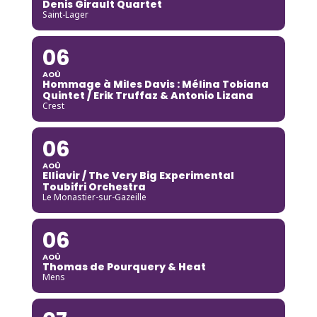
Denis Girault Quartet
Saint-Lager
06
AOÛ
Hommage à Miles Davis : Mélina Tobiana
Quintet / Erik Truffaz & Antonio Lizana
Crest
06
AOÛ
Elliavir / The Very Big Experimental
Toubifri Orchestra
Le Monastier-sur-Gazeille
06
AOÛ
Thomas de Pourquery & Heat
Mens