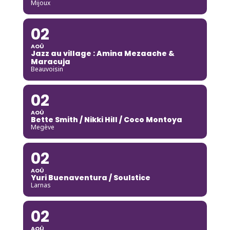
Mijoux
02
AOÛ
Jazz au village : Amina Mezaache &
Maracuja
Beauvoisin
02
AOÛ
Bette Smith / Nikki Hill / Coco Montoya
Megève
02
AOÛ
Yuri Buenaventura / Soulstice
Larnas
02
AOÛ