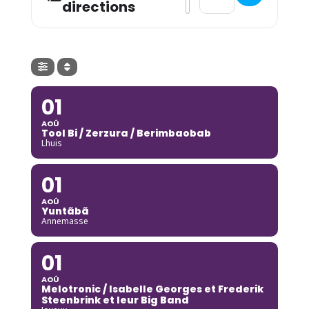
directions
01
AOÛ
Tool Bi / Zerzura / Berimbaobab
Lhuis
01
AOÛ
Yuntãbã
Annemasse
01
AOÛ
Melotronic / Isabelle Georges et Frederik
Steenbrink et leur Big Band