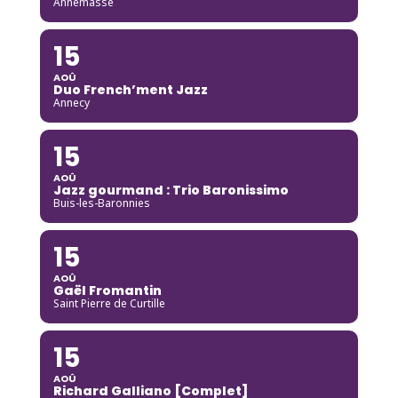
Annemasse
15
AOÛ
Duo French’ment Jazz
Annecy
15
AOÛ
Jazz gourmand : Trio Baronissimo
Buis-les-Baronnies
15
AOÛ
Gaël Fromantin
Saint Pierre de Curtille
15
AOÛ
Richard Galliano [Complet]