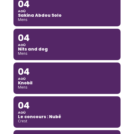
04
AOÛ
Sakina Abdou Solo
Mens
04
AOÛ
Nits and dog
Mens
04
AOÛ
Knobil
Mens
04
AOÛ
Le concours : Nubë
Crest