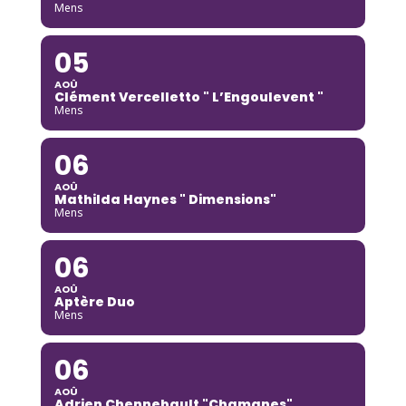
Mens
05
AOÛ
Clément Vercelletto " L’Engoulevent "
Mens
06
AOÛ
Mathilda Haynes " Dimensions"
Mens
06
AOÛ
Aptère Duo
Mens
06
AOÛ
Adrien Chennebault "Chamanes"