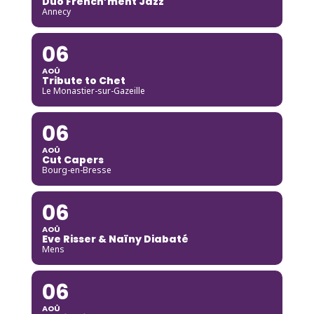
Duo French’ment Jazz
Annecy
06
AOÛ
Tribute to Chet
Le Monastier-sur-Gazeille
06
AOÛ
Cut Capers
Bourg-en-Bresse
06
AOÛ
Eve Risser & Naïny Diabaté
Mens
06
AOÛ