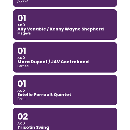
Joyeux
01
AOÛ
Ally Venable / Kenny Wayne Shepherd
Megève
01
AOÛ
Mara Dupont / JAV Contreband
Larnas
01
AOÛ
Estelle Perrault Quintet
Brou
02
AOÛ
Tricotin Swing