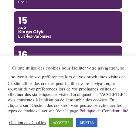
Brou
15
AOÛ
Kinga Glyk
Buis-les-Baronnies
16
AOÛ
Hot Club de Boukravie
Ce site utilise des cookies pour faciliter votre navigation, se
Valence
souvenir de vos préférences lors de vos prochaines visites et
Ce site utilise des cookies pour faciliter votre navigation, se
16
souvenir de vos préférences lors de vos prochaines visites et
effectuer des statistiques de visite. En cliquant sur "ACCEPTER",
AOÛ
vous consentez à l'utilisation de l'ensemble des cookies. En
The Franc Connection Quintet
Saint-Pierre-sur-Doux
cliquant sur "Gestion des cookies" vous pouvez sélectionner les
types de cookies à activer.
Voir la page Politique de Confidentialité
17
Gestion des Cookies
ACCEPTER
REJETER
AOÛ
Jazz au village : Lady Scott Quartet