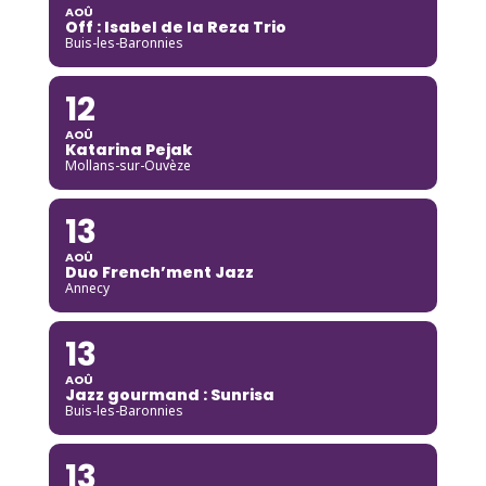
AOÛ
Off : Isabel de la Reza Trio
Buis-les-Baronnies
12
AOÛ
Katarina Pejak
Mollans-sur-Ouvèze
13
AOÛ
Duo French’ment Jazz
Annecy
13
AOÛ
Jazz gourmand : Sunrisa
Buis-les-Baronnies
13