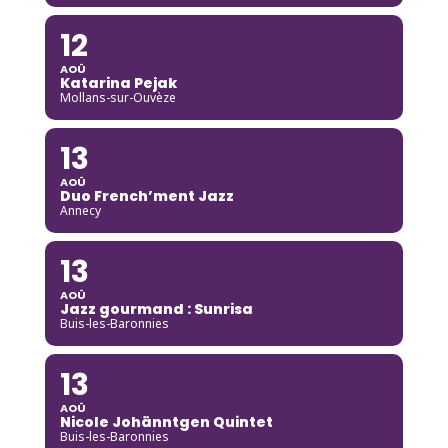
12
AOÛ
Katarina Pejak
Mollans-sur-Ouvèze
13
AOÛ
Duo French’ment Jazz
Annecy
13
AOÛ
Jazz gourmand : Sunrisa
Buis-les-Baronnies
13
AOÛ
Nicole Johänntgen Quintet
Buis-les-Baronnies