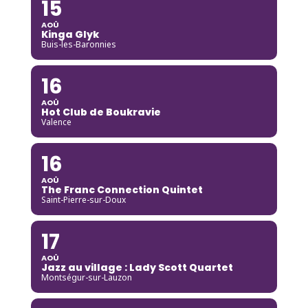
15
AOÛ
Kinga Glyk
Buis-les-Baronnies
16
AOÛ
Hot Club de Boukravie
Valence
16
AOÛ
The Franc Connection Quintet
Saint-Pierre-sur-Doux
17
AOÛ
Jazz au village : Lady Scott Quartet
Montségur-sur-Lauzon