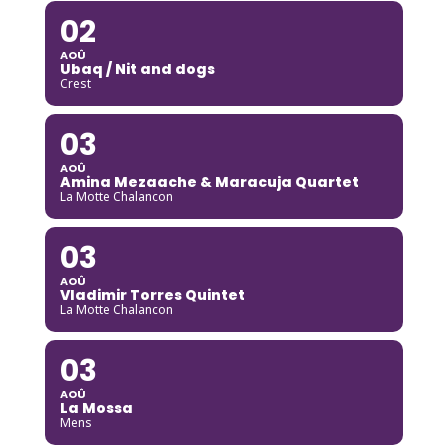
02
AOÛ
Ubaq / Nit and dogs
Crest
03
AOÛ
Amina Mezaache & Maracuja Quartet
La Motte Chalancon
03
AOÛ
Vladimir Torres Quintet
La Motte Chalancon
03
AOÛ
La Mossa
Mens