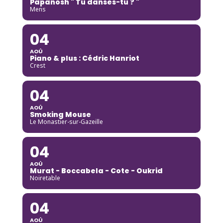
Papanosh " Tu danses-tu ? "
Mens
04
AOÛ
Piano & plus : Cédric Hanriot
Crest
04
AOÛ
Smoking Mouse
Le Monastier-sur-Gazeille
04
AOÛ
Murat - Boccabela - Cote - Oukrid
Noiretable
04
AOÛ