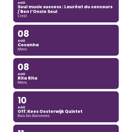
AOÛ
Soul music success : Lauréat du concours
/ Ben l’Oncle Soul
Crest
08
AOÛ
Cocanha
Mens
08
AOÛ
Rita Rita
Mens
10
AOÛ
Off: Kees Oosterwijk Quintet
Buis-les-Baronnies