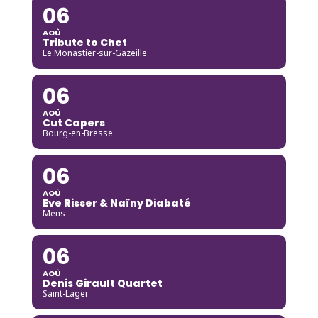
06
AOÛ
Tribute to Chet
Le Monastier-sur-Gazeille
06
AOÛ
Cut Capers
Bourg-en-Bresse
06
AOÛ
Eve Risser & Naïny Diabaté
Mens
06
AOÛ
Denis Girault Quartet
Saint-Lager