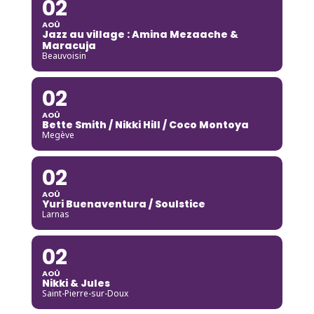
02
AOÛ
Jazz au village : Amina Mezaache &
Maracuja
Beauvoisin
02
AOÛ
Bette Smith / Nikki Hill / Coco Montoya
Megève
02
AOÛ
Yuri Buenaventura / Soulstice
Larnas
02
AOÛ
Nikki & Jules
Saint-Pierre-sur-Doux