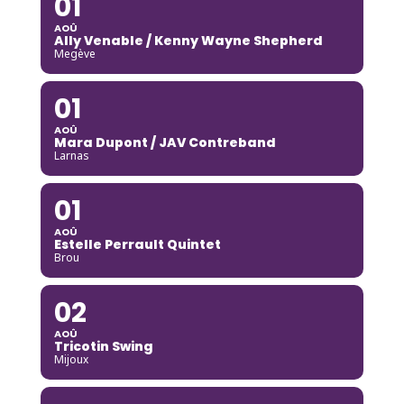
01
AOÛ
Ally Venable / Kenny Wayne Shepherd
Megève
01
AOÛ
Mara Dupont / JAV Contreband
Larnas
01
AOÛ
Estelle Perrault Quintet
Brou
02
AOÛ
Tricotin Swing
Mijoux