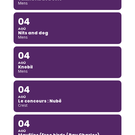
Mens
04
AOÛ
Nits and dog
Mens
04
AOÛ
Knobil
Mens
04
AOÛ
Le concours : Nubë
Crest
04
AOÛ
Mayflies (Free birds / Ray Charles)