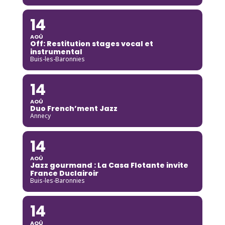
14
AOÛ
Off: Restitution stages vocal et
instrumental
Buis-les-Baronnies
14
AOÛ
Duo French’ment Jazz
Annecy
14
AOÛ
Jazz gourmand : La Casa Flotante invite
France Duclairoir
Buis-les-Baronnies
14
AOÛ