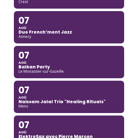
Crest
07
AOÛ
Duo French’ment Jazz
Annecy
07
AOÛ
Balkan Party
Le Monastier-sur-Gazeille
07
AOÛ
Naissam Jalal Trio "Healing Rituals"
Mens
07
AOÛ
ElektroSax avec Pierre Marcon