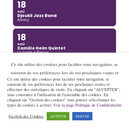
18
AOÛ
Djoukil Jazz Band
Annecy
18
AOÛ
Camille Heim Quintet
La Garde-Adhémar
Ce site utilise des cookies pour faciliter votre navigation, se
18
souvenir de vos préférences lors de vos prochaines visites et
AOÛ
Ce site utilise des cookies pour faciliter votre navigation, se
Benny Green
souvenir de vos préférences lors de vos prochaines visites et
Annecy
effectuer des statistiques de visite. En cliquant sur "ACCEPTER",
vous consentez à l'utilisation de l'ensemble des cookies. En
19
cliquant sur "Gestion des cookies" vous pouvez sélectionner les
types de cookies à activer.
Voir la page Politique de Confidentialité
AOÛ
Rusan Filiztek
Gestion des Cookies
ACCEPTER
REJETER
Annecy