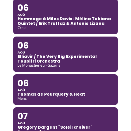
06
AOÛ
Hommage à Miles Davis : Mélina Tobiana
Quintet / Erik Truffaz & Antonio Lizana
Crest
06
AOÛ
Elliavir / The Very Big Experimental
Toubifri Orchestra
Le Monastier-sur-Gazeille
06
AOÛ
Thomas de Pourquery & Heat
Mens
07
AOÛ
Gregory Dargent "Soleil d’Hiver"