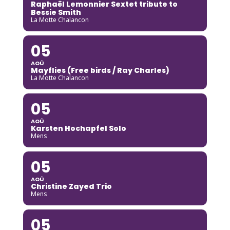
Raphaël Lemonnier Sextet tribute to
Bessie Smith
La Motte Chalancon
05
AOÛ
Mayflies (Free birds / Ray Charles)
La Motte Chalancon
05
AOÛ
Karsten Hochapfel Solo
Mens
05
AOÛ
Christine Zayed Trio
Mens
05