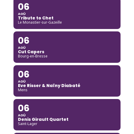
06
AOÛ
Tribute to Chet
Le Monastier-sur-Gazeille
06
AOÛ
Cut Capers
Bourg-en-Bresse
06
AOÛ
Eve Risser & Naïny Diabaté
Mens
06
AOÛ
Denis Girault Quartet
Saint-Lager