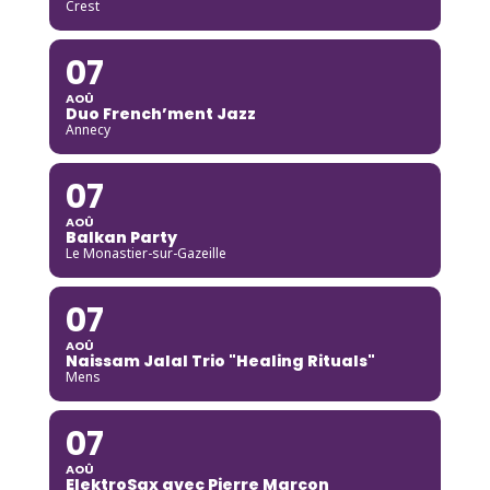
Crest
07
AOÛ
Duo French’ment Jazz
Annecy
07
AOÛ
Balkan Party
Le Monastier-sur-Gazeille
07
AOÛ
Naissam Jalal Trio "Healing Rituals"
Mens
07
AOÛ
ElektroSax avec Pierre Marcon