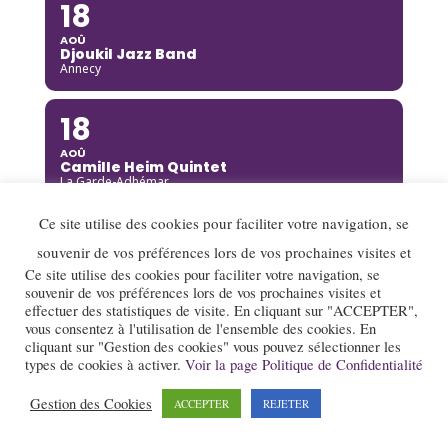
18
AOÛ
Djoukil Jazz Band
Annecy
18
AOÛ
Camille Heim Quintet
La Garde-Adhémar
Ce site utilise des cookies pour faciliter votre navigation, se
18
souvenir de vos préférences lors de vos prochaines visites et
AOÛ
Ce site utilise des cookies pour faciliter votre navigation, se
Benny Green
souvenir de vos préférences lors de vos prochaines visites et
Annecy
effectuer des statistiques de visite. En cliquant sur "ACCEPTER",
vous consentez à l'utilisation de l'ensemble des cookies. En
19
cliquant sur "Gestion des cookies" vous pouvez sélectionner les
types de cookies à activer.
Voir la page Politique de Confidentialité
AOÛ
Rusan Filiztek
Gestion des Cookies
ACCEPTER
REJETER
Annecy