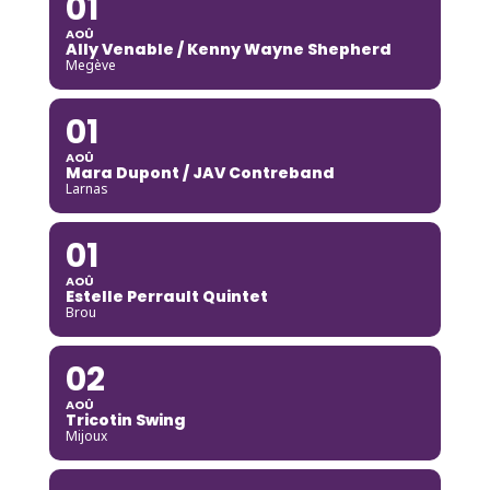
01
AOÛ
Ally Venable / Kenny Wayne Shepherd
Megève
01
AOÛ
Mara Dupont / JAV Contreband
Larnas
01
AOÛ
Estelle Perrault Quintet
Brou
02
AOÛ
Tricotin Swing
Mijoux