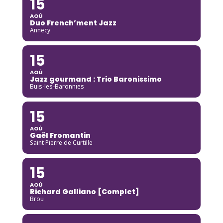
15
AOÛ
Duo French’ment Jazz
Annecy
15
AOÛ
Jazz gourmand : Trio Baronissimo
Buis-les-Baronnies
15
AOÛ
Gaël Fromantin
Saint Pierre de Curtille
15
AOÛ
Richard Galliano [Complet]
Brou