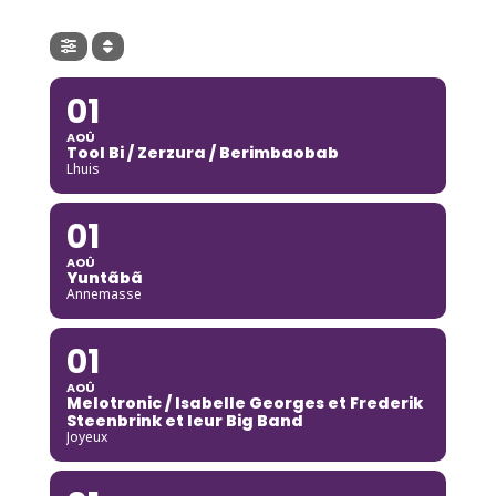
01
AOÛ
Tool Bi / Zerzura / Berimbaobab
Lhuis
01
AOÛ
Yuntãbã
Annemasse
01
AOÛ
Melotronic / Isabelle Georges et Frederik
Steenbrink et leur Big Band
Joyeux