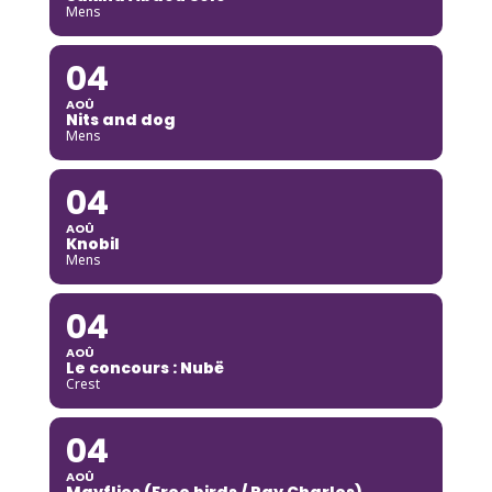
Mens
04
AOÛ
Nits and dog
Mens
04
AOÛ
Knobil
Mens
04
AOÛ
Le concours : Nubë
Crest
04
AOÛ
Mayflies (Free birds / Ray Charles)