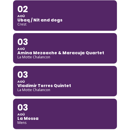
02
AOÛ
Ubaq / Nit and dogs
Crest
03
AOÛ
Amina Mezaache & Maracuja Quartet
La Motte Chalancon
03
AOÛ
Vladimir Torres Quintet
La Motte Chalancon
03
AOÛ
La Mossa
Mens