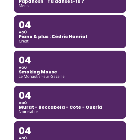
Papanosh " Tu danses-tu ? "
Mens
04
AOÛ
Piano & plus : Cédric Hanriot
Crest
04
AOÛ
Smoking Mouse
Le Monastier-sur-Gazeille
04
AOÛ
Murat - Boccabela - Cote - Oukrid
Noiretable
04
AOÛ