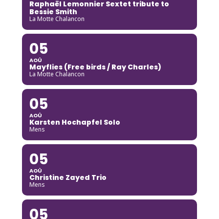
Raphaël Lemonnier Sextet tribute to
Bessie Smith
La Motte Chalancon
05
AOÛ
Mayflies (Free birds / Ray Charles)
La Motte Chalancon
05
AOÛ
Karsten Hochapfel Solo
Mens
05
AOÛ
Christine Zayed Trio
Mens
05