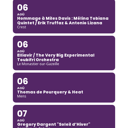
06
AOÛ
Hommage à Miles Davis : Mélina Tobiana
Quintet / Erik Truffaz & Antonio Lizana
Crest
06
AOÛ
Elliavir / The Very Big Experimental
Toubifri Orchestra
Le Monastier-sur-Gazeille
06
AOÛ
Thomas de Pourquery & Heat
Mens
07
AOÛ
Gregory Dargent "Soleil d’Hiver"