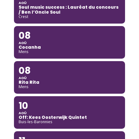
AOÛ
Soul music success : Lauréat du concours
/ Ben l’Oncle Soul
Crest
08
AOÛ
Cocanha
Mens
08
AOÛ
Rita Rita
Mens
10
AOÛ
Off: Kees Oosterwijk Quintet
Buis-les-Baronnies