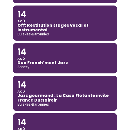
14
AOÛ
Off: Restitution stages vocal et
instrumental
Buis-les-Baronnies
14
AOÛ
Duo French’ment Jazz
Annecy
14
AOÛ
Jazz gourmand : La Casa Flotante invite
France Duclairoir
Buis-les-Baronnies
14
AOÛ