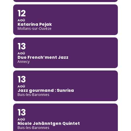
12
AOÛ
Katarina Pejak
Mollans-sur-Ouvèze
13
AOÛ
Duo French’ment Jazz
Annecy
13
AOÛ
Jazz gourmand : Sunrisa
Buis-les-Baronnies
13
AOÛ
Nicole Johänntgen Quintet
Buis-les-Baronnies