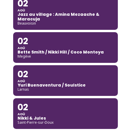
02
AOÛ
Jazz au village : Amina Mezaache &
Maracuja
Beauvoisin
02
AOÛ
Bette Smith / Nikki Hill / Coco Montoya
Megève
02
AOÛ
Yuri Buenaventura / Soulstice
Larnas
02
AOÛ
Nikki & Jules
Saint-Pierre-sur-Doux