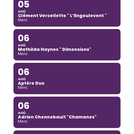
05
AOÛ
Clément Vercelletto " L’Engoulevent "
Mens
06
AOÛ
Mathilda Haynes " Dimensions"
Mens
06
AOÛ
Aptère Duo
Mens
06
AOÛ
Adrien Chennebault "Chamanes"
Mens