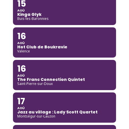
15
AOÛ
Kinga Glyk
Buis-les-Baronnies
16
AOÛ
Hot Club de Boukravie
Valence
16
AOÛ
The Franc Connection Quintet
Saint-Pierre-sur-Doux
17
AOÛ
Jazz au village : Lady Scott Quartet
Montségur-sur-Lauzon