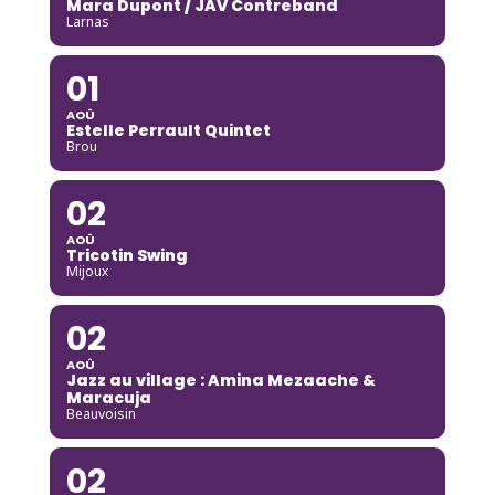
Mara Dupont / JAV Contreband
Larnas
01
AOÛ
Estelle Perrault Quintet
Brou
02
AOÛ
Tricotin Swing
Mijoux
02
AOÛ
Jazz au village : Amina Mezaache &
Maracuja
Beauvoisin
02