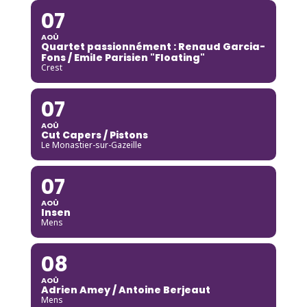
07
AOÛ
Quartet passionnément : Renaud Garcia-
Fons / Emile Parisien "Floating"
Crest
07
AOÛ
Cut Capers / Pistons
Le Monastier-sur-Gazeille
07
AOÛ
Insen
Mens
08
AOÛ
Adrien Amey / Antoine Berjeaut
Mens