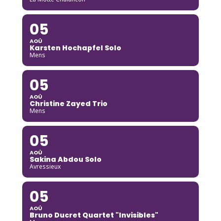
05
AOÛ
Karsten Hochapfel Solo
Mens
05
AOÛ
Christine Zayed Trio
Mens
05
AOÛ
Sakina Abdou Solo
Avressieux
05
AOÛ
Bruno Ducret Quartet "Invisibles"