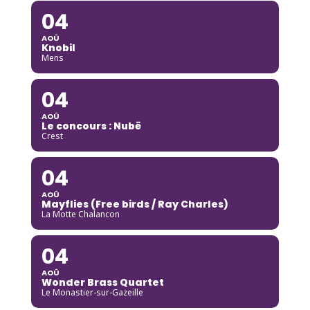
04
AOÛ
Knobil
Mens
04
AOÛ
Le concours : Nubë
Crest
04
AOÛ
Mayflies (Free birds / Ray Charles)
La Motte Chalancon
04
AOÛ
Wonder Brass Quartet
Le Monastier-sur-Gazeille