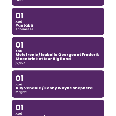
01
AOÛ
Yuntãbã
Annemasse
01
AOÛ
Melotronic / Isabelle Georges et Frederik
Steenbrink et leur Big Band
Joyeux
01
AOÛ
Ally Venable / Kenny Wayne Shepherd
Megève
01
AOÛ