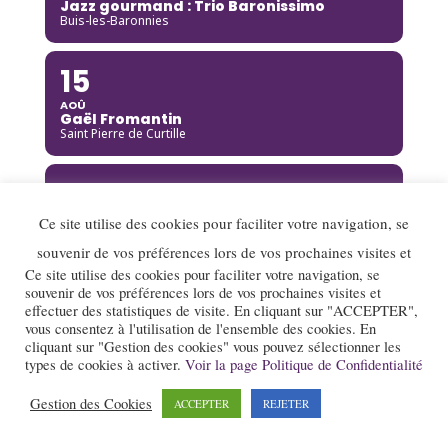
Jazz gourmand : Trio Baronissimo
Buis-les-Baronnies
15
AOÛ
Gaël Fromantin
Saint Pierre de Curtille
15
AOÛ
Ce site utilise des cookies pour faciliter votre navigation, se
Richard Galliano [Complet]
Brou
souvenir de vos préférences lors de vos prochaines visites et
Ce site utilise des cookies pour faciliter votre navigation, se
souvenir de vos préférences lors de vos prochaines visites et
15
effectuer des statistiques de visite. En cliquant sur "ACCEPTER",
vous consentez à l'utilisation de l'ensemble des cookies. En
AOÛ
Kinga Glyk
cliquant sur "Gestion des cookies" vous pouvez sélectionner les
Buis-les-Baronnies
types de cookies à activer.
Voir la page Politique de Confidentialité
Gestion des Cookies
ACCEPTER
REJETER
16
AOÛ