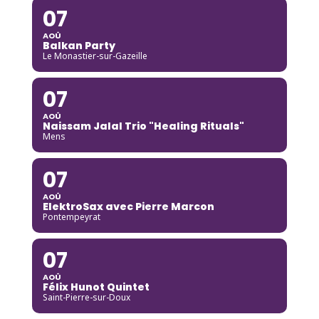
07
AOÛ
Balkan Party
Le Monastier-sur-Gazeille
07
AOÛ
Naissam Jalal Trio "Healing Rituals"
Mens
07
AOÛ
ElektroSax avec Pierre Marcon
Pontempeyrat
07
AOÛ
Félix Hunot Quintet
Saint-Pierre-sur-Doux