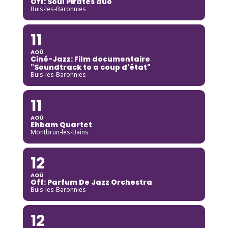
Off: Soul Pirates duo
Buis-les-Baronnies
11
AOÛ
Ciné-Jazz: Film documentaire
"Soundtrack to a coup d'état"
Buis-les-Baronnies
11
AOÛ
Ehbam Quartet
Montbrun-les-Bains
12
AOÛ
Off: Parfum De Jazz Orchestra
Buis-les-Baronnies
12