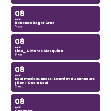
08
AOÛ
Rebecca Roger Cruz
Mens
08
AOÛ
Lina_ & Marco Mezquida
Brou
08
AOÛ
Soul music success : Lauréat du concours
/ Ben l’Oncle Soul
Crest
08
AOÛ
Cocanha