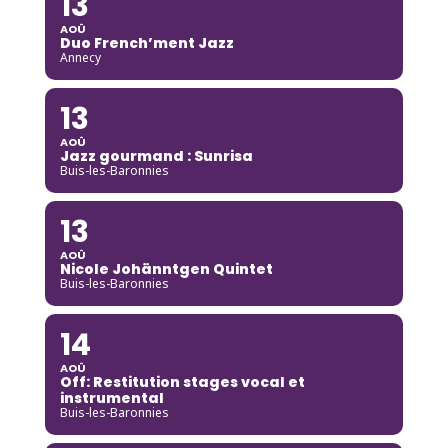
13
AOÛ
Duo French’ment Jazz
Annecy
13
AOÛ
Jazz gourmand : Sunrisa
Buis-les-Baronnies
13
AOÛ
Nicole Johänntgen Quintet
Buis-les-Baronnies
14
AOÛ
Off: Restitution stages vocal et
instrumental
Buis-les-Baronnies