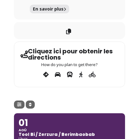
En savoir plus
Cliquez ici pour obtenir les
directions
How do you plan to get there?
01
AOÛ
Tool Bi / Zerzura / Berimbaobab
Lhuis