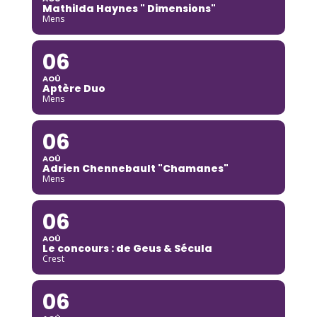
Mathilda Haynes " Dimensions"
Mens
06
AOÛ
Aptère Duo
Mens
06
AOÛ
Adrien Chennebault "Chamanes"
Mens
06
AOÛ
Le concours : de Geus & Sécula
Crest
06