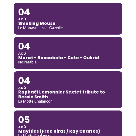
04
AOÛ
Smoking Mouse
Le Monastier-sur-Gazeille
04
AOÛ
Murat - Boccabela - Cote - Oukrid
Noiretable
04
AOÛ
Raphaël Lemonnier Sextet tribute to
Bessie Smith
La Motte Chalancon
05
AOÛ
Mayflies (Free birds / Ray Charles)
La Motte Chalancon