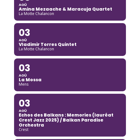
AOÛ
Amina Mezaache & Maracuja Quartet
La Motte Chalancon
03
AOÛ
Vladimir Torres Quintet
La Motte Chalancon
03
AOÛ
La Mossa
Mens
03
AOÛ
Echos des Balkans : Memories (lauréat
Crest Jazz 2025) / Balkan Paradise
Orchestra
Crest