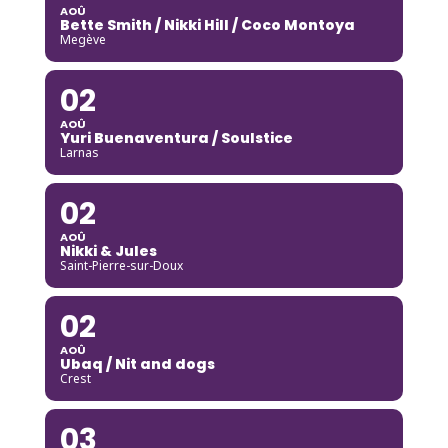
AOÛ
Bette Smith / Nikki Hill / Coco Montoya
Megève
02
AOÛ
Yuri Buenaventura / Soulstice
Larnas
02
AOÛ
Nikki & Jules
Saint-Pierre-sur-Doux
02
AOÛ
Ubaq / Nit and dogs
Crest
03