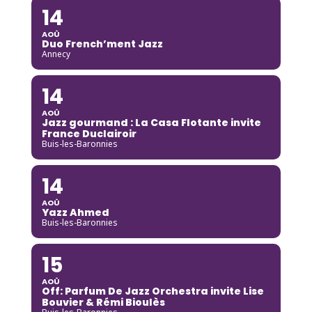
14
AOÛ
Duo French’ment Jazz
Annecy
14
AOÛ
Jazz gourmand : La Casa Flotante invite
France Duclairoir
Buis-les-Baronnies
14
AOÛ
Yazz Ahmed
Buis-les-Baronnies
15
AOÛ
Off: Parfum De Jazz Orchestra invite Lise
Bouvier & Rémi Bioulès