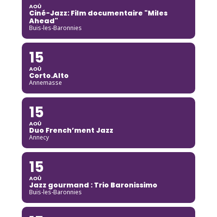
AOÛ
Ciné-Jazz: Film documentaire "Miles
Ahead"
Buis-les-Baronnies
15
AOÛ
Corto.Alto
Annemasse
15
AOÛ
Duo French’ment Jazz
Annecy
15
AOÛ
Jazz gourmand : Trio Baronissimo
Buis-les-Baronnies