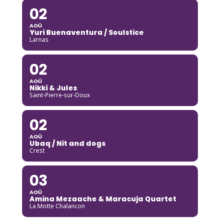
02
AOÛ
Yuri Buenaventura / Soulstice
Larnas
02
AOÛ
Nikki & Jules
Saint-Pierre-sur-Doux
02
AOÛ
Ubaq / Nit and dogs
Crest
03
AOÛ
Amina Mezaache & Maracuja Quartet
La Motte Chalancon