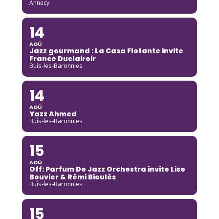
Annecy
14
AOÛ
Jazz gourmand : La Casa Flotante invite
France Duclairoir
Buis-les-Baronnies
14
AOÛ
Yazz Ahmed
Buis-les-Baronnies
15
AOÛ
Off: Parfum De Jazz Orchestra invite Lise
Bouvier & Rémi Bioulès
Buis-les-Baronnies
15