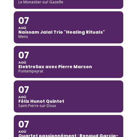
Le Monastier-sur-Gazeille
07
AOÛ
Naissam Jalal Trio "Healing Rituals"
Mens
07
AOÛ
ElektroSax avec Pierre Marcon
Pontempeyrat
07
AOÛ
Félix Hunot Quintet
Saint-Pierre-sur-Doux
07
AOÛ
Quartet passionnément : Renaud Garcia-