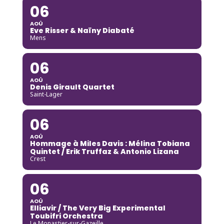
06
AOÛ
Eve Risser & Naïny Diabaté
Mens
06
AOÛ
Denis Girault Quartet
Saint-Lager
06
AOÛ
Hommage à Miles Davis : Mélina Tobiana
Quintet / Erik Truffaz & Antonio Lizana
Crest
06
AOÛ
Elliavir / The Very Big Experimental
Toubifri Orchestra
Le Monastier-sur-Gazeille