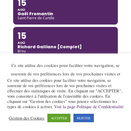
15
AOÛ
Gaël Fromantin
Saint Pierre de Curtille
15
AOÛ
Richard Galliano [Complet]
Brou
Ce site utilise des cookies pour faciliter votre navigation, se
15
souvenir de vos préférences lors de vos prochaines visites et
AOÛ
Kinga Glyk
Ce site utilise des cookies pour faciliter votre navigation, se
Buis-les-Baronnies
souvenir de vos préférences lors de vos prochaines visites et
effectuer des statistiques de visite. En cliquant sur "ACCEPTER",
vous consentez à l'utilisation de l'ensemble des cookies. En
16
cliquant sur "Gestion des cookies" vous pouvez sélectionner les
types de cookies à activer.
Voir la page Politique de Confidentialité
AOÛ
Hot Club de Boukravie
Valence
Gestion des Cookies
ACCEPTER
REJETER