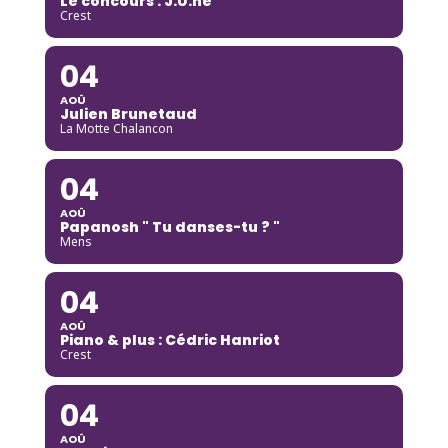
Le concours : J.U.ne
Crest
04
AOÛ
Julien Brunetaud
La Motte Chalancon
04
AOÛ
Papanosh " Tu danses-tu ? "
Mens
04
AOÛ
Piano & plus : Cédric Hanriot
Crest
04
AOÛ