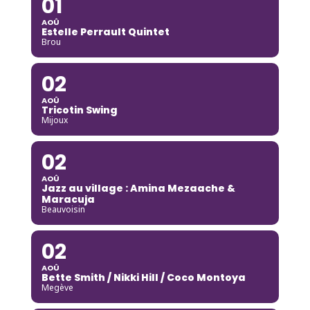
01
AOÛ
Estelle Perrault Quintet
Brou
02
AOÛ
Tricotin Swing
Mijoux
02
AOÛ
Jazz au village : Amina Mezaache &
Maracuja
Beauvoisin
02
AOÛ
Bette Smith / Nikki Hill / Coco Montoya
Megève