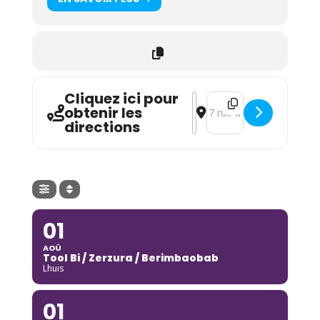
Cliquez ici pour
Address - Le club : Juan C
Destination Address - L
obtenir les
directions
01
AOÛ
Tool Bi / Zerzura / Berimbaobab
Lhuis
01