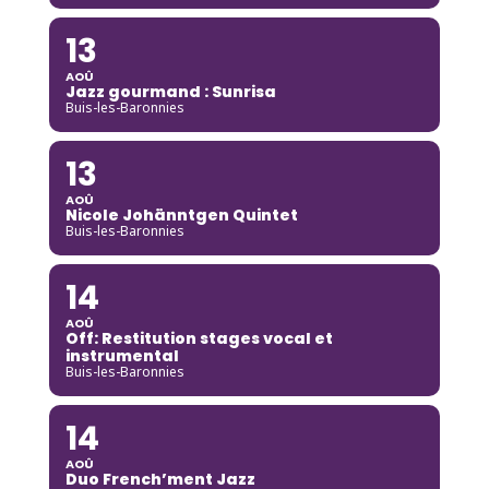
13
AOÛ
Jazz gourmand : Sunrisa
Buis-les-Baronnies
13
AOÛ
Nicole Johänntgen Quintet
Buis-les-Baronnies
14
AOÛ
Off: Restitution stages vocal et
instrumental
Buis-les-Baronnies
14
AOÛ
Duo French’ment Jazz