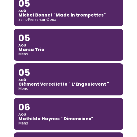
05
AOÛ
Michel Bonnet "Made in trompettes"
Saint-Pierre-sur-Doux
05
AOÛ
Marsa Trio
Mens
05
AOÛ
Clément Vercelletto " L’Engoulevent "
Mens
06
AOÛ
Mathilda Haynes " Dimensions"
Mens