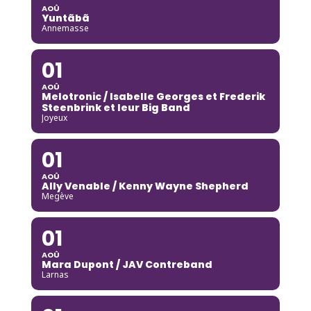
AOÛ
Yuntãbã
Annemasse
01
AOÛ
Melotronic / Isabelle Georges et Frederik
Steenbrink et leur Big Band
Joyeux
01
AOÛ
Ally Venable / Kenny Wayne Shepherd
Megève
01
AOÛ
Mara Dupont / JAV Contreband
Larnas