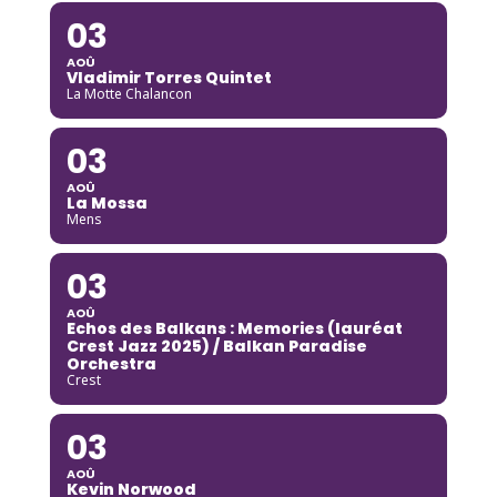
03
AOÛ
Vladimir Torres Quintet
La Motte Chalancon
03
AOÛ
La Mossa
Mens
03
AOÛ
Echos des Balkans : Memories (lauréat
Crest Jazz 2025) / Balkan Paradise
Orchestra
Crest
03
AOÛ
Kevin Norwood