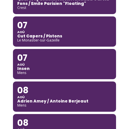
Fons / Emile Parisien "Floating"
Crest
07
AOÛ
Cut Capers / Pistons
Le Monastier-sur-Gazeille
07
AOÛ
Insen
Mens
08
AOÛ
Adrien Amey / Antoine Berjeaut
Mens
08