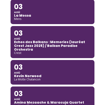
03
AOÛ
La Mossa
Mens
03
AOÛ
Echos des Balkans : Memories (lauréat
Crest Jazz 2025) / Balkan Paradise
Orchestra
Crest
03
AOÛ
Kevin Norwood
La Motte Chalancon
03
AOÛ
Amina Mezaache & Maracuja Quartet