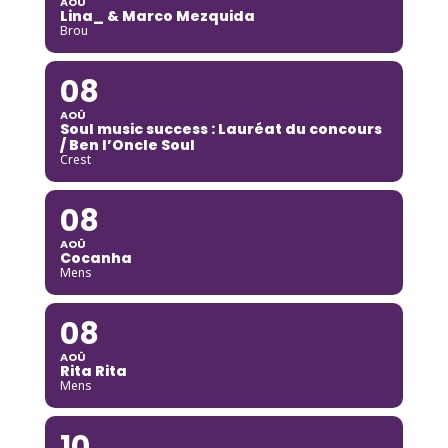
AOÛ
Lina_ & Marco Mezquida
Brou
08
AOÛ
Soul music success : Lauréat du concours
/ Ben l’Oncle Soul
Crest
08
AOÛ
Cocanha
Mens
08
AOÛ
Rita Rita
Mens
10