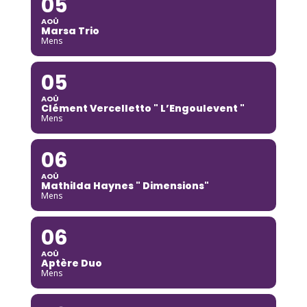
05
AOÛ
Marsa Trio
Mens
05
AOÛ
Clément Vercelletto " L’Engoulevent "
Mens
06
AOÛ
Mathilda Haynes " Dimensions"
Mens
06
AOÛ
Aptère Duo
Mens