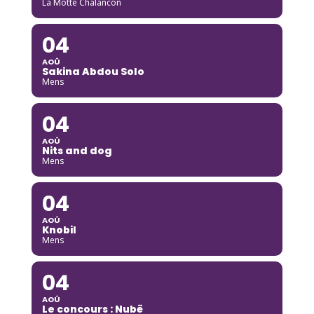
La Motte Chalancon
04
AOÛ
Sakina Abdou Solo
Mens
04
AOÛ
Nits and dog
Mens
04
AOÛ
Knobil
Mens
04
AOÛ
Le concours : Nubë