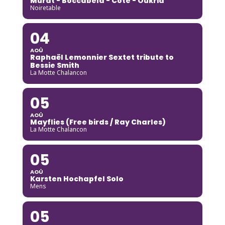
Murat - Boccabela - Cote - Oukrid
Noiretable
04
AOÛ
Raphaël Lemonnier Sextet tribute to
Bessie Smith
La Motte Chalancon
05
AOÛ
Mayflies (Free birds / Ray Charles)
La Motte Chalancon
05
AOÛ
Karsten Hochapfel Solo
Mens
05