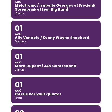
AOÛ
Melotronic / Isabelle Georges et Frederik
Steenbrink et leur Big Band
Joyeux
01
AOÛ
Ally Venable / Kenny Wayne Shepherd
Megève
01
AOÛ
Mara Dupont / JAV Contreband
Larnas
01
AOÛ
Estelle Perrault Quintet
Brou