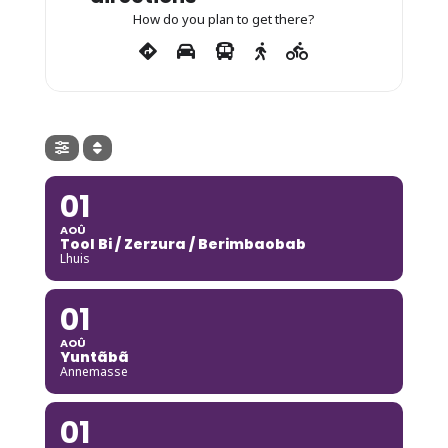
How do you plan to get there?
01
AOÛ
Tool Bi / Zerzura / Berimbaobab
Lhuis
01
AOÛ
Yuntãbã
Annemasse
01