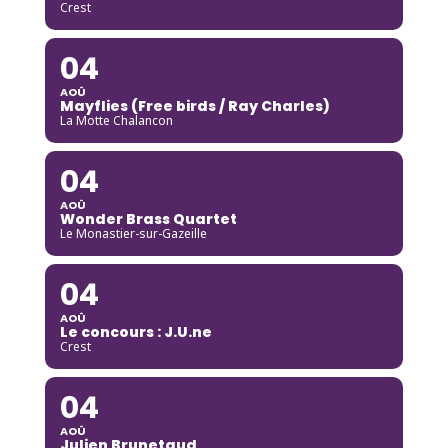
Crest
04
AOÛ
Mayflies (Free birds / Ray Charles)
La Motte Chalancon
04
AOÛ
Wonder Brass Quartet
Le Monastier-sur-Gazeille
04
AOÛ
Le concours : J.U.ne
Crest
04
AOÛ
Julien Brunetaud