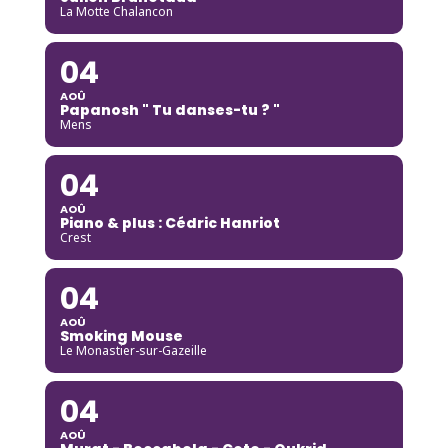
La Motte Chalancon
04
AOÛ
Papanosh " Tu danses-tu ? "
Mens
04
AOÛ
Piano & plus : Cédric Hanriot
Crest
04
AOÛ
Smoking Mouse
Le Monastier-sur-Gazeille
04
AOÛ