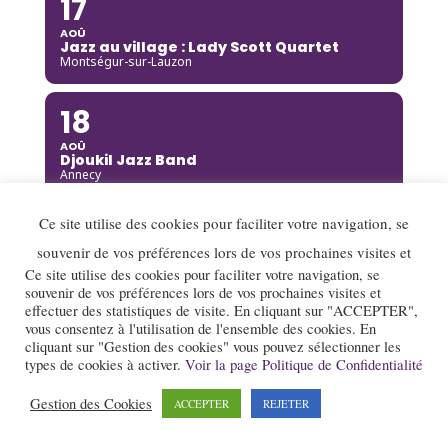
17
AOÛ
Jazz au village : Lady Scott Quartet
Montségur-sur-Lauzon
18
AOÛ
Djoukil Jazz Band
Annecy
Ce site utilise des cookies pour faciliter votre navigation, se
18
souvenir de vos préférences lors de vos prochaines visites et
AOÛ
Camille Heim Quintet
Ce site utilise des cookies pour faciliter votre navigation, se
La Garde-Adhémar
souvenir de vos préférences lors de vos prochaines visites et
effectuer des statistiques de visite. En cliquant sur "ACCEPTER",
vous consentez à l'utilisation de l'ensemble des cookies. En
18
cliquant sur "Gestion des cookies" vous pouvez sélectionner les
types de cookies à activer.
Voir la page Politique de Confidentialité
AOÛ
Benny Green
Annecy
Gestion des Cookies
ACCEPTER
REJETER