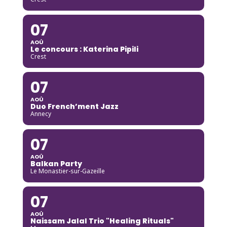
07
AOÛ
Le concours : Katerina Pipili
Crest
07
AOÛ
Duo French’ment Jazz
Annecy
07
AOÛ
Balkan Party
Le Monastier-sur-Gazeille
07
AOÛ
Naissam Jalal Trio "Healing Rituals"