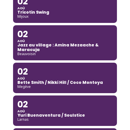
02
AOÛ
Tricotin Swing
Mijoux
02
AOÛ
Jazz au village : Amina Mezaache &
Maracuja
Beauvoisin
02
AOÛ
Bette Smith / Nikki Hill / Coco Montoya
Megève
02
AOÛ
Yuri Buenaventura / Soulstice
Larnas