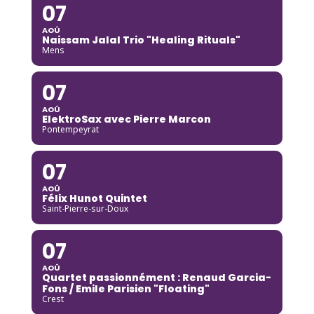
07
AOÛ
Naissam Jalal Trio "Healing Rituals"
Mens
07
AOÛ
ElektroSax avec Pierre Marcon
Pontempeyrat
07
AOÛ
Félix Hunot Quintet
Saint-Pierre-sur-Doux
07
AOÛ
Quartet passionnément : Renaud Garcia-
Fons / Emile Parisien "Floating"
Crest