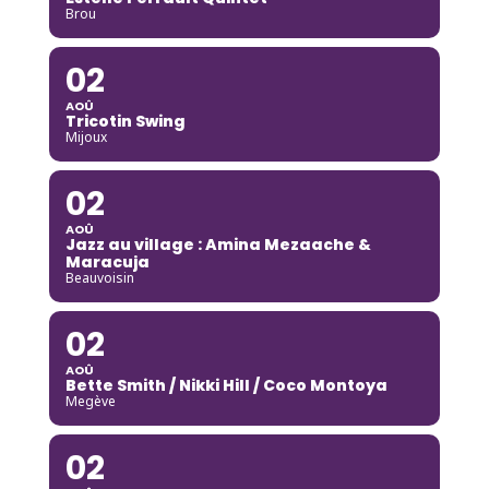
Brou
02
AOÛ
Tricotin Swing
Mijoux
02
AOÛ
Jazz au village : Amina Mezaache &
Maracuja
Beauvoisin
02
AOÛ
Bette Smith / Nikki Hill / Coco Montoya
Megève
02