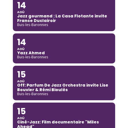
14
AOÛ
Jazz gourmand : La Casa Flotante invite
France Duclairoir
Buis-les-Baronnies
14
AOÛ
Yazz Ahmed
Buis-les-Baronnies
15
AOÛ
Off: Parfum De Jazz Orchestra invite Lise
Bouvier & Rémi Bioulès
Buis-les-Baronnies
15
AOÛ
Ciné-Jazz: Film documentaire "Miles
Ahead"