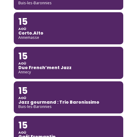
Buis-les-Baronnies
15
AOÛ
Corto.Alto
Annemasse
15
AOÛ
Duo French’ment Jazz
Annecy
15
AOÛ
Jazz gourmand : Trio Baronissimo
Buis-les-Baronnies
15
AOÛ
Gaël Fromantin