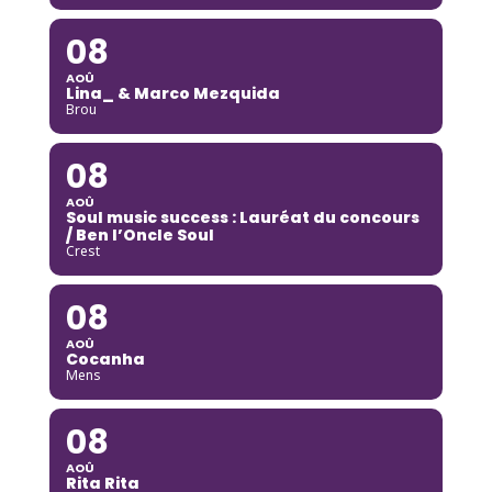
08
AOÛ
Lina_ & Marco Mezquida
Brou
08
AOÛ
Soul music success : Lauréat du concours
/ Ben l’Oncle Soul
Crest
08
AOÛ
Cocanha
Mens
08
AOÛ
Rita Rita