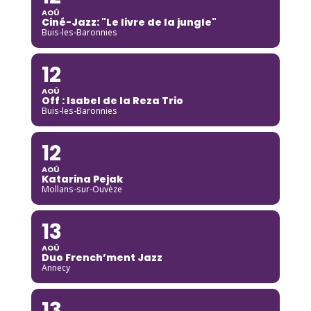
AOÛ
Ciné-Jazz: "Le livre de la jungle"
Buis-les-Baronnies
12
AOÛ
Off : Isabel de la Reza Trio
Buis-les-Baronnies
12
AOÛ
Katarina Pejak
Mollans-sur-Ouvèze
13
AOÛ
Duo French’ment Jazz
Annecy
13