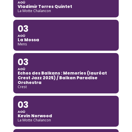
AOÛ
Vladimir Torres Quintet
La Motte Chalancon
03
AOÛ
La Mossa
Mens
03
AOÛ
Echos des Balkans : Memories (lauréat
Crest Jazz 2025) / Balkan Paradise
Orchestra
Crest
03
AOÛ
Kevin Norwood
La Motte Chalancon