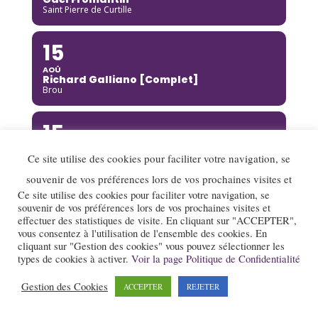
Saint Pierre de Curtille
15
AOÛ
Richard Galliano [Complet]
Brou
15
AOÛ
Ce site utilise des cookies pour faciliter votre navigation, se
Kinga Glyk
Buis-les-Baronnies
souvenir de vos préférences lors de vos prochaines visites et
Ce site utilise des cookies pour faciliter votre navigation, se
16
souvenir de vos préférences lors de vos prochaines visites et
effectuer des statistiques de visite. En cliquant sur "ACCEPTER",
AOÛ
vous consentez à l'utilisation de l'ensemble des cookies. En
Hot Club de Boukravie
cliquant sur "Gestion des cookies" vous pouvez sélectionner les
Valence
types de cookies à activer.
Voir la page Politique de Confidentialité
16
Gestion des Cookies
ACCEPTER
REJETER
AOÛ