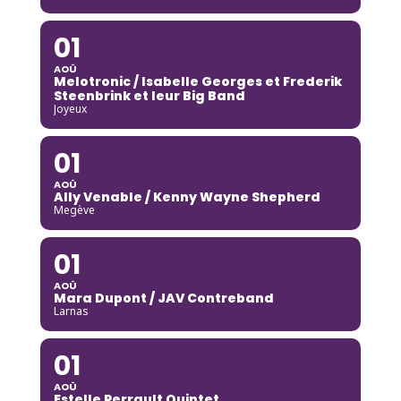
01
AOÛ
Melotronic / Isabelle Georges et Frederik
Steenbrink et leur Big Band
Joyeux
01
AOÛ
Ally Venable / Kenny Wayne Shepherd
Megève
01
AOÛ
Mara Dupont / JAV Contreband
Larnas
01
AOÛ
Estelle Perrault Quintet