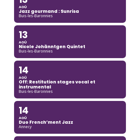
AOÛ
Jazz gourmand : Sunrisa
Buis-les-Baronnies
13
AOÛ
Nicole Johänntgen Quintet
Buis-les-Baronnies
14
AOÛ
Off: Restitution stages vocal et
instrumental
Buis-les-Baronnies
14
AOÛ
Duo French’ment Jazz
Annecy