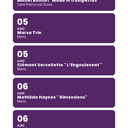
Michel Bonnet "Made in trompettes"
Saint-Pierre-sur-Doux
05
AOÛ
Marsa Trio
Mens
05
AOÛ
Clément Vercelletto " L’Engoulevent "
Mens
06
AOÛ
Mathilda Haynes " Dimensions"
Mens
06
AOÛ