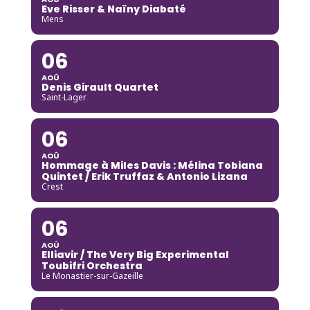
Eve Risser & Naïny Diabaté
Mens
06
AOÛ
Denis Girault Quartet
Saint-Lager
06
AOÛ
Hommage à Miles Davis : Mélina Tobiana
Quintet / Erik Truffaz & Antonio Lizana
Crest
06
AOÛ
Elliavir / The Very Big Experimental
Toubifri Orchestra
Le Monastier-sur-Gazeille