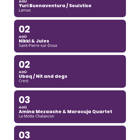
AOÛ
Yuri Buenaventura / Soulstice
Larnas
02
AOÛ
Nikki & Jules
Saint-Pierre-sur-Doux
02
AOÛ
Ubaq / Nit and dogs
Crest
03
AOÛ
Amina Mezaache & Maracuja Quartet
La Motte Chalancon
03