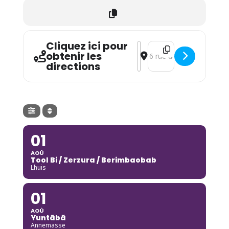
Cliquez ici pour
Address - Les Virtuoses [
Destination Address - L
obtenir les
directions
01
AOÛ
Tool Bi / Zerzura / Berimbaobab
Lhuis
01
AOÛ
Yuntãbã
Annemasse