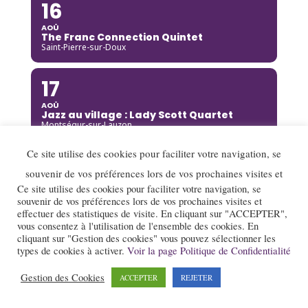
16
AOÛ
The Franc Connection Quintet
Saint-Pierre-sur-Doux
17
AOÛ
Jazz au village : Lady Scott Quartet
Montségur-sur-Lauzon
Ce site utilise des cookies pour faciliter votre navigation, se
18
souvenir de vos préférences lors de vos prochaines visites et
AOÛ
Ce site utilise des cookies pour faciliter votre navigation, se
Djoukil Jazz Band
souvenir de vos préférences lors de vos prochaines visites et
Annecy
effectuer des statistiques de visite. En cliquant sur "ACCEPTER",
vous consentez à l'utilisation de l'ensemble des cookies. En
18
cliquant sur "Gestion des cookies" vous pouvez sélectionner les
types de cookies à activer.
Voir la page Politique de Confidentialité
AOÛ
Camille Heim Quintet
Gestion des Cookies
ACCEPTER
REJETER
La Garde-Adhémar