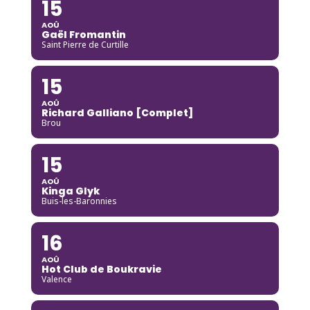
15
AOÛ
Gaël Fromantin
Saint Pierre de Curtille
15
AOÛ
Richard Galliano [Complet]
Brou
15
AOÛ
Kinga Glyk
Buis-les-Baronnies
16
AOÛ
Hot Club de Boukravie
Valence