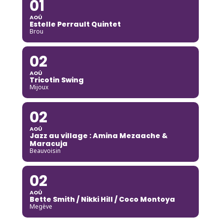
01
AOÛ
Estelle Perrault Quintet
Brou
02
AOÛ
Tricotin Swing
Mijoux
02
AOÛ
Jazz au village : Amina Mezaache &
Maracuja
Beauvoisin
02
AOÛ
Bette Smith / Nikki Hill / Coco Montoya
Megève