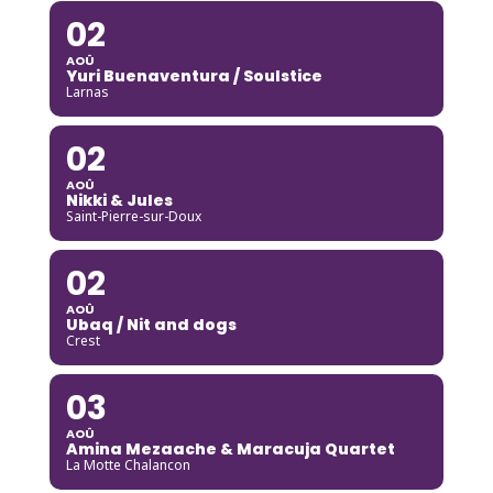
02
AOÛ
Yuri Buenaventura / Soulstice
Larnas
02
AOÛ
Nikki & Jules
Saint-Pierre-sur-Doux
02
AOÛ
Ubaq / Nit and dogs
Crest
03
AOÛ
Amina Mezaache & Maracuja Quartet
La Motte Chalancon