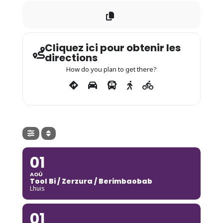
Cliquez ici pour obtenir les
directions
How do you plan to get there?
01
AOÛ
Tool Bi / Zerzura / Berimbaobab
Lhuis
01