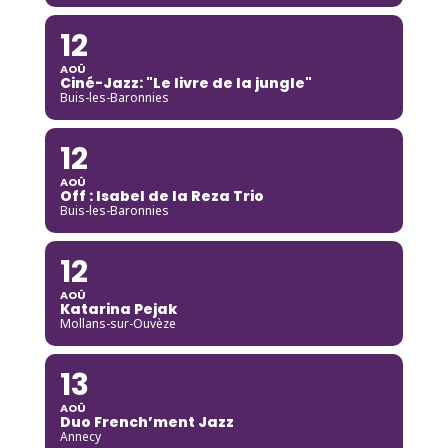
12
AOÛ
Ciné-Jazz: "Le livre de la jungle"
Buis-les-Baronnies
12
AOÛ
Off : Isabel de la Reza Trio
Buis-les-Baronnies
12
AOÛ
Katarina Pejak
Mollans-sur-Ouvèze
13
AOÛ
Duo French’ment Jazz
Annecy