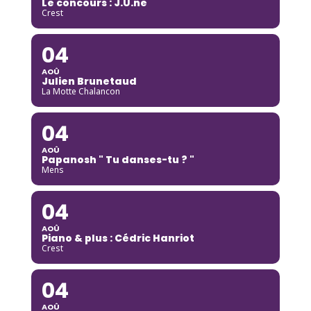
Le concours : J.U.ne
Crest
04
AOÛ
Julien Brunetaud
La Motte Chalancon
04
AOÛ
Papanosh " Tu danses-tu ? "
Mens
04
AOÛ
Piano & plus : Cédric Hanriot
Crest
04
AOÛ