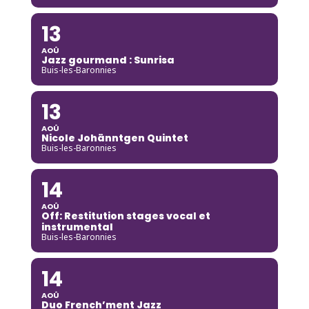
13
AOÛ
Jazz gourmand : Sunrisa
Buis-les-Baronnies
13
AOÛ
Nicole Johänntgen Quintet
Buis-les-Baronnies
14
AOÛ
Off: Restitution stages vocal et
instrumental
Buis-les-Baronnies
14
AOÛ
Duo French’ment Jazz