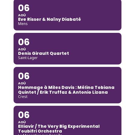
06
AOÛ
Eve Risser & Naïny Diabaté
Mens
06
AOÛ
Denis Girault Quartet
Saint-Lager
06
AOÛ
Hommage à Miles Davis : Mélina Tobiana
Quintet / Erik Truffaz & Antonio Lizana
Crest
06
AOÛ
Elliavir / The Very Big Experimental
Toubifri Orchestra