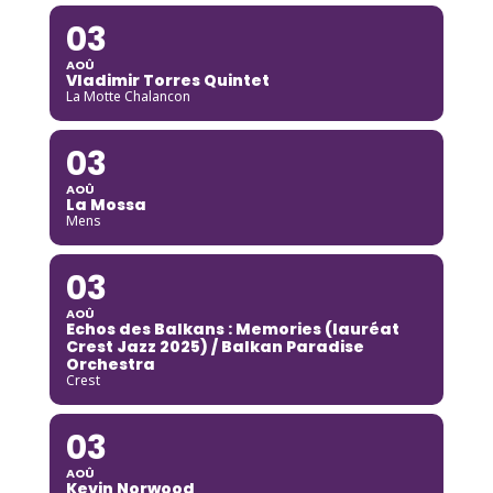
03
AOÛ
Vladimir Torres Quintet
La Motte Chalancon
03
AOÛ
La Mossa
Mens
03
AOÛ
Echos des Balkans : Memories (lauréat
Crest Jazz 2025) / Balkan Paradise
Orchestra
Crest
03
AOÛ
Kevin Norwood