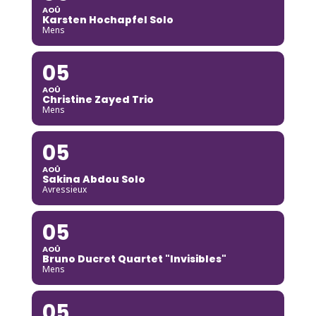
AOÛ
Karsten Hochapfel Solo
Mens
05
AOÛ
Christine Zayed Trio
Mens
05
AOÛ
Sakina Abdou Solo
Avressieux
05
AOÛ
Bruno Ducret Quartet "Invisibles"
Mens
05