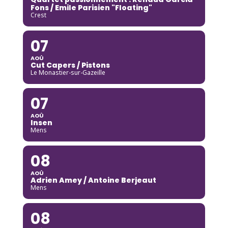
Fons / Emile Parisien "Floating"
Crest
07
AOÛ
Cut Capers / Pistons
Le Monastier-sur-Gazeille
07
AOÛ
Insen
Mens
08
AOÛ
Adrien Amey / Antoine Berjeaut
Mens
08