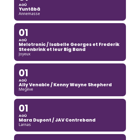
AOÛ
Yuntãbã
Annemasse
01
AOÛ
Melotronic / Isabelle Georges et Frederik
Steenbrink et leur Big Band
Joyeux
01
AOÛ
Ally Venable / Kenny Wayne Shepherd
Megève
01
AOÛ
Mara Dupont / JAV Contreband
Larnas