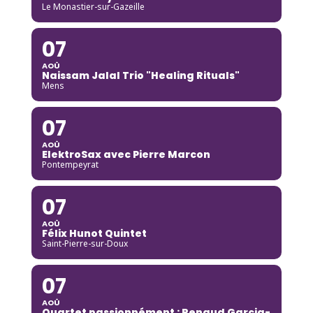
Le Monastier-sur-Gazeille
07
AOÛ
Naissam Jalal Trio "Healing Rituals"
Mens
07
AOÛ
ElektroSax avec Pierre Marcon
Pontempeyrat
07
AOÛ
Félix Hunot Quintet
Saint-Pierre-sur-Doux
07
AOÛ
Quartet passionnément : Renaud Garcia-