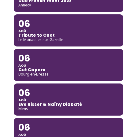
Duo French’ment Jazz
Annecy
06
AOÛ
Tribute to Chet
Le Monastier-sur-Gazeille
06
AOÛ
Cut Capers
Bourg-en-Bresse
06
AOÛ
Eve Risser & Naïny Diabaté
Mens
06
AOÛ