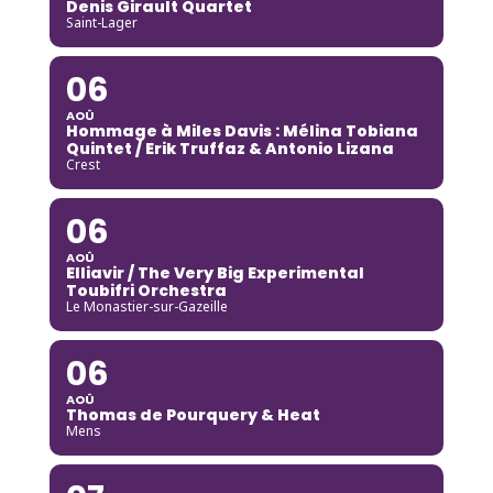
Denis Girault Quartet
Saint-Lager
06
AOÛ
Hommage à Miles Davis : Mélina Tobiana
Quintet / Erik Truffaz & Antonio Lizana
Crest
06
AOÛ
Elliavir / The Very Big Experimental
Toubifri Orchestra
Le Monastier-sur-Gazeille
06
AOÛ
Thomas de Pourquery & Heat
Mens