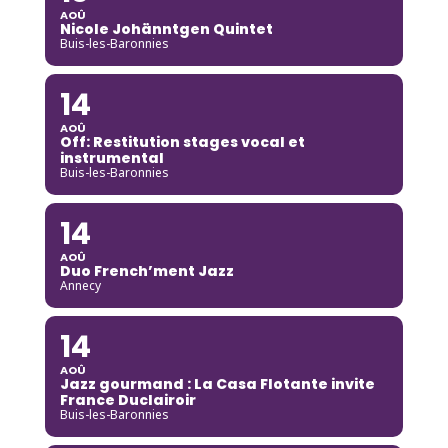
AOÛ
Nicole Johänntgen Quintet
Buis-les-Baronnies
14
AOÛ
Off: Restitution stages vocal et
instrumental
Buis-les-Baronnies
14
AOÛ
Duo French’ment Jazz
Annecy
14
AOÛ
Jazz gourmand : La Casa Flotante invite
France Duclairoir
Buis-les-Baronnies