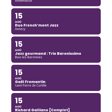
Annemasse
15
AOÛ
Duo French’ment Jazz
Annecy
15
AOÛ
Jazz gourmand : Trio Baronissimo
Buis-les-Baronnies
15
AOÛ
Gaël Fromantin
Saint Pierre de Curtille
15
AOÛ
Richard Galliano [Complet]