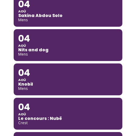
04
AOÛ
Sakina Abdou Solo
Mens
04
AOÛ
Nits and dog
Mens
04
AOÛ
Knobil
Mens
04
AOÛ
Le concours : Nubë
Crest