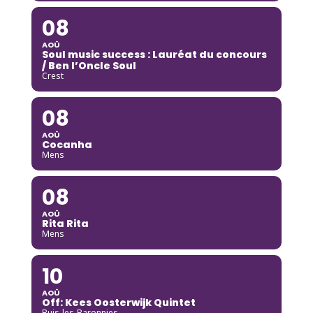
08
AOÛ
Soul music success : Lauréat du concours
/ Ben l’Oncle Soul
Crest
08
AOÛ
Cocanha
Mens
08
AOÛ
Rita Rita
Mens
10
AOÛ
Off: Kees Oosterwijk Quintet
Buis-les-Baronnies