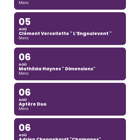
Mens
05
AOÛ
Clément Vercelletto " L’Engoulevent "
Mens
06
AOÛ
Mathilda Haynes " Dimensions"
Mens
06
AOÛ
Aptère Duo
Mens
06
AOÛ
Adrien Chennebault "Chamanes"