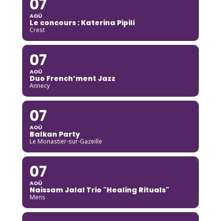
07
AOÛ
Le concours : Katerina Pipili
Crest
07
AOÛ
Duo French’ment Jazz
Annecy
07
AOÛ
Balkan Party
Le Monastier-sur-Gazeille
07
AOÛ
Naissam Jalal Trio "Healing Rituals"
Mens