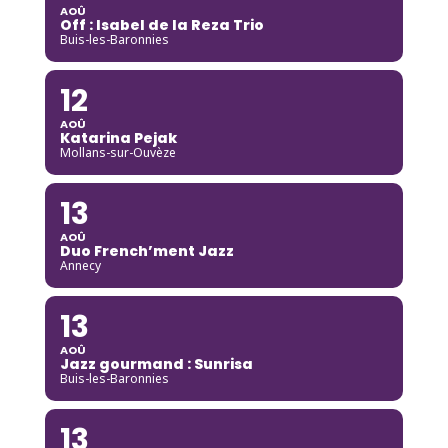
AOÛ
Off : Isabel de la Reza Trio
Buis-les-Baronnies
12
AOÛ
Katarina Pejak
Mollans-sur-Ouvèze
13
AOÛ
Duo French’ment Jazz
Annecy
13
AOÛ
Jazz gourmand : Sunrisa
Buis-les-Baronnies
13