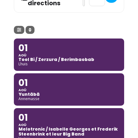
directions
01
AOÛ
Tool Bi / Zerzura / Berimbaobab
Lhuis
01
AOÛ
Yuntãbã
Annemasse
01
AOÛ
Melotronic / Isabelle Georges et Frederik
Steenbrink et leur Big Band