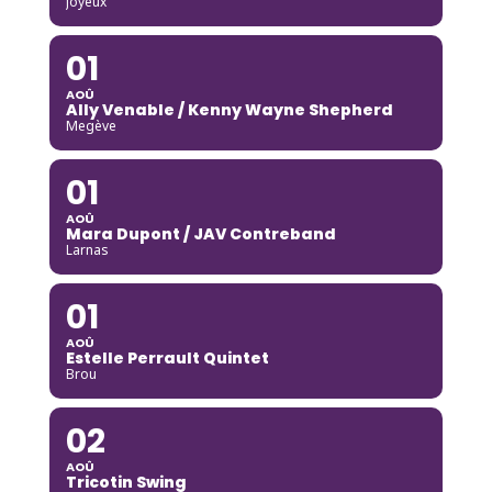
Joyeux
01
AOÛ
Ally Venable / Kenny Wayne Shepherd
Megève
01
AOÛ
Mara Dupont / JAV Contreband
Larnas
01
AOÛ
Estelle Perrault Quintet
Brou
02
AOÛ
Tricotin Swing