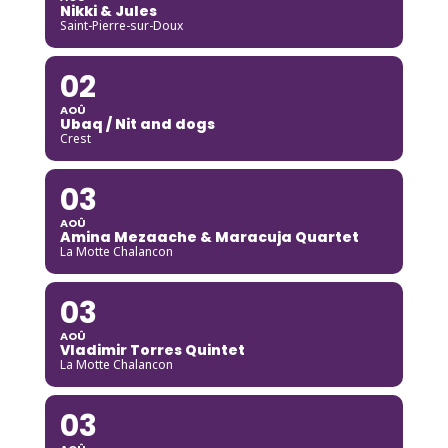
Nikki & Jules
Saint-Pierre-sur-Doux
02
AOÛ
Ubaq / Nit and dogs
Crest
03
AOÛ
Amina Mezaache & Maracuja Quartet
La Motte Chalancon
03
AOÛ
Vladimir Torres Quintet
La Motte Chalancon
03