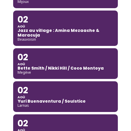
Mijoux
02
AOÛ
Jazz au village : Amina Mezaache &
Maracuja
Beauvoisin
02
AOÛ
Bette Smith / Nikki Hill / Coco Montoya
Megève
02
AOÛ
Yuri Buenaventura / Soulstice
Larnas
02
AOÛ