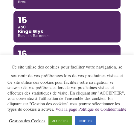
Brou
15
AOÛ
Kinga Glyk
Buis-les-Baronnies
16
AOÛ
Hot Club de Boukravie
Ce site utilise des cookies pour faciliter votre navigation, se
Valence
souvenir de vos préférences lors de vos prochaines visites et
Ce site utilise des cookies pour faciliter votre navigation, se
16
souvenir de vos préférences lors de vos prochaines visites et
effectuer des statistiques de visite. En cliquant sur "ACCEPTER",
AOÛ
vous consentez à l'utilisation de l'ensemble des cookies. En
The Franc Connection Quintet
Saint-Pierre-sur-Doux
cliquant sur "Gestion des cookies" vous pouvez sélectionner les
types de cookies à activer.
Voir la page Politique de Confidentialité
17
Gestion des Cookies
ACCEPTER
REJETER
AOÛ
Jazz au village : Lady Scott Quartet