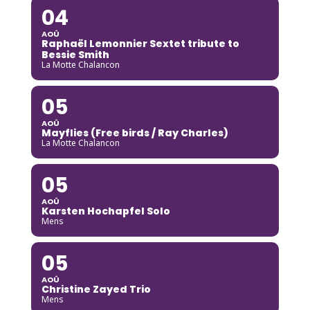
04
AOÛ
Raphaël Lemonnier Sextet tribute to
Bessie Smith
La Motte Chalancon
05
AOÛ
Mayflies (Free birds / Ray Charles)
La Motte Chalancon
05
AOÛ
Karsten Hochapfel Solo
Mens
05
AOÛ
Christine Zayed Trio
Mens