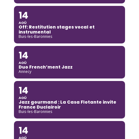
14
AOÛ
Off: Restitution stages vocal et
instrumental
Buis-les-Baronnies
14
AOÛ
Duo French’ment Jazz
Annecy
14
AOÛ
Jazz gourmand : La Casa Flotante invite
France Duclairoir
Buis-les-Baronnies
14
AOÛ