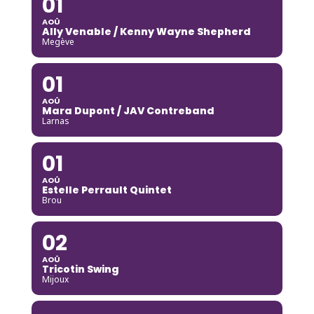
01
AOÛ
Ally Venable / Kenny Wayne Shepherd
Megève
01
AOÛ
Mara Dupont / JAV Contreband
Larnas
01
AOÛ
Estelle Perrault Quintet
Brou
02
AOÛ
Tricotin Swing
Mijoux