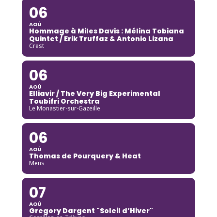
06
AOÛ
Hommage à Miles Davis : Mélina Tobiana
Quintet / Erik Truffaz & Antonio Lizana
Crest
06
AOÛ
Elliavir / The Very Big Experimental
Toubifri Orchestra
Le Monastier-sur-Gazeille
06
AOÛ
Thomas de Pourquery & Heat
Mens
07
AOÛ
Gregory Dargent "Soleil d’Hiver"