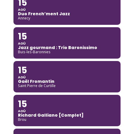
15
AOÛ
Duo French’ment Jazz
Annecy
15
AOÛ
Jazz gourmand : Trio Baronissimo
Buis-les-Baronnies
15
AOÛ
Gaël Fromantin
Saint Pierre de Curtille
15
AOÛ
Richard Galliano [Complet]
Brou