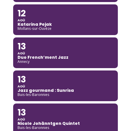
12
AOÛ
Katarina Pejak
Mollans-sur-Ouvèze
13
AOÛ
Duo French’ment Jazz
Annecy
13
AOÛ
Jazz gourmand : Sunrisa
Buis-les-Baronnies
13
AOÛ
Nicole Johänntgen Quintet
Buis-les-Baronnies