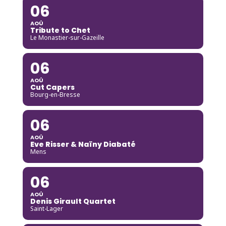
06
AOÛ
Tribute to Chet
Le Monastier-sur-Gazeille
06
AOÛ
Cut Capers
Bourg-en-Bresse
06
AOÛ
Eve Risser & Naïny Diabaté
Mens
06
AOÛ
Denis Girault Quartet
Saint-Lager