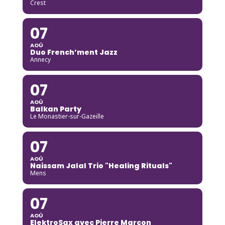
Crest
07
AOÛ
Duo French’ment Jazz
Annecy
07
AOÛ
Balkan Party
Le Monastier-sur-Gazeille
07
AOÛ
Naissam Jalal Trio "Healing Rituals"
Mens
07
AOÛ
ElektroSax avec Pierre Marcon