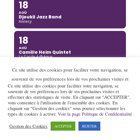
18
AOÛ
Djoukil Jazz Band
Annecy
18
AOÛ
Camille Heim Quintet
La Garde-Adhémar
Ce site utilise des cookies pour faciliter votre navigation, se
18
souvenir de vos préférences lors de vos prochaines visites et
AOÛ
Ce site utilise des cookies pour faciliter votre navigation, se
Benny Green
souvenir de vos préférences lors de vos prochaines visites et
Annecy
effectuer des statistiques de visite. En cliquant sur "ACCEPTER",
vous consentez à l'utilisation de l'ensemble des cookies. En
19
cliquant sur "Gestion des cookies" vous pouvez sélectionner les
types de cookies à activer.
Voir la page Politique de Confidentialité
AOÛ
Rusan Filiztek
Gestion des Cookies
ACCEPTER
REJETER
Annecy