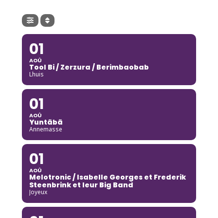
01
AOÛ
Tool Bi / Zerzura / Berimbaobab
Lhuis
01
AOÛ
Yuntãbã
Annemasse
01
AOÛ
Melotronic / Isabelle Georges et Frederik
Steenbrink et leur Big Band
Joyeux