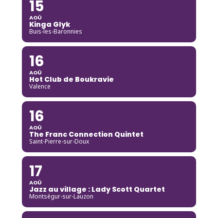
15
AOÛ
Kinga Glyk
Buis-les-Baronnies
16
AOÛ
Hot Club de Boukravie
Valence
16
AOÛ
The Franc Connection Quintet
Saint-Pierre-sur-Doux
17
AOÛ
Jazz au village : Lady Scott Quartet
Montségur-sur-Lauzon