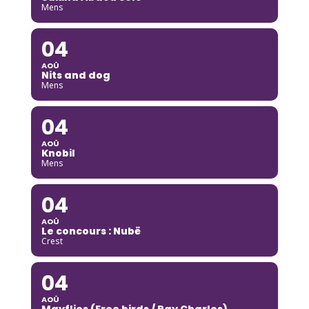
Mens
04
AOÛ
Nits and dog
Mens
04
AOÛ
Knobil
Mens
04
AOÛ
Le concours : Nubë
Crest
04
AOÛ
Mayflies (Free birds / Ray Charles)