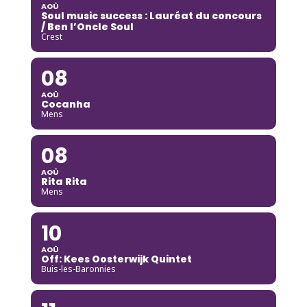
AOÛ
Soul music success : Lauréat du concours
/ Ben l’Oncle Soul
Crest
08
AOÛ
Cocanha
Mens
08
AOÛ
Rita Rita
Mens
10
AOÛ
Off: Kees Oosterwijk Quintet
Buis-les-Baronnies