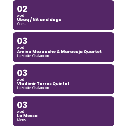
02
AOÛ
Ubaq / Nit and dogs
Crest
03
AOÛ
Amina Mezaache & Maracuja Quartet
La Motte Chalancon
03
AOÛ
Vladimir Torres Quintet
La Motte Chalancon
03
AOÛ
La Mossa
Mens