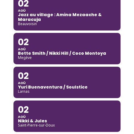
02
AOÛ
Jazz au village : Amina Mezaache &
Maracuja
Beauvoisin
02
AOÛ
Bette Smith / Nikki Hill / Coco Montoya
Megève
02
AOÛ
Yuri Buenaventura / Soulstice
Larnas
02
AOÛ
Nikki & Jules
Saint-Pierre-sur-Doux