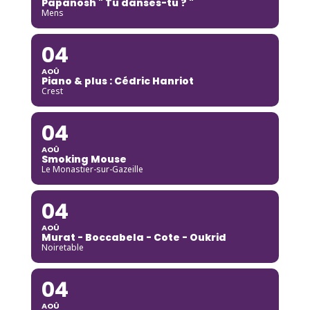
Papanosh " Tu danses-tu ? "
Mens
04
AOÛ
Piano & plus : Cédric Hanriot
Crest
04
AOÛ
Smoking Mouse
Le Monastier-sur-Gazeille
04
AOÛ
Murat - Boccabela - Cote - Oukrid
Noiretable
04
AOÛ