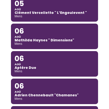
05
AOÛ
Clément Vercelletto " L’Engoulevent "
Mens
06
AOÛ
Mathilda Haynes " Dimensions"
Mens
06
AOÛ
Aptère Duo
Mens
06
AOÛ
Adrien Chennebault "Chamanes"
Mens