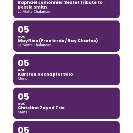
Raphaël Lemonnier Sextet tribute to
Bessie Smith
La Motte Chalancon
05
AOÛ
Mayflies (Free birds / Ray Charles)
La Motte Chalancon
05
AOÛ
Karsten Hochapfel Solo
Mens
05
AOÛ
Christine Zayed Trio
Mens
05