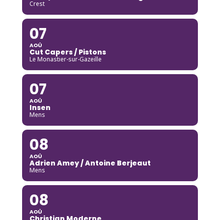
Crest
07
AOÛ
Cut Capers / Pistons
Le Monastier-sur-Gazeille
07
AOÛ
Insen
Mens
08
AOÛ
Adrien Amey / Antoine Berjeaut
Mens
08
AOÛ
Christian Moderne