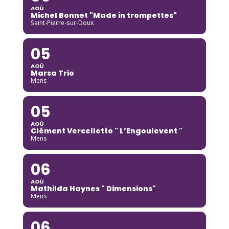
AOÛ
Michel Bonnet "Made in trompettes"
Saint-Pierre-sur-Doux
05
AOÛ
Marsa Trio
Mens
05
AOÛ
Clément Vercelletto " L’Engoulevent "
Mens
06
AOÛ
Mathilda Haynes " Dimensions"
Mens
06