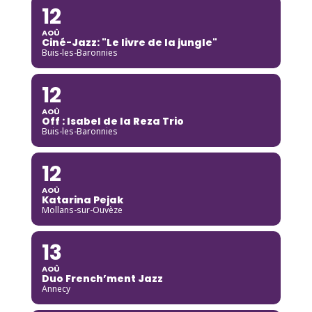
12
AOÛ
Ciné-Jazz: "Le livre de la jungle"
Buis-les-Baronnies
12
AOÛ
Off : Isabel de la Reza Trio
Buis-les-Baronnies
12
AOÛ
Katarina Pejak
Mollans-sur-Ouvèze
13
AOÛ
Duo French’ment Jazz
Annecy