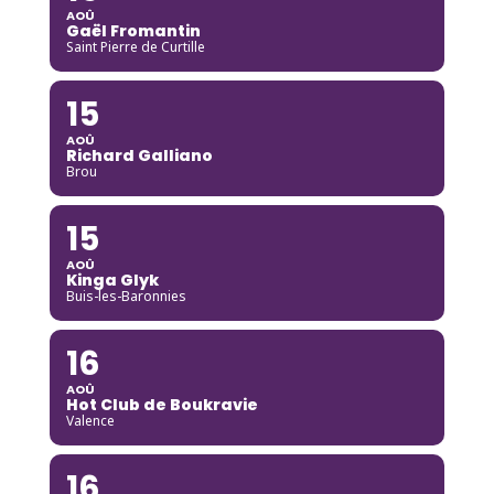
AOÛ
Gaël Fromantin
Saint Pierre de Curtille
15
AOÛ
Richard Galliano
Brou
15
AOÛ
Kinga Glyk
Buis-les-Baronnies
16
AOÛ
Hot Club de Boukravie
Valence
16