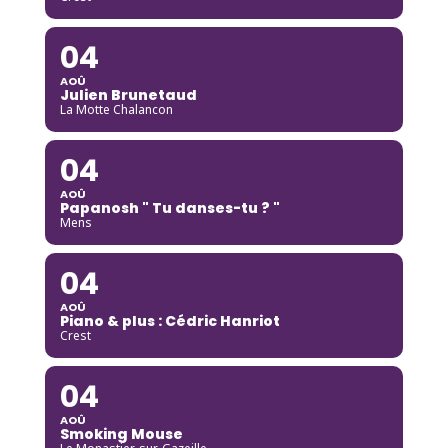
04
AOÛ
Julien Brunetaud
La Motte Chalancon
04
AOÛ
Papanosh " Tu danses-tu ? "
Mens
04
AOÛ
Piano & plus : Cédric Hanriot
Crest
04
AOÛ
Smoking Mouse