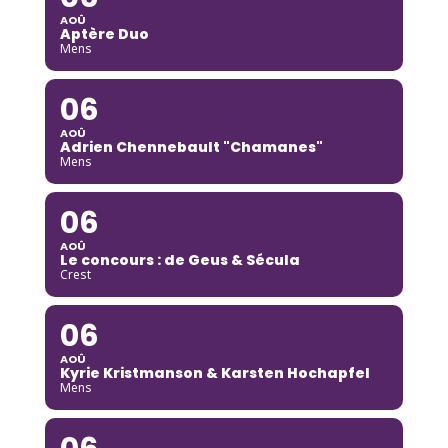
AOÛ
Aptère Duo
Mens
06
AOÛ
Adrien Chennebault "Chamanes"
Mens
06
AOÛ
Le concours : de Geus & Sécula
Crest
06
AOÛ
Kyrie Kristmanson & Karsten Hochapfel
Mens