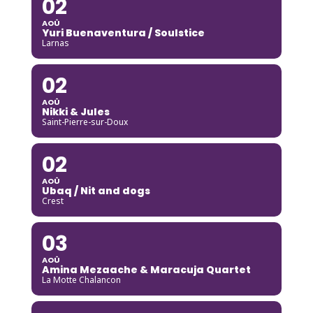
02
AOÛ
Yuri Buenaventura / Soulstice
Larnas
02
AOÛ
Nikki & Jules
Saint-Pierre-sur-Doux
02
AOÛ
Ubaq / Nit and dogs
Crest
03
AOÛ
Amina Mezaache & Maracuja Quartet
La Motte Chalancon