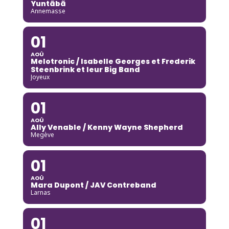
Yuntãbã
Annemasse
01
AOÛ
Melotronic / Isabelle Georges et Frederik
Steenbrink et leur Big Band
Joyeux
01
AOÛ
Ally Venable / Kenny Wayne Shepherd
Megève
01
AOÛ
Mara Dupont / JAV Contreband
Larnas
01