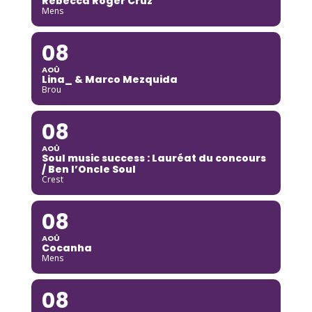
Rebecca Roger Cruz
Mens
08
AOÛ
Lina_ & Marco Mezquida
Brou
08
AOÛ
Soul music success : Lauréat du concours
/ Ben l’Oncle Soul
Crest
08
AOÛ
Cocanha
Mens
08