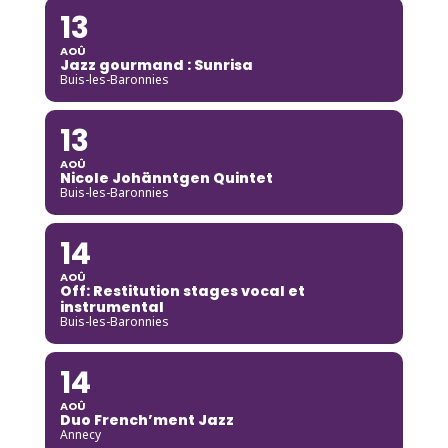
13
AOÛ
Jazz gourmand : Sunrisa
Buis-les-Baronnies
13
AOÛ
Nicole Johänntgen Quintet
Buis-les-Baronnies
14
AOÛ
Off: Restitution stages vocal et
instrumental
Buis-les-Baronnies
14
AOÛ
Duo French’ment Jazz
Annecy