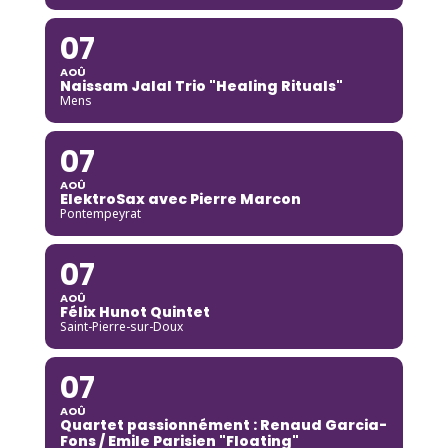
07
AOÛ
Naissam Jalal Trio "Healing Rituals"
Mens
07
AOÛ
ElektroSax avec Pierre Marcon
Pontempeyrat
07
AOÛ
Félix Hunot Quintet
Saint-Pierre-sur-Doux
07
AOÛ
Quartet passionnément : Renaud Garcia-
Fons / Emile Parisien "Floating"