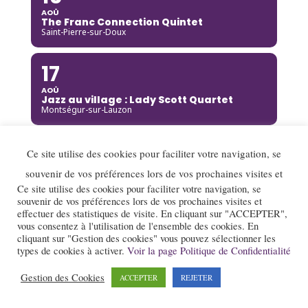
AOÛ
The Franc Connection Quintet
Saint-Pierre-sur-Doux
17
AOÛ
Jazz au village : Lady Scott Quartet
Montségur-sur-Lauzon
18
Ce site utilise des cookies pour faciliter votre navigation, se
AOÛ
souvenir de vos préférences lors de vos prochaines visites et
Djoukil Jazz Band
Annecy
Ce site utilise des cookies pour faciliter votre navigation, se
souvenir de vos préférences lors de vos prochaines visites et
effectuer des statistiques de visite. En cliquant sur "ACCEPTER",
18
vous consentez à l'utilisation de l'ensemble des cookies. En
cliquant sur "Gestion des cookies" vous pouvez sélectionner les
AOÛ
types de cookies à activer.
Voir la page Politique de Confidentialité
Camille Heim Quintet
La Garde-Adhémar
Gestion des Cookies
ACCEPTER
REJETER
18