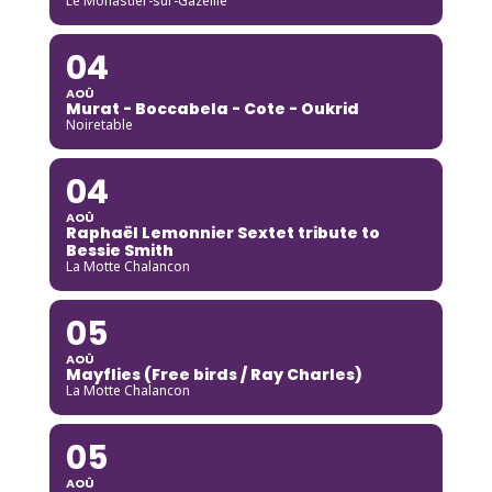
Le Monastier-sur-Gazeille
04
AOÛ
Murat - Boccabela - Cote - Oukrid
Noiretable
04
AOÛ
Raphaël Lemonnier Sextet tribute to
Bessie Smith
La Motte Chalancon
05
AOÛ
Mayflies (Free birds / Ray Charles)
La Motte Chalancon
05
AOÛ