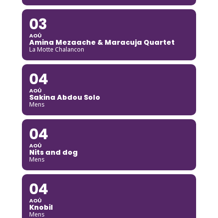
03
AOÛ
Amina Mezaache & Maracuja Quartet
La Motte Chalancon
04
AOÛ
Sakina Abdou Solo
Mens
04
AOÛ
Nits and dog
Mens
04
AOÛ
Knobil
Mens