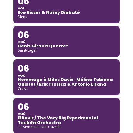
06
AOÛ
Eve Risser & Naïny Diabaté
Mens
06
AOÛ
Denis Girault Quartet
Saint-Lager
06
AOÛ
Hommage à Miles Davis : Mélina Tobiana
Quintet / Erik Truffaz & Antonio Lizana
Crest
06
AOÛ
Elliavir / The Very Big Experimental
Toubifri Orchestra
Le Monastier-sur-Gazeille