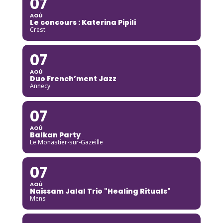
07
AOÛ
Le concours : Katerina Pipili
Crest
07
AOÛ
Duo French’ment Jazz
Annecy
07
AOÛ
Balkan Party
Le Monastier-sur-Gazeille
07
AOÛ
Naissam Jalal Trio "Healing Rituals"
Mens