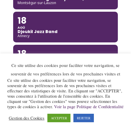
Montségur-sur-Lauzon
18
AOÛ
Djoukil Jazz Band
Annecy
18
AOÛ
Camille Heim Quintet
Ce site utilise des cookies pour faciliter votre navigation, se
La Garde-Adhémar
souvenir de vos préférences lors de vos prochaines visites et
Ce site utilise des cookies pour faciliter votre navigation, se
18
souvenir de vos préférences lors de vos prochaines visites et
effectuer des statistiques de visite. En cliquant sur "ACCEPTER",
AOÛ
vous consentez à l'utilisation de l'ensemble des cookies. En
Benny Green
cliquant sur "Gestion des cookies" vous pouvez sélectionner les
Annecy
types de cookies à activer.
Voir la page Politique de Confidentialité
19
Gestion des Cookies
ACCEPTER
REJETER
AOÛ
Rusan Filiztek