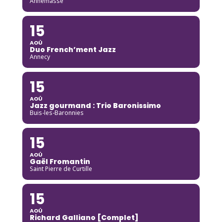
Annemasse
15
AOÛ
Duo French’ment Jazz
Annecy
15
AOÛ
Jazz gourmand : Trio Baronissimo
Buis-les-Baronnies
15
AOÛ
Gaël Fromantin
Saint Pierre de Curtille
15
AOÛ
Richard Galliano [Complet]