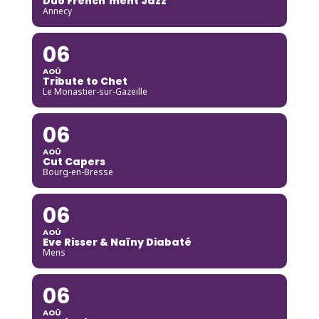
Duo French’ment Jazz
Annecy
06
AOÛ
Tribute to Chet
Le Monastier-sur-Gazeille
06
AOÛ
Cut Capers
Bourg-en-Bresse
06
AOÛ
Eve Risser & Naïny Diabaté
Mens
06
AOÛ