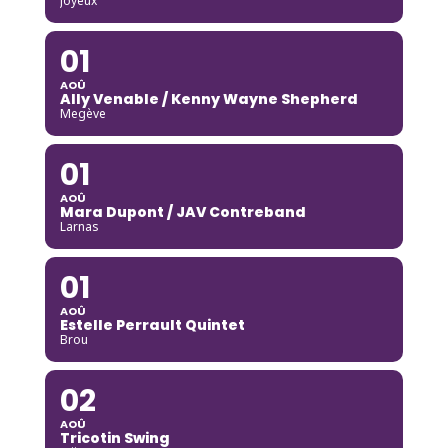
Joyeux
01
AOÛ
Ally Venable / Kenny Wayne Shepherd
Megève
01
AOÛ
Mara Dupont / JAV Contreband
Larnas
01
AOÛ
Estelle Perrault Quintet
Brou
02
AOÛ
Tricotin Swing