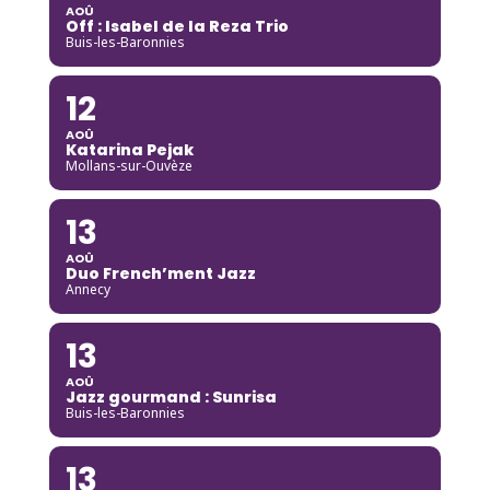
AOÛ
Off : Isabel de la Reza Trio
Buis-les-Baronnies
12
AOÛ
Katarina Pejak
Mollans-sur-Ouvèze
13
AOÛ
Duo French’ment Jazz
Annecy
13
AOÛ
Jazz gourmand : Sunrisa
Buis-les-Baronnies
13