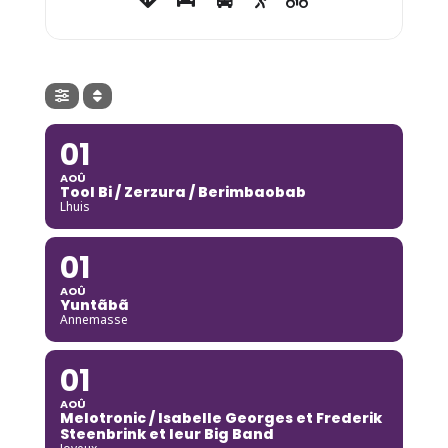
01
AOÛ
Tool Bi / Zerzura / Berimbaobab
Lhuis
01
AOÛ
Yuntãbã
Annemasse
01
AOÛ
Melotronic / Isabelle Georges et Frederik
Steenbrink et leur Big Band