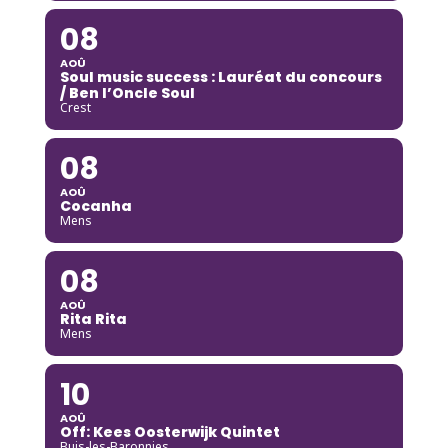
08
AOÛ
Soul music success : Lauréat du concours
/ Ben l’Oncle Soul
Crest
08
AOÛ
Cocanha
Mens
08
AOÛ
Rita Rita
Mens
10
AOÛ
Off: Kees Oosterwijk Quintet
Buis-les-Baronnies