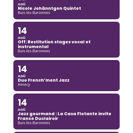
AOÛ
Nicole Johänntgen Quintet
Buis-les-Baronnies
14
AOÛ
Off: Restitution stages vocal et
instrumental
Buis-les-Baronnies
14
AOÛ
Duo French’ment Jazz
Annecy
14
AOÛ
Jazz gourmand : La Casa Flotante invite
France Duclairoir
Buis-les-Baronnies