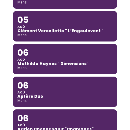
Mens
05
AOÛ
Clément Vercelletto " L’Engoulevent "
Mens
06
AOÛ
Mathilda Haynes " Dimensions"
Mens
06
AOÛ
Aptère Duo
Mens
06
AOÛ
Adrien Chennebault "Chamanes"