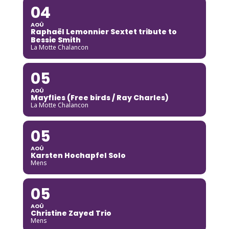
04
AOÛ
Raphaël Lemonnier Sextet tribute to
Bessie Smith
La Motte Chalancon
05
AOÛ
Mayflies (Free birds / Ray Charles)
La Motte Chalancon
05
AOÛ
Karsten Hochapfel Solo
Mens
05
AOÛ
Christine Zayed Trio
Mens