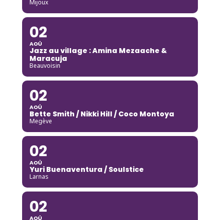
Mijoux
02
AOÛ
Jazz au village : Amina Mezaache &
Maracuja
Beauvoisin
02
AOÛ
Bette Smith / Nikki Hill / Coco Montoya
Megève
02
AOÛ
Yuri Buenaventura / Soulstice
Larnas
02
AOÛ