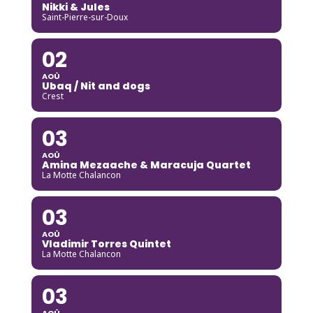
Nikki & Jules
Saint-Pierre-sur-Doux
02
AOÛ
Ubaq / Nit and dogs
Crest
03
AOÛ
Amina Mezaache & Maracuja Quartet
La Motte Chalancon
03
AOÛ
Vladimir Torres Quintet
La Motte Chalancon
03
AOÛ