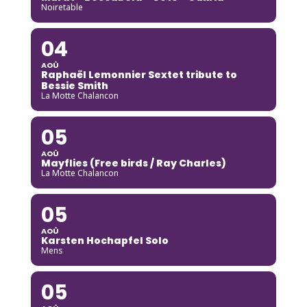
Noiretable
04
AOÛ
Raphaël Lemonnier Sextet tribute to
Bessie Smith
La Motte Chalancon
05
AOÛ
Mayflies (Free birds / Ray Charles)
La Motte Chalancon
05
AOÛ
Karsten Hochapfel Solo
Mens
05