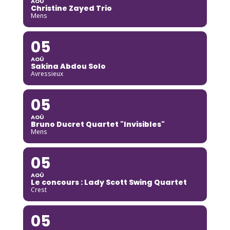
AOÛ
Christine Zayed Trio
Mens
05
AOÛ
Sakina Abdou Solo
Avressieux
05
AOÛ
Bruno Ducret Quartet "Invisibles"
Mens
05
AOÛ
Le concours : Lady Scott Swing Quartet
Crest
05