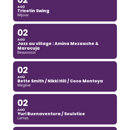
AOÛ
Tricotin Swing
Mijoux
02
AOÛ
Jazz au village : Amina Mezaache &
Maracuja
Beauvoisin
02
AOÛ
Bette Smith / Nikki Hill / Coco Montoya
Megève
02
AOÛ
Yuri Buenaventura / Soulstice
Larnas