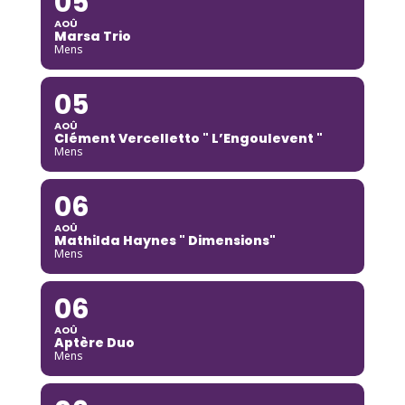
05
AOÛ
Marsa Trio
Mens
05
AOÛ
Clément Vercelletto " L’Engoulevent "
Mens
06
AOÛ
Mathilda Haynes " Dimensions"
Mens
06
AOÛ
Aptère Duo
Mens