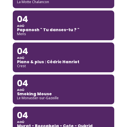
La Motte Chalancon
04
AOÛ
Papanosh " Tu danses-tu ? "
Mens
04
AOÛ
Piano & plus : Cédric Hanriot
Crest
04
AOÛ
Smoking Mouse
Le Monastier-sur-Gazeille
04
AOÛ
Murat - Boccabela - Cote - Oukrid