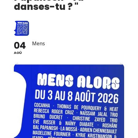
danses-tu ? "
04
Mens
AOÛ