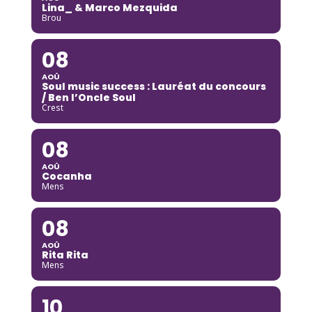
Lina_ & Marco Mezquida
Brou
08
AOÛ
Soul music success : Lauréat du concours
/ Ben l’Oncle Soul
Crest
08
AOÛ
Cocanha
Mens
08
AOÛ
Rita Rita
Mens
10