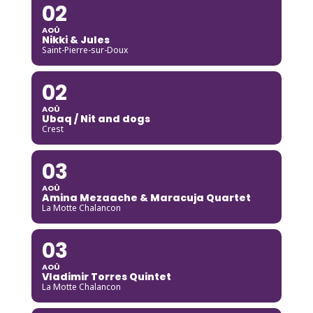
02
AOÛ
Nikki & Jules
Saint-Pierre-sur-Doux
02
AOÛ
Ubaq / Nit and dogs
Crest
03
AOÛ
Amina Mezaache & Maracuja Quartet
La Motte Chalancon
03
AOÛ
Vladimir Torres Quintet
La Motte Chalancon