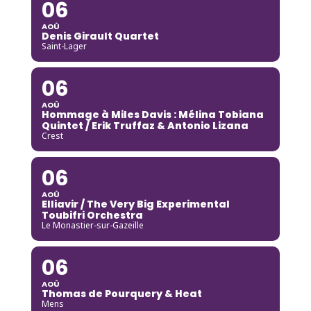
06
AOÛ
Denis Girault Quartet
Saint-Lager
06
AOÛ
Hommage à Miles Davis : Mélina Tobiana
Quintet / Erik Truffaz & Antonio Lizana
Crest
06
AOÛ
Elliavir / The Very Big Experimental
Toubifri Orchestra
Le Monastier-sur-Gazeille
06
AOÛ
Thomas de Pourquery & Heat
Mens