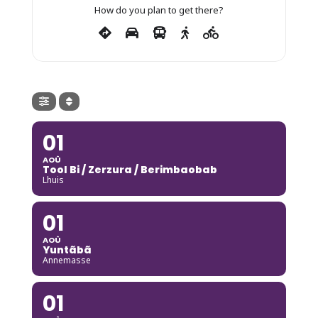
How do you plan to get there?
01
AOÛ
Tool Bi / Zerzura / Berimbaobab
Lhuis
01
AOÛ
Yuntãbã
Annemasse
01