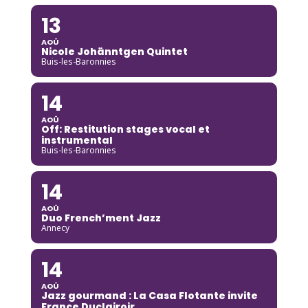
13
AOÛ
Nicole Johänntgen Quintet
Buis-les-Baronnies
14
AOÛ
Off: Restitution stages vocal et
instrumental
Buis-les-Baronnies
14
AOÛ
Duo French’ment Jazz
Annecy
14
AOÛ
Jazz gourmand : La Casa Flotante invite
France Duclairoir