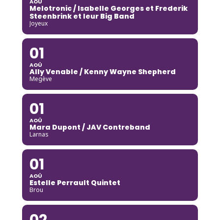
AOÛ
Melotronic / Isabelle Georges et Frederik
Steenbrink et leur Big Band
Joyeux
01
AOÛ
Ally Venable / Kenny Wayne Shepherd
Megève
01
AOÛ
Mara Dupont / JAV Contreband
Larnas
01
AOÛ
Estelle Perrault Quintet
Brou
02