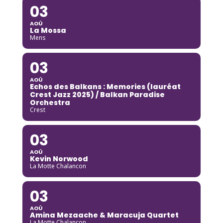
03
AOÛ
La Mossa
Mens
03
AOÛ
Echos des Balkans : Memories (lauréat
Crest Jazz 2025) / Balkan Paradise
Orchestra
Crest
03
AOÛ
Kevin Norwood
La Motte Chalancon
03
AOÛ
Amina Mezaache & Maracuja Quartet
La Motte Chalancon