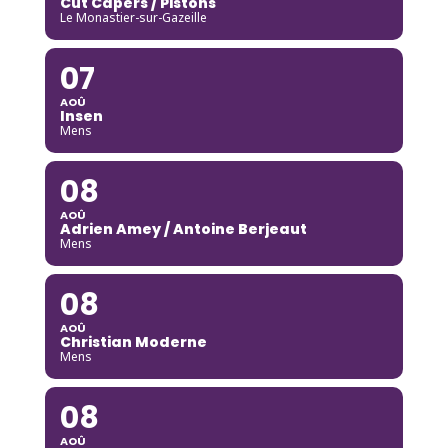
Cut Capers / Pistons
Le Monastier-sur-Gazeille
07
AOÛ
Insen
Mens
08
AOÛ
Adrien Amey / Antoine Berjeaut
Mens
08
AOÛ
Christian Moderne
Mens
08
AOÛ