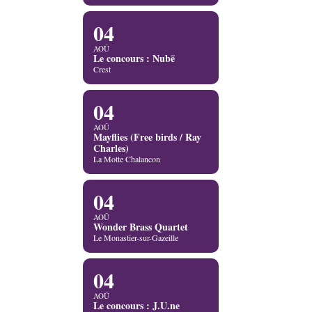
04
AOÛ
Le concours : Nubë
Crest
04
AOÛ
Mayflies (Free birds / Ray
Charles)
La Motte Chalancon
04
AOÛ
Wonder Brass Quartet
Le Monastier-sur-Gazeille
04
AOÛ
Le concours : J.U.ne