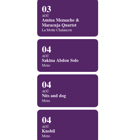
03
AOÛ
Amina Mezaache &
Maracuja Quartet
La Motte Chalancon
04
AOÛ
Sakina Abdou Solo
Mens
04
AOÛ
Nits and dog
Mens
04
AOÛ
Knobil
Mens