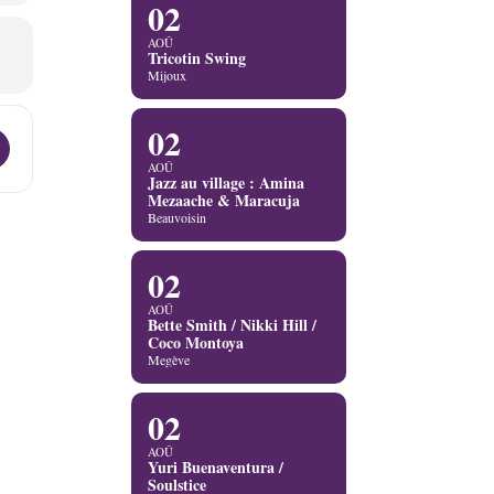
02
AOÛ
Tricotin Swing
Mijoux
02
kes & Sam Gendel [NbDTbpbI5]
AOÛ
Jazz au village : Amina
Mezaache & Maracuja
Beauvoisin
02
AOÛ
Bette Smith / Nikki Hill /
Coco Montoya
Megève
02
AOÛ
Yuri Buenaventura /
Soulstice