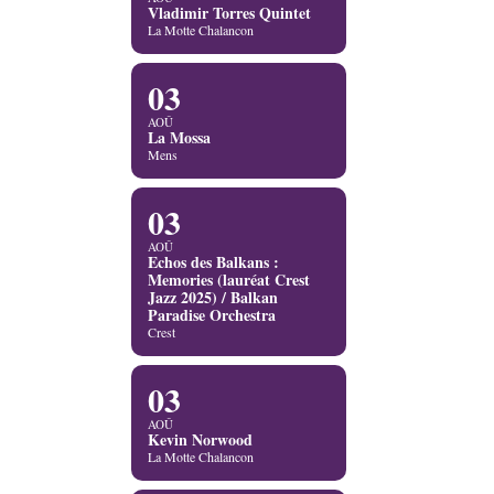
Vladimir Torres Quintet
La Motte Chalancon
03
AOÛ
La Mossa
Mens
03
AOÛ
Echos des Balkans :
Memories (lauréat Crest
Jazz 2025) / Balkan
Paradise Orchestra
Crest
03
AOÛ
Kevin Norwood
La Motte Chalancon