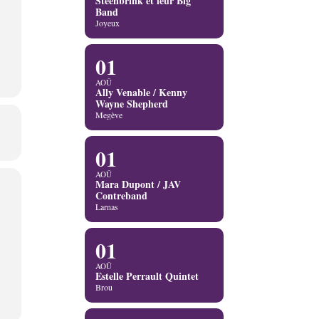
Steenbrink et leur Big
Band
Joyeux
01
AOÛ
Ally Venable / Kenny
Wayne Shepherd
Megève
01
AOÛ
Mara Dupont / JAV
Contreband
Larnas
01
AOÛ
Estelle Perrault Quintet
Brou