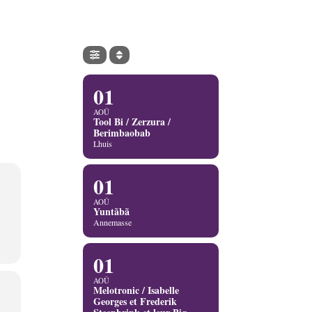
01
AOÛ
Tool Bi / Zerzura /
Berimbaobab
Lhuis
01
AOÛ
Yuntãbã
Annemasse
01
AOÛ
Melotronic / Isabelle
Georges et Frederik