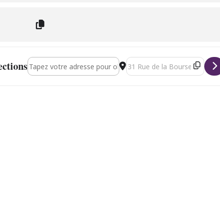
Address - Sam Wilkes & Sam Gendel [pjWWypjoX]
Destination Address - Sam Wil
ections