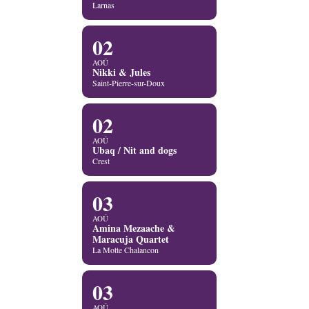
Larnas
02
AOÛ
Nikki & Jules
Saint-Pierre-sur-Doux
02
AOÛ
Ubaq / Nit and dogs
Crest
03
AOÛ
Amina Mezaache &
Maracuja Quartet
La Motte Chalancon
03
AOÛ